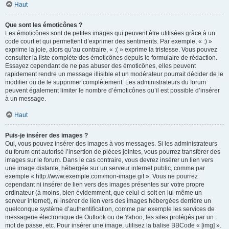
Haut
Que sont les émoticônes ?
Les émoticônes sont de petites images qui peuvent être utilisées grâce à un
code court et qui permettent d’exprimer des sentiments. Par exemple, « :) »
exprime la joie, alors qu’au contraire, « :( » exprime la tristesse. Vous pouvez
consulter la liste complète des émoticônes depuis le formulaire de rédaction.
Essayez cependant de ne pas abuser des émoticônes, elles peuvent
rapidement rendre un message illisible et un modérateur pourrait décider de le
modifier ou de le supprimer complètement. Les administrateurs du forum
peuvent également limiter le nombre d’émoticônes qu’il est possible d’insérer
à un message.
Haut
Puis-je insérer des images ?
Oui, vous pouvez insérer des images à vos messages. Si les administrateurs
du forum ont autorisé l’insertion de pièces jointes, vous pourrez transférer des
images sur le forum. Dans le cas contraire, vous devrez insérer un lien vers
une image distante, hébergée sur un serveur internet public, comme par
exemple « http://www.exemple.com/mon-image.gif ». Vous ne pourrez
cependant ni insérer de lien vers des images présentes sur votre propre
ordinateur (à moins, bien évidemment, que celui-ci soit en lui-même un
serveur internet), ni insérer de lien vers des images hébergées derrière un
quelconque système d’authentification, comme par exemple les services de
messagerie électronique de Outlook ou de Yahoo, les sites protégés par un
mot de passe, etc. Pour insérer une image, utilisez la balise BBCode « [img] ».