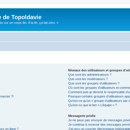
e de Topoldavie
sur un corps fini. À la fin, ça fait zéro. »
Niveaux des utilisateurs et groupes d’uti
Que sont les administrateurs ?
Que sont les modérateurs ?
Que sont les groupes d’utilisateurs ?
Où sont les groupes d’utilisateurs et commen
Comment puis-je devenir le responsable d’un
nnecter ?!
Pourquoi certains groupes d’utilisateurs app
Qu’est-ce qu’un « groupe d’utilisateurs par 
Qu’est-ce que le lien « L’équipe » ?
Messagerie privée
Je ne peux pas envoyer de messages privé
Je continue à recevoir des messages privés 
urs en ligne ?
J’ai reçu un courrier électronique indésirabl