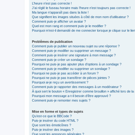
L’heure n’est pas correcte !
J’ai réglé le fuseau horaire mais l’heure n’est toujours pas correcte !
Ma langue n’apparaît pas dans la liste !
Que signifient les images situées à côté de mon nom d’utilisateur ?
Comment puis-je afficher un avatar ?
Quel est mon rang et comment puis-je le modifier ?
Pourquoi m’est-il demandé de me connecter lorsque je clique sur le lien 
Problèmes de publication
Comment puis-je publier un nouveau sujet ou une réponse ?
Comment puis-je modifier ou supprimer un message ?
Comment puis-je insérer une signature à mon message ?
Comment puis-je créer un sondage ?
Pourquoi ne puis-je pas ajouter plus d’options à un sondage ?
Comment puis-je modifier ou supprimer un sondage ?
Pourquoi ne puis-je pas accéder à un forum ?
Pourquoi ne puis-je pas transférer de pièces jointes ?
Pourquoi ai-je reçu un avertissement ?
Comment puis-je rapporter des messages à un modérateur ?
À quoi sert le bouton « Enregistrer comme brouillon » affiché lors de la 
Pourquoi mon message a-t-il besoin d’être approuvé ?
Comment puis-je remonter mes sujets ?
Mise en forme et types de sujets
Qu’est-ce que le BBCode ?
Puis-je insérer du code HTML ?
Que sont les émoticônes ?
Puis-je insérer des images ?
Que sont les annonces générales ?