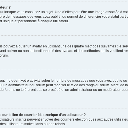
ateur ?
ur lorsque vous consultez un sujet. Une d’elles peut être une image associée à vo
mbre de messages que vous avez publié, ou permet de différencier votre statut parti
 unique et personnelle à chaque utilisateur.
ous pouvez ajouter un avatar en utilisant une des quatre méthodes suivantes : le serv
ent activer ou non la fonctionnalité des avatars et des méthodes qu’ils veuillent ren
forum.
ur, indiquent votre activité selon le nombre de messages que vous avez publié ou id
eul un administrateur du forum peut modifier le texte des rangs du forum. Merci de 
de forums ne toléreront pas ce procédé et un administrateur ou un modérateur pou
ur le lien de courrier électronique d’un utilisateur ?
s utilisateurs inscrits peuvent envoyer des courriers électroniques aux autres utili
es utilisateurs malveillants ou des robots.