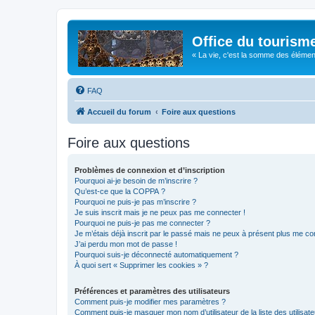
Office du tourism
« La vie, c'est la somme des éléments 
FAQ
Accueil du forum
Foire aux questions
Foire aux questions
Problèmes de connexion et d’inscription
Pourquoi ai-je besoin de m’inscrire ?
Qu’est-ce que la COPPA ?
Pourquoi ne puis-je pas m’inscrire ?
Je suis inscrit mais je ne peux pas me connecter !
Pourquoi ne puis-je pas me connecter ?
Je m’étais déjà inscrit par le passé mais ne peux à présent plus me co
J’ai perdu mon mot de passe !
Pourquoi suis-je déconnecté automatiquement ?
À quoi sert « Supprimer les cookies » ?
Préférences et paramètres des utilisateurs
Comment puis-je modifier mes paramètres ?
Comment puis-je masquer mon nom d’utilisateur de la liste des utilisate