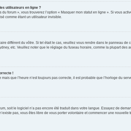
s utilisateurs en ligne ?
s du forum », vous trouverez l’option « Masquer mon statut en ligne ». Si vous activ
é comme étant un utilisateur invisible.
aire différent du vôtre. Si tel était le cas, veuillez vous rendre dans le panneau de co
ey, etc. Veuillez noter que le réglage du fuseau horaire, comme la plupart des autr
orrecte !
 mais que l’heure n’est toujours pas correcte, il est probable que l’horloge du serve
orum, soit le logiciel n’a pas encore été traduit dans votre langue. Essayez de deman
 n’existe pas, vous êtes libre de vous porter volontaire et commencer une nouvelle t