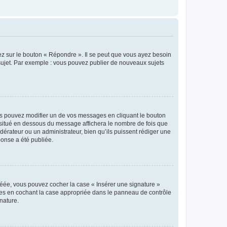
ez sur le bouton « Répondre ». Il se peut que vous ayez besoin
 sujet. Par exemple : vous pouvez publier de nouveaux sujets
s pouvez modifier un de vos messages en cliquant le bouton
e situé en dessous du message affichera le nombre de fois que
modérateur ou un administrateur, bien qu’ils puissent rédiger une
ponse a été publiée.
réée, vous pouvez cocher la case « Insérer une signature »
ages en cochant la case appropriée dans le panneau de contrôle
gnature.