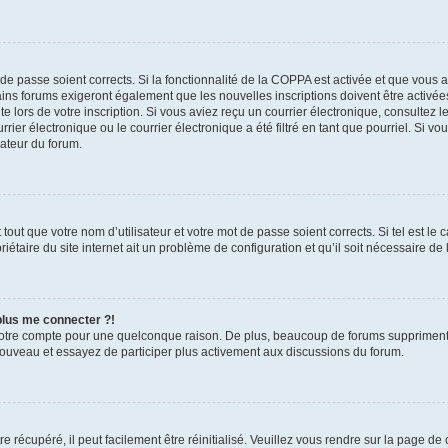
t de passe soient corrects. Si la fonctionnalité de la COPPA est activée et que vous 
ains forums exigeront également que les nouvelles inscriptions doivent être activée
te lors de votre inscription. Si vous aviez reçu un courrier électronique, consultez l
r électronique ou le courrier électronique a été filtré en tant que pourriel. Si vo
rateur du forum.
out que votre nom d’utilisateur et votre mot de passe soient corrects. Si tel est le
iétaire du site internet ait un problème de configuration et qu’il soit nécessaire de l
 plus me connecter ?!
votre compte pour une quelconque raison. De plus, beaucoup de forums suppriment pér
 nouveau et essayez de participer plus activement aux discussions du forum.
 récupéré, il peut facilement être réinitialisé. Veuillez vous rendre sur la page de