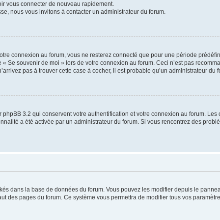
voir vous connecter de nouveau rapidement.
sse, nous vous invitons à contacter un administrateur du forum.
otre connexion au forum, vous ne resterez connecté que pour une période prédéfinie
se « Se souvenir de moi » lors de votre connexion au forum. Ceci n’est pas recomm
’arrivez pas à trouver cette case à cocher, il est probable qu’un administrateur du fo
 phpBB 3.2 qui conservent votre authentification et votre connexion au forum. Les 
tionnalité a été activée par un administrateur du forum. Si vous rencontrez des pro
ockés dans la base de données du forum. Vous pouvez les modifier depuis le panneau 
haut des pages du forum. Ce système vous permettra de modifier tous vos paramètre