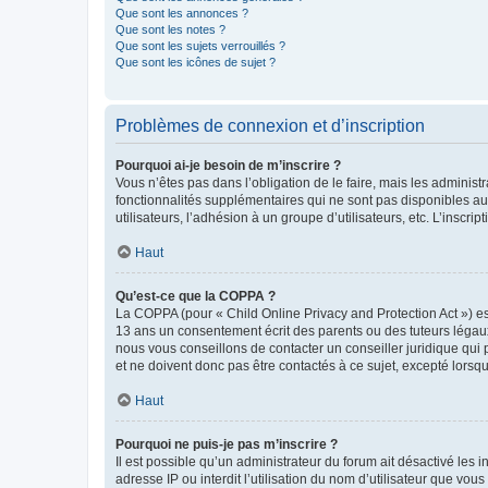
Que sont les annonces ?
Que sont les notes ?
Que sont les sujets verrouillés ?
Que sont les icônes de sujet ?
Problèmes de connexion et d’inscription
Pourquoi ai-je besoin de m’inscrire ?
Vous n’êtes pas dans l’obligation de le faire, mais les adminis
fonctionnalités supplémentaires qui ne sont pas disponibles aux 
utilisateurs, l’adhésion à un groupe d’utilisateurs, etc. L’insc
Haut
Qu’est-ce que la COPPA ?
La COPPA (pour « Child Online Privacy and Protection Act ») es
13 ans un consentement écrit des parents ou des tuteurs légaux
nous vous conseillons de contacter un conseiller juridique qui
et ne doivent donc pas être contactés à ce sujet, excepté lorsq
Haut
Pourquoi ne puis-je pas m’inscrire ?
Il est possible qu’un administrateur du forum ait désactivé les 
adresse IP ou interdit l’utilisation du nom d’utilisateur que vou