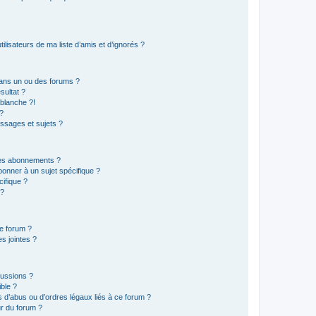
lisateurs de ma liste d’amis et d’ignorés ?
ans un ou des forums ?
sultat ?
blanche ?!
?
ssages et sujets ?
t les abonnements ?
onner à un sujet spécifique ?
ifique ?
 ?
ce forum ?
s jointes ?
cussions ?
ible ?
 d’abus ou d’ordres légaux liés à ce forum ?
r du forum ?