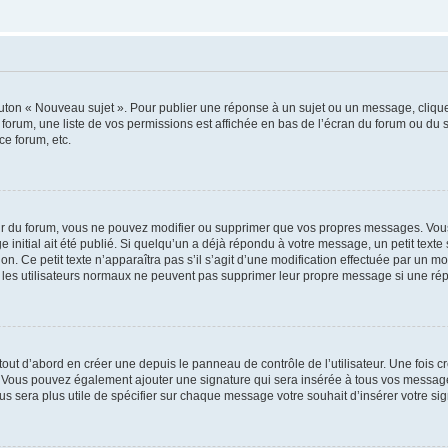
outon « Nouveau sujet ». Pour publier une réponse à un sujet ou un message, cliqu
 forum, une liste de vos permissions est affichée en bas de l’écran du forum ou du
ce forum, etc.
r du forum, vous ne pouvez modifier ou supprimer que vos propres messages. Vou
 initial ait été publié. Si quelqu’un a déjà répondu à votre message, un petit text
ion. Ce petit texte n’apparaîtra pas s’il s’agit d’une modification effectuée par un 
ue les utilisateurs normaux ne peuvent pas supprimer leur propre message si une ré
ut d’abord en créer une depuis le panneau de contrôle de l’utilisateur. Une fois c
ure. Vous pouvez également ajouter une signature qui sera insérée à tous vos mess
 vous sera plus utile de spécifier sur chaque message votre souhait d’insérer votre si