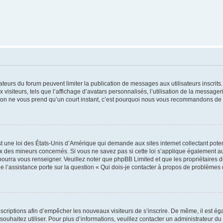
trateurs du forum peuvent limiter la publication de messages aux utilisateurs inscri
visiteurs, tels que l’affichage d’avatars personnalisés, l’utilisation de la messager
ription ne vous prend qu’un court instant, c’est pourquoi nous vous recommandons de l
t une loi des États-Unis d’Amérique qui demande aux sites internet collectant pot
 des mineurs concernés. Si vous ne savez pas si cette loi s’applique également au
 pourra vous renseigner. Veuillez noter que phpBB Limited et que les propriétaires
ue l’assistance porte sur la question « Qui dois-je contacter à propos de problèmes 
inscriptions afin d’empêcher les nouveaux visiteurs de s’inscrire. De même, il est é
s souhaitez utiliser. Pour plus d’informations, veuillez contacter un administrateur du