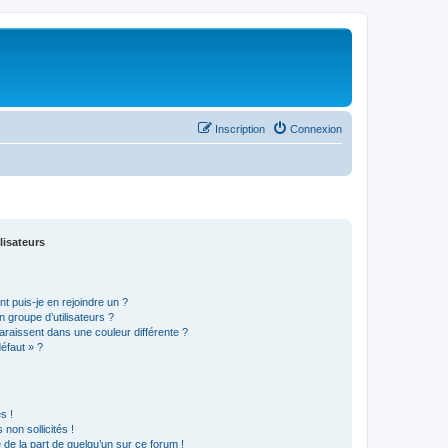
Inscription
Connexion
lisateurs
t puis-je en rejoindre un ?
 groupe d’utilisateurs ?
araissent dans une couleur différente ?
défaut » ?
s !
non sollicités !
e de la part de quelqu’un sur ce forum !