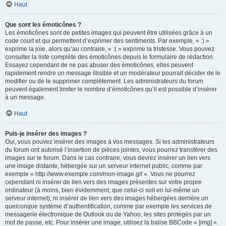
Haut
Que sont les émoticônes ?
Les émoticônes sont de petites images qui peuvent être utilisées grâce à un
code court et qui permettent d’exprimer des sentiments. Par exemple, « :) »
exprime la joie, alors qu’au contraire, « :( » exprime la tristesse. Vous pouvez
consulter la liste complète des émoticônes depuis le formulaire de rédaction.
Essayez cependant de ne pas abuser des émoticônes, elles peuvent
rapidement rendre un message illisible et un modérateur pourrait décider de le
modifier ou de le supprimer complètement. Les administrateurs du forum
peuvent également limiter le nombre d’émoticônes qu’il est possible d’insérer
à un message.
Haut
Puis-je insérer des images ?
Oui, vous pouvez insérer des images à vos messages. Si les administrateurs
du forum ont autorisé l’insertion de pièces jointes, vous pourrez transférer des
images sur le forum. Dans le cas contraire, vous devrez insérer un lien vers
une image distante, hébergée sur un serveur internet public, comme par
exemple « http://www.exemple.com/mon-image.gif ». Vous ne pourrez
cependant ni insérer de lien vers des images présentes sur votre propre
ordinateur (à moins, bien évidemment, que celui-ci soit en lui-même un
serveur internet), ni insérer de lien vers des images hébergées derrière un
quelconque système d’authentification, comme par exemple les services de
messagerie électronique de Outlook ou de Yahoo, les sites protégés par un
mot de passe, etc. Pour insérer une image, utilisez la balise BBCode « [img] ».