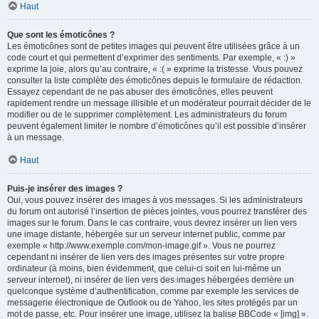
Haut
Que sont les émoticônes ?
Les émoticônes sont de petites images qui peuvent être utilisées grâce à un
code court et qui permettent d’exprimer des sentiments. Par exemple, « :) »
exprime la joie, alors qu’au contraire, « :( » exprime la tristesse. Vous pouvez
consulter la liste complète des émoticônes depuis le formulaire de rédaction.
Essayez cependant de ne pas abuser des émoticônes, elles peuvent
rapidement rendre un message illisible et un modérateur pourrait décider de le
modifier ou de le supprimer complètement. Les administrateurs du forum
peuvent également limiter le nombre d’émoticônes qu’il est possible d’insérer
à un message.
Haut
Puis-je insérer des images ?
Oui, vous pouvez insérer des images à vos messages. Si les administrateurs
du forum ont autorisé l’insertion de pièces jointes, vous pourrez transférer des
images sur le forum. Dans le cas contraire, vous devrez insérer un lien vers
une image distante, hébergée sur un serveur internet public, comme par
exemple « http://www.exemple.com/mon-image.gif ». Vous ne pourrez
cependant ni insérer de lien vers des images présentes sur votre propre
ordinateur (à moins, bien évidemment, que celui-ci soit en lui-même un
serveur internet), ni insérer de lien vers des images hébergées derrière un
quelconque système d’authentification, comme par exemple les services de
messagerie électronique de Outlook ou de Yahoo, les sites protégés par un
mot de passe, etc. Pour insérer une image, utilisez la balise BBCode « [img] ».