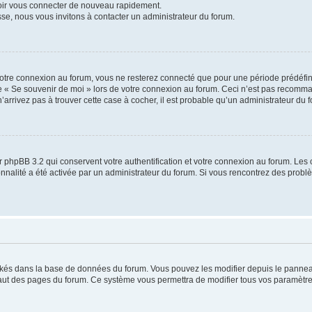
voir vous connecter de nouveau rapidement.
sse, nous vous invitons à contacter un administrateur du forum.
otre connexion au forum, vous ne resterez connecté que pour une période prédéfinie
se « Se souvenir de moi » lors de votre connexion au forum. Ceci n’est pas recomm
’arrivez pas à trouver cette case à cocher, il est probable qu’un administrateur du fo
 phpBB 3.2 qui conservent votre authentification et votre connexion au forum. Les 
tionnalité a été activée par un administrateur du forum. Si vous rencontrez des pro
ockés dans la base de données du forum. Vous pouvez les modifier depuis le panneau 
haut des pages du forum. Ce système vous permettra de modifier tous vos paramètre