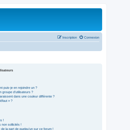
Inscription
Connexion
lisateurs
t puis-je en rejoindre un ?
 groupe d’utilisateurs ?
araissent dans une couleur différente ?
défaut » ?
s !
non sollicités !
e de la part de quelqu’un sur ce forum !