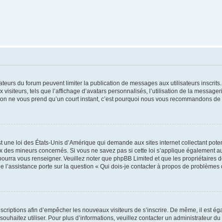
trateurs du forum peuvent limiter la publication de messages aux utilisateurs inscri
visiteurs, tels que l’affichage d’avatars personnalisés, l’utilisation de la messager
ription ne vous prend qu’un court instant, c’est pourquoi nous vous recommandons de l
t une loi des États-Unis d’Amérique qui demande aux sites internet collectant pot
 des mineurs concernés. Si vous ne savez pas si cette loi s’applique également au
 pourra vous renseigner. Veuillez noter que phpBB Limited et que les propriétaires
ue l’assistance porte sur la question « Qui dois-je contacter à propos de problèmes 
inscriptions afin d’empêcher les nouveaux visiteurs de s’inscrire. De même, il est é
s souhaitez utiliser. Pour plus d’informations, veuillez contacter un administrateur du