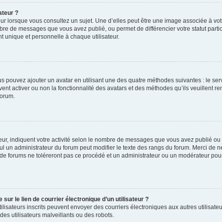
ateur ?
ur lorsque vous consultez un sujet. Une d’elles peut être une image associée à vo
mbre de messages que vous avez publié, ou permet de différencier votre statut parti
 unique et personnelle à chaque utilisateur.
ous pouvez ajouter un avatar en utilisant une des quatre méthodes suivantes : le serv
ent activer ou non la fonctionnalité des avatars et des méthodes qu’ils veuillent ren
forum.
ur, indiquent votre activité selon le nombre de messages que vous avez publié ou id
eul un administrateur du forum peut modifier le texte des rangs du forum. Merci de 
de forums ne toléreront pas ce procédé et un administrateur ou un modérateur pou
ur le lien de courrier électronique d’un utilisateur ?
s utilisateurs inscrits peuvent envoyer des courriers électroniques aux autres utili
es utilisateurs malveillants ou des robots.