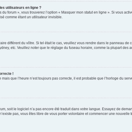
s utilisateurs en ligne ?
s du forum », vous trouverez l’option « Masquer mon statut en ligne ». Si vous activ
é comme étant un utilisateur invisible.
aire différent du vôtre. Si tel était le cas, veuillez vous rendre dans le panneau de co
ey, etc. Veuillez noter que le réglage du fuseau horaire, comme la plupart des autr
orrecte !
 mais que l’heure n’est toujours pas correcte, il est probable que l’horloge du serve
orum, soit le logiciel n’a pas encore été traduit dans votre langue. Essayez de deman
 n’existe pas, vous êtes libre de vous porter volontaire et commencer une nouvelle t