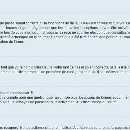
t de passe soient corrects. Si la fonctionnalité de la COPPA est activée et que vous 
ains forums exigeront également que les nouvelles inscriptions doivent être activée
te lors de votre inscription. Si vous aviez reçu un courrier électronique, consultez l
r électronique ou le courrier électronique a été filtré en tant que pourriel. Si vo
rateur du forum.
out que votre nom d’utilisateur et votre mot de passe soient corrects. Si tel est le
iétaire du site internet ait un problème de configuration et qu’il soit nécessaire de l
 plus me connecter ?!
votre compte pour une quelconque raison. De plus, beaucoup de forums suppriment pér
 nouveau et essayez de participer plus activement aux discussions du forum.
 récupéré, il peut facilement être réinitialisé. Veuillez vous rendre sur la page de