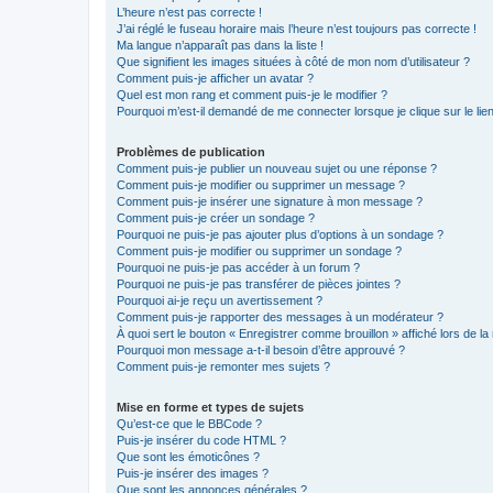
L’heure n’est pas correcte !
J’ai réglé le fuseau horaire mais l’heure n’est toujours pas correcte !
Ma langue n’apparaît pas dans la liste !
Que signifient les images situées à côté de mon nom d’utilisateur ?
Comment puis-je afficher un avatar ?
Quel est mon rang et comment puis-je le modifier ?
Pourquoi m’est-il demandé de me connecter lorsque je clique sur le lien 
Problèmes de publication
Comment puis-je publier un nouveau sujet ou une réponse ?
Comment puis-je modifier ou supprimer un message ?
Comment puis-je insérer une signature à mon message ?
Comment puis-je créer un sondage ?
Pourquoi ne puis-je pas ajouter plus d’options à un sondage ?
Comment puis-je modifier ou supprimer un sondage ?
Pourquoi ne puis-je pas accéder à un forum ?
Pourquoi ne puis-je pas transférer de pièces jointes ?
Pourquoi ai-je reçu un avertissement ?
Comment puis-je rapporter des messages à un modérateur ?
À quoi sert le bouton « Enregistrer comme brouillon » affiché lors de la 
Pourquoi mon message a-t-il besoin d’être approuvé ?
Comment puis-je remonter mes sujets ?
Mise en forme et types de sujets
Qu’est-ce que le BBCode ?
Puis-je insérer du code HTML ?
Que sont les émoticônes ?
Puis-je insérer des images ?
Que sont les annonces générales ?