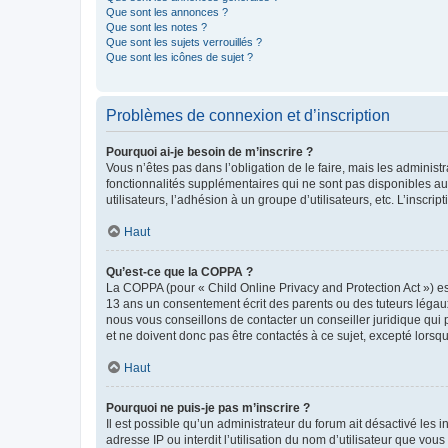
Que sont les annonces ?
Que sont les notes ?
Que sont les sujets verrouillés ?
Que sont les icônes de sujet ?
Problèmes de connexion et d’inscription
Pourquoi ai-je besoin de m’inscrire ?
Vous n’êtes pas dans l’obligation de le faire, mais les adminis
fonctionnalités supplémentaires qui ne sont pas disponibles aux 
utilisateurs, l’adhésion à un groupe d’utilisateurs, etc. L’insc
Haut
Qu’est-ce que la COPPA ?
La COPPA (pour « Child Online Privacy and Protection Act ») es
13 ans un consentement écrit des parents ou des tuteurs légaux
nous vous conseillons de contacter un conseiller juridique qui
et ne doivent donc pas être contactés à ce sujet, excepté lorsq
Haut
Pourquoi ne puis-je pas m’inscrire ?
Il est possible qu’un administrateur du forum ait désactivé les 
adresse IP ou interdit l’utilisation du nom d’utilisateur que vou