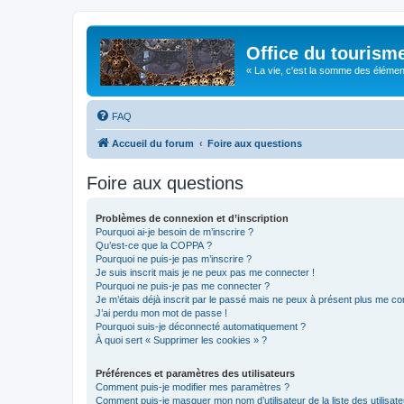
Office du tourism
« La vie, c'est la somme des éléments 
FAQ
Accueil du forum
Foire aux questions
Foire aux questions
Problèmes de connexion et d’inscription
Pourquoi ai-je besoin de m’inscrire ?
Qu’est-ce que la COPPA ?
Pourquoi ne puis-je pas m’inscrire ?
Je suis inscrit mais je ne peux pas me connecter !
Pourquoi ne puis-je pas me connecter ?
Je m’étais déjà inscrit par le passé mais ne peux à présent plus me co
J’ai perdu mon mot de passe !
Pourquoi suis-je déconnecté automatiquement ?
À quoi sert « Supprimer les cookies » ?
Préférences et paramètres des utilisateurs
Comment puis-je modifier mes paramètres ?
Comment puis-je masquer mon nom d’utilisateur de la liste des utilisate