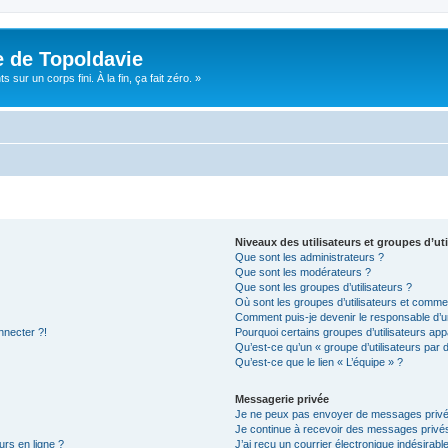
e de Topoldavie
sur un corps fini. À la fin, ça fait zéro. »
Niveaux des utilisateurs et groupes d’uti
Que sont les administrateurs ?
Que sont les modérateurs ?
Que sont les groupes d’utilisateurs ?
Où sont les groupes d’utilisateurs et commen
Comment puis-je devenir le responsable d’un
nnecter ?!
Pourquoi certains groupes d’utilisateurs app
Qu’est-ce qu’un « groupe d’utilisateurs par 
Qu’est-ce que le lien « L’équipe » ?
Messagerie privée
Je ne peux pas envoyer de messages privé
Je continue à recevoir des messages privés 
urs en ligne ?
J’ai reçu un courrier électronique indésirabl