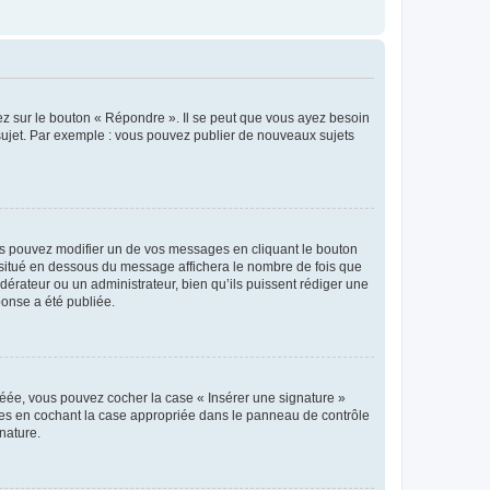
ez sur le bouton « Répondre ». Il se peut que vous ayez besoin
 sujet. Par exemple : vous pouvez publier de nouveaux sujets
s pouvez modifier un de vos messages en cliquant le bouton
e situé en dessous du message affichera le nombre de fois que
modérateur ou un administrateur, bien qu’ils puissent rédiger une
ponse a été publiée.
réée, vous pouvez cocher la case « Insérer une signature »
ages en cochant la case appropriée dans le panneau de contrôle
gnature.