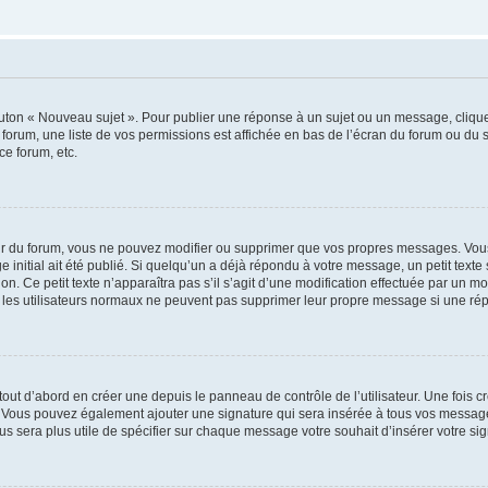
outon « Nouveau sujet ». Pour publier une réponse à un sujet ou un message, cliqu
 forum, une liste de vos permissions est affichée en bas de l’écran du forum ou du
ce forum, etc.
r du forum, vous ne pouvez modifier ou supprimer que vos propres messages. Vou
 initial ait été publié. Si quelqu’un a déjà répondu à votre message, un petit text
ion. Ce petit texte n’apparaîtra pas s’il s’agit d’une modification effectuée par un 
ue les utilisateurs normaux ne peuvent pas supprimer leur propre message si une ré
ut d’abord en créer une depuis le panneau de contrôle de l’utilisateur. Une fois c
ure. Vous pouvez également ajouter une signature qui sera insérée à tous vos mess
 vous sera plus utile de spécifier sur chaque message votre souhait d’insérer votre si