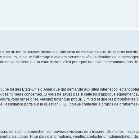
trateurs du forum peuvent limiter la publication de messages aux utilisateurs inscri
visiteurs, tels que l’affichage d’avatars personnalisés, l’utilisation de la messager
ription ne vous prend qu’un court instant, c’est pourquoi nous vous recommandons de l
t une loi des États-Unis d’Amérique qui demande aux sites internet collectant pot
 des mineurs concernés. Si vous ne savez pas si cette loi s’applique également au
 pourra vous renseigner. Veuillez noter que phpBB Limited et que les propriétaires
ue l’assistance porte sur la question « Qui dois-je contacter à propos de problèmes 
inscriptions afin d’empêcher les nouveaux visiteurs de s’inscrire. De même, il est é
s souhaitez utiliser. Pour plus d’informations, veuillez contacter un administrateur du