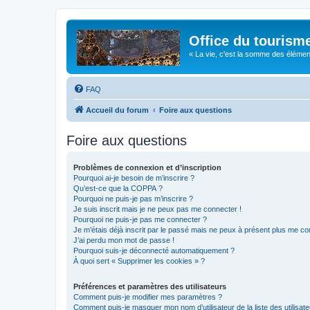
Office du tourism
« La vie, c'est la somme des éléments 
FAQ
Accueil du forum
Foire aux questions
Foire aux questions
Problèmes de connexion et d’inscription
Pourquoi ai-je besoin de m’inscrire ?
Qu’est-ce que la COPPA ?
Pourquoi ne puis-je pas m’inscrire ?
Je suis inscrit mais je ne peux pas me connecter !
Pourquoi ne puis-je pas me connecter ?
Je m’étais déjà inscrit par le passé mais ne peux à présent plus me co
J’ai perdu mon mot de passe !
Pourquoi suis-je déconnecté automatiquement ?
À quoi sert « Supprimer les cookies » ?
Préférences et paramètres des utilisateurs
Comment puis-je modifier mes paramètres ?
Comment puis-je masquer mon nom d’utilisateur de la liste des utilisate