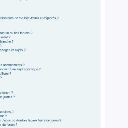
lisateurs de ma liste d’amis et d’ignorés ?
ans un ou des forums ?
sultat ?
blanche ?!
?
ssages et sujets ?
t les abonnements ?
onner à un sujet spécifique ?
ifique ?
 ?
ce forum ?
s jointes ?
cussions ?
ible ?
 d’abus ou d’ordres légaux liés à ce forum ?
r du forum ?