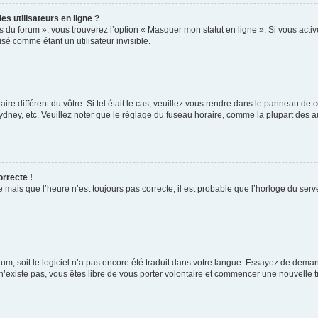
s utilisateurs en ligne ?
s du forum », vous trouverez l’option « Masquer mon statut en ligne ». Si vous activ
é comme étant un utilisateur invisible.
aire différent du vôtre. Si tel était le cas, veuillez vous rendre dans le panneau de co
ey, etc. Veuillez noter que le réglage du fuseau horaire, comme la plupart des autr
orrecte !
 mais que l’heure n’est toujours pas correcte, il est probable que l’horloge du serve
orum, soit le logiciel n’a pas encore été traduit dans votre langue. Essayez de deman
 n’existe pas, vous êtes libre de vous porter volontaire et commencer une nouvelle t