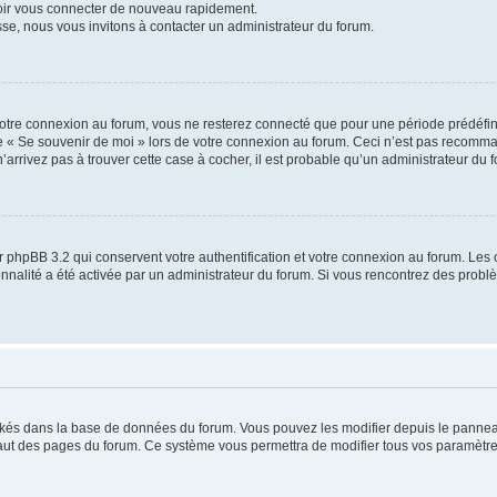
voir vous connecter de nouveau rapidement.
sse, nous vous invitons à contacter un administrateur du forum.
otre connexion au forum, vous ne resterez connecté que pour une période prédéfinie
se « Se souvenir de moi » lors de votre connexion au forum. Ceci n’est pas recomm
’arrivez pas à trouver cette case à cocher, il est probable qu’un administrateur du fo
 phpBB 3.2 qui conservent votre authentification et votre connexion au forum. Les 
tionnalité a été activée par un administrateur du forum. Si vous rencontrez des pro
ockés dans la base de données du forum. Vous pouvez les modifier depuis le panneau 
haut des pages du forum. Ce système vous permettra de modifier tous vos paramètre