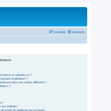
Inscription
Connexion
lisateurs
t puis-je en rejoindre un ?
 groupe d’utilisateurs ?
araissent dans une couleur différente ?
défaut » ?
s !
non sollicités !
e de la part de quelqu’un sur ce forum !