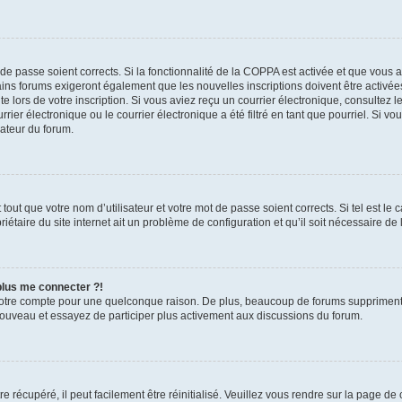
t de passe soient corrects. Si la fonctionnalité de la COPPA est activée et que vous 
ains forums exigeront également que les nouvelles inscriptions doivent être activée
te lors de votre inscription. Si vous aviez reçu un courrier électronique, consultez l
r électronique ou le courrier électronique a été filtré en tant que pourriel. Si vo
rateur du forum.
out que votre nom d’utilisateur et votre mot de passe soient corrects. Si tel est le
iétaire du site internet ait un problème de configuration et qu’il soit nécessaire de l
 plus me connecter ?!
votre compte pour une quelconque raison. De plus, beaucoup de forums suppriment pér
 nouveau et essayez de participer plus activement aux discussions du forum.
 récupéré, il peut facilement être réinitialisé. Veuillez vous rendre sur la page de