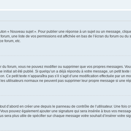
outon « Nouveau sujet ». Pour publier une réponse à un sujet ou un message, cliqu
 forum, une liste de vos permissions est affichée en bas de l’écran du forum ou du
ce forum, etc.
r du forum, vous ne pouvez modifier ou supprimer que vos propres messages. Vou
 initial ait été publié. Si quelqu’un a déjà répondu à votre message, un petit text
ion. Ce petit texte n’apparaîtra pas s’il s’agit d’une modification effectuée par un 
ue les utilisateurs normaux ne peuvent pas supprimer leur propre message si une ré
ut d’abord en créer une depuis le panneau de contrôle de l’utilisateur. Une fois c
ure. Vous pouvez également ajouter une signature qui sera insérée à tous vos mess
 vous sera plus utile de spécifier sur chaque message votre souhait d’insérer votre si