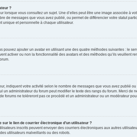
ateur ?
ur lorsque vous consultez un sujet. Une d’elles peut être une image associée à vo
mbre de messages que vous avez publié, ou permet de différencier votre statut parti
 unique et personnelle à chaque utilisateur.
ous pouvez ajouter un avatar en utilisant une des quatre méthodes suivantes : le serv
ent activer ou non la fonctionnalité des avatars et des méthodes qu’ils veuillent ren
forum.
ur, indiquent votre activité selon le nombre de messages que vous avez publié ou id
eul un administrateur du forum peut modifier le texte des rangs du forum. Merci de 
de forums ne toléreront pas ce procédé et un administrateur ou un modérateur pou
ur le lien de courrier électronique d’un utilisateur ?
s utilisateurs inscrits peuvent envoyer des courriers électroniques aux autres utili
es utilisateurs malveillants ou des robots.