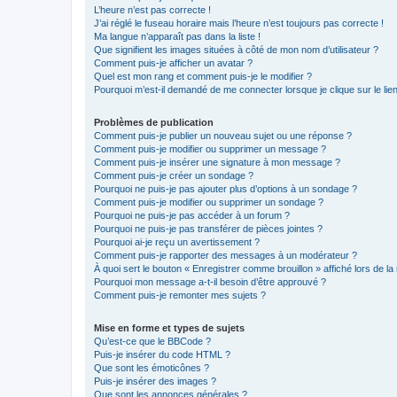
L’heure n’est pas correcte !
J’ai réglé le fuseau horaire mais l’heure n’est toujours pas correcte !
Ma langue n’apparaît pas dans la liste !
Que signifient les images situées à côté de mon nom d’utilisateur ?
Comment puis-je afficher un avatar ?
Quel est mon rang et comment puis-je le modifier ?
Pourquoi m’est-il demandé de me connecter lorsque je clique sur le lien 
Problèmes de publication
Comment puis-je publier un nouveau sujet ou une réponse ?
Comment puis-je modifier ou supprimer un message ?
Comment puis-je insérer une signature à mon message ?
Comment puis-je créer un sondage ?
Pourquoi ne puis-je pas ajouter plus d’options à un sondage ?
Comment puis-je modifier ou supprimer un sondage ?
Pourquoi ne puis-je pas accéder à un forum ?
Pourquoi ne puis-je pas transférer de pièces jointes ?
Pourquoi ai-je reçu un avertissement ?
Comment puis-je rapporter des messages à un modérateur ?
À quoi sert le bouton « Enregistrer comme brouillon » affiché lors de la 
Pourquoi mon message a-t-il besoin d’être approuvé ?
Comment puis-je remonter mes sujets ?
Mise en forme et types de sujets
Qu’est-ce que le BBCode ?
Puis-je insérer du code HTML ?
Que sont les émoticônes ?
Puis-je insérer des images ?
Que sont les annonces générales ?