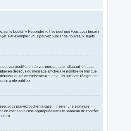
ez sur le bouton « Répondre ». Il se peut que vous ayez besoin
 sujet. Par exemple : vous pouvez publier de nouveaux sujets
s pouvez modifier un de vos messages en cliquant le bouton
e situé en dessous du message affichera le nombre de fois que
modérateur ou un administrateur, bien qu’ils puissent rédiger une
ponse a été publiée.
réée, vous pouvez cocher la case « Insérer une signature »
ages en cochant la case appropriée dans le panneau de contrôle
gnature.