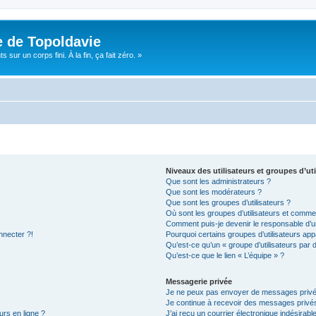
e de Topoldavie
sur un corps fini. À la fin, ça fait zéro. »
Niveaux des utilisateurs et groupes d’uti
Que sont les administrateurs ?
Que sont les modérateurs ?
Que sont les groupes d’utilisateurs ?
Où sont les groupes d’utilisateurs et commen
Comment puis-je devenir le responsable d’un
nnecter ?!
Pourquoi certains groupes d’utilisateurs app
Qu’est-ce qu’un « groupe d’utilisateurs par 
Qu’est-ce que le lien « L’équipe » ?
Messagerie privée
Je ne peux pas envoyer de messages privé
Je continue à recevoir des messages privés 
urs en ligne ?
J’ai reçu un courrier électronique indésirabl