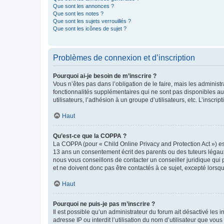
Que sont les annonces ?
Que sont les notes ?
Que sont les sujets verrouillés ?
Que sont les icônes de sujet ?
Problèmes de connexion et d’inscription
Pourquoi ai-je besoin de m’inscrire ?
Vous n’êtes pas dans l’obligation de le faire, mais les adminis
fonctionnalités supplémentaires qui ne sont pas disponibles aux 
utilisateurs, l’adhésion à un groupe d’utilisateurs, etc. L’insc
Haut
Qu’est-ce que la COPPA ?
La COPPA (pour « Child Online Privacy and Protection Act ») es
13 ans un consentement écrit des parents ou des tuteurs légaux
nous vous conseillons de contacter un conseiller juridique qui
et ne doivent donc pas être contactés à ce sujet, excepté lorsq
Haut
Pourquoi ne puis-je pas m’inscrire ?
Il est possible qu’un administrateur du forum ait désactivé les 
adresse IP ou interdit l’utilisation du nom d’utilisateur que vou