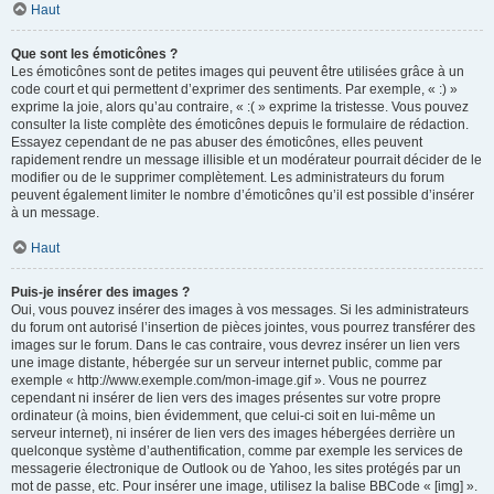
Haut
Que sont les émoticônes ?
Les émoticônes sont de petites images qui peuvent être utilisées grâce à un
code court et qui permettent d’exprimer des sentiments. Par exemple, « :) »
exprime la joie, alors qu’au contraire, « :( » exprime la tristesse. Vous pouvez
consulter la liste complète des émoticônes depuis le formulaire de rédaction.
Essayez cependant de ne pas abuser des émoticônes, elles peuvent
rapidement rendre un message illisible et un modérateur pourrait décider de le
modifier ou de le supprimer complètement. Les administrateurs du forum
peuvent également limiter le nombre d’émoticônes qu’il est possible d’insérer
à un message.
Haut
Puis-je insérer des images ?
Oui, vous pouvez insérer des images à vos messages. Si les administrateurs
du forum ont autorisé l’insertion de pièces jointes, vous pourrez transférer des
images sur le forum. Dans le cas contraire, vous devrez insérer un lien vers
une image distante, hébergée sur un serveur internet public, comme par
exemple « http://www.exemple.com/mon-image.gif ». Vous ne pourrez
cependant ni insérer de lien vers des images présentes sur votre propre
ordinateur (à moins, bien évidemment, que celui-ci soit en lui-même un
serveur internet), ni insérer de lien vers des images hébergées derrière un
quelconque système d’authentification, comme par exemple les services de
messagerie électronique de Outlook ou de Yahoo, les sites protégés par un
mot de passe, etc. Pour insérer une image, utilisez la balise BBCode « [img] ».