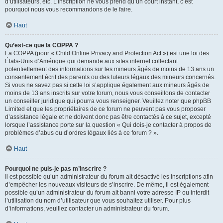
d’utilisateurs, etc. L’inscription ne vous prend qu’un court instant, c’est
pourquoi nous vous recommandons de le faire.
Haut
Qu’est-ce que la COPPA ?
La COPPA (pour « Child Online Privacy and Protection Act ») est une loi des
États-Unis d’Amérique qui demande aux sites internet collectant
potentiellement des informations sur les mineurs âgés de moins de 13 ans un
consentement écrit des parents ou des tuteurs légaux des mineurs concernés.
Si vous ne savez pas si cette loi s’applique également aux mineurs âgés de
moins de 13 ans inscrits sur votre forum, nous vous conseillons de contacter
un conseiller juridique qui pourra vous renseigner. Veuillez noter que phpBB
Limited et que les propriétaires de ce forum ne peuvent pas vous proposer
d’assistance légale et ne doivent donc pas être contactés à ce sujet, excepté
lorsque l’assistance porte sur la question « Qui dois-je contacter à propos de
problèmes d’abus ou d’ordres légaux liés à ce forum ? ».
Haut
Pourquoi ne puis-je pas m’inscrire ?
Il est possible qu’un administrateur du forum ait désactivé les inscriptions afin
d’empêcher les nouveaux visiteurs de s’inscrire. De même, il est également
possible qu’un administrateur du forum ait banni votre adresse IP ou interdit
l’utilisation du nom d’utilisateur que vous souhaitez utiliser. Pour plus
d’informations, veuillez contacter un administrateur du forum.