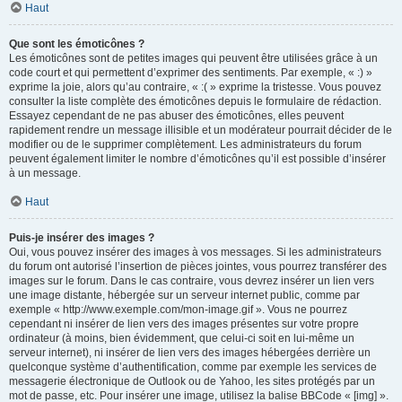
Haut
Que sont les émoticônes ?
Les émoticônes sont de petites images qui peuvent être utilisées grâce à un
code court et qui permettent d’exprimer des sentiments. Par exemple, « :) »
exprime la joie, alors qu’au contraire, « :( » exprime la tristesse. Vous pouvez
consulter la liste complète des émoticônes depuis le formulaire de rédaction.
Essayez cependant de ne pas abuser des émoticônes, elles peuvent
rapidement rendre un message illisible et un modérateur pourrait décider de le
modifier ou de le supprimer complètement. Les administrateurs du forum
peuvent également limiter le nombre d’émoticônes qu’il est possible d’insérer
à un message.
Haut
Puis-je insérer des images ?
Oui, vous pouvez insérer des images à vos messages. Si les administrateurs
du forum ont autorisé l’insertion de pièces jointes, vous pourrez transférer des
images sur le forum. Dans le cas contraire, vous devrez insérer un lien vers
une image distante, hébergée sur un serveur internet public, comme par
exemple « http://www.exemple.com/mon-image.gif ». Vous ne pourrez
cependant ni insérer de lien vers des images présentes sur votre propre
ordinateur (à moins, bien évidemment, que celui-ci soit en lui-même un
serveur internet), ni insérer de lien vers des images hébergées derrière un
quelconque système d’authentification, comme par exemple les services de
messagerie électronique de Outlook ou de Yahoo, les sites protégés par un
mot de passe, etc. Pour insérer une image, utilisez la balise BBCode « [img] ».