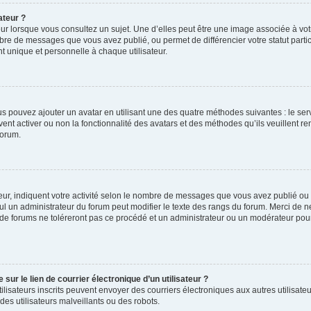
ateur ?
ur lorsque vous consultez un sujet. Une d’elles peut être une image associée à vo
mbre de messages que vous avez publié, ou permet de différencier votre statut parti
 unique et personnelle à chaque utilisateur.
ous pouvez ajouter un avatar en utilisant une des quatre méthodes suivantes : le serv
ent activer ou non la fonctionnalité des avatars et des méthodes qu’ils veuillent ren
forum.
ur, indiquent votre activité selon le nombre de messages que vous avez publié ou id
eul un administrateur du forum peut modifier le texte des rangs du forum. Merci de 
de forums ne toléreront pas ce procédé et un administrateur ou un modérateur pou
ur le lien de courrier électronique d’un utilisateur ?
s utilisateurs inscrits peuvent envoyer des courriers électroniques aux autres utili
es utilisateurs malveillants ou des robots.