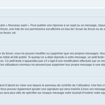
outon « Nouveau sujet ». Pour publier une réponse à un sujet ou un message, cliqu
 forum, une liste de vos permissions est affichée en bas de l’écran du forum ou du
ce forum, etc.
r du forum, vous ne pouvez modifier ou supprimer que vos propres messages. Vou
 initial ait été publié. Si quelqu’un a déjà répondu à votre message, un petit text
ion. Ce petit texte n’apparaîtra pas s’il s’agit d’une modification effectuée par un 
ue les utilisateurs normaux ne peuvent pas supprimer leur propre message si une ré
ut d’abord en créer une depuis le panneau de contrôle de l’utilisateur. Une fois c
ure. Vous pouvez également ajouter une signature qui sera insérée à tous vos mess
 vous sera plus utile de spécifier sur chaque message votre souhait d’insérer votre si