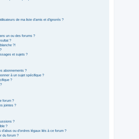
lisateurs de ma liste d’amis et d’ignorés ?
ans un ou des forums ?
sultat ?
blanche ?!
?
ssages et sujets ?
t les abonnements ?
onner à un sujet spécifique ?
ifique ?
 ?
ce forum ?
s jointes ?
cussions ?
ible ?
 d’abus ou d’ordres légaux liés à ce forum ?
r du forum ?