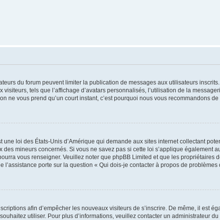
trateurs du forum peuvent limiter la publication de messages aux utilisateurs inscri
visiteurs, tels que l’affichage d’avatars personnalisés, l’utilisation de la messager
ription ne vous prend qu’un court instant, c’est pourquoi nous vous recommandons de l
t une loi des États-Unis d’Amérique qui demande aux sites internet collectant pot
 des mineurs concernés. Si vous ne savez pas si cette loi s’applique également au
 pourra vous renseigner. Veuillez noter que phpBB Limited et que les propriétaires
ue l’assistance porte sur la question « Qui dois-je contacter à propos de problèmes 
inscriptions afin d’empêcher les nouveaux visiteurs de s’inscrire. De même, il est é
s souhaitez utiliser. Pour plus d’informations, veuillez contacter un administrateur du