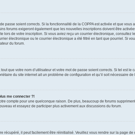
t de passe soient corrects. Si la fonctionnalité de la COPPA est activée et que vous 
ains forums exigeront également que les nouvelles inscriptions doivent être activée
te lors de votre inscription. Si vous aviez reçu un courrier électronique, consultez l
r électronique ou le courrier électronique a été filtré en tant que pourriel. Si vo
rateur du forum.
out que votre nom d’utilisateur et votre mot de passe soient corrects. Si tel est le
iétaire du site internet ait un problème de configuration et qu’il soit nécessaire de l
 plus me connecter ?!
votre compte pour une quelconque raison. De plus, beaucoup de forums suppriment pér
 nouveau et essayez de participer plus activement aux discussions du forum.
 récupéré, il peut facilement être réinitialisé. Veuillez vous rendre sur la page de