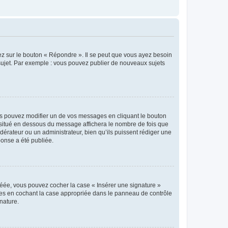
ez sur le bouton « Répondre ». Il se peut que vous ayez besoin
 sujet. Par exemple : vous pouvez publier de nouveaux sujets
s pouvez modifier un de vos messages en cliquant le bouton
e situé en dessous du message affichera le nombre de fois que
modérateur ou un administrateur, bien qu’ils puissent rédiger une
ponse a été publiée.
réée, vous pouvez cocher la case « Insérer une signature »
ages en cochant la case appropriée dans le panneau de contrôle
gnature.