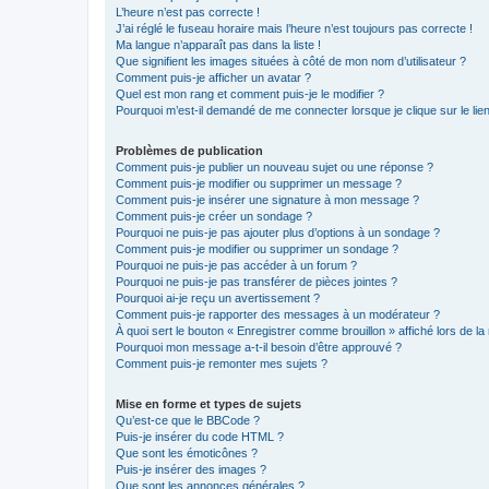
L’heure n’est pas correcte !
J’ai réglé le fuseau horaire mais l’heure n’est toujours pas correcte !
Ma langue n’apparaît pas dans la liste !
Que signifient les images situées à côté de mon nom d’utilisateur ?
Comment puis-je afficher un avatar ?
Quel est mon rang et comment puis-je le modifier ?
Pourquoi m’est-il demandé de me connecter lorsque je clique sur le lien 
Problèmes de publication
Comment puis-je publier un nouveau sujet ou une réponse ?
Comment puis-je modifier ou supprimer un message ?
Comment puis-je insérer une signature à mon message ?
Comment puis-je créer un sondage ?
Pourquoi ne puis-je pas ajouter plus d’options à un sondage ?
Comment puis-je modifier ou supprimer un sondage ?
Pourquoi ne puis-je pas accéder à un forum ?
Pourquoi ne puis-je pas transférer de pièces jointes ?
Pourquoi ai-je reçu un avertissement ?
Comment puis-je rapporter des messages à un modérateur ?
À quoi sert le bouton « Enregistrer comme brouillon » affiché lors de la 
Pourquoi mon message a-t-il besoin d’être approuvé ?
Comment puis-je remonter mes sujets ?
Mise en forme et types de sujets
Qu’est-ce que le BBCode ?
Puis-je insérer du code HTML ?
Que sont les émoticônes ?
Puis-je insérer des images ?
Que sont les annonces générales ?