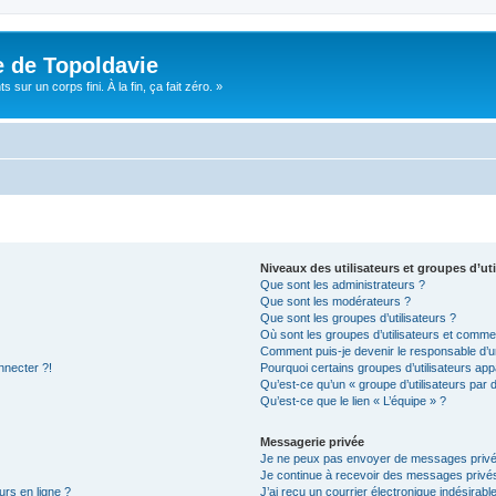
e de Topoldavie
sur un corps fini. À la fin, ça fait zéro. »
Niveaux des utilisateurs et groupes d’uti
Que sont les administrateurs ?
Que sont les modérateurs ?
Que sont les groupes d’utilisateurs ?
Où sont les groupes d’utilisateurs et commen
Comment puis-je devenir le responsable d’un
nnecter ?!
Pourquoi certains groupes d’utilisateurs app
Qu’est-ce qu’un « groupe d’utilisateurs par 
Qu’est-ce que le lien « L’équipe » ?
Messagerie privée
Je ne peux pas envoyer de messages privé
Je continue à recevoir des messages privés 
urs en ligne ?
J’ai reçu un courrier électronique indésirabl