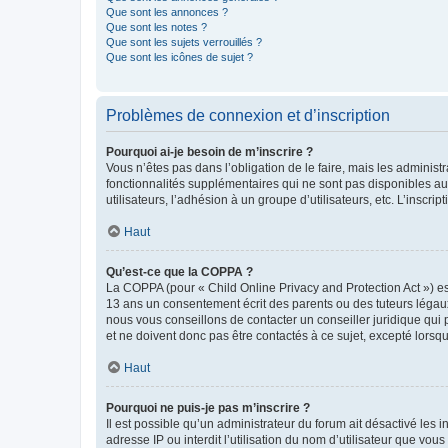
Que sont les annonces ?
Que sont les notes ?
Que sont les sujets verrouillés ?
Que sont les icônes de sujet ?
Problèmes de connexion et d’inscription
Pourquoi ai-je besoin de m’inscrire ?
Vous n’êtes pas dans l’obligation de le faire, mais les adminis
fonctionnalités supplémentaires qui ne sont pas disponibles aux 
utilisateurs, l’adhésion à un groupe d’utilisateurs, etc. L’insc
Haut
Qu’est-ce que la COPPA ?
La COPPA (pour « Child Online Privacy and Protection Act ») es
13 ans un consentement écrit des parents ou des tuteurs légaux
nous vous conseillons de contacter un conseiller juridique qui
et ne doivent donc pas être contactés à ce sujet, excepté lorsq
Haut
Pourquoi ne puis-je pas m’inscrire ?
Il est possible qu’un administrateur du forum ait désactivé les 
adresse IP ou interdit l’utilisation du nom d’utilisateur que vou