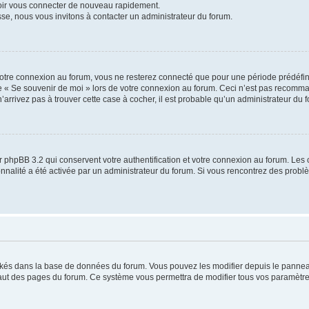
voir vous connecter de nouveau rapidement.
sse, nous vous invitons à contacter un administrateur du forum.
otre connexion au forum, vous ne resterez connecté que pour une période prédéfinie
se « Se souvenir de moi » lors de votre connexion au forum. Ceci n’est pas recomm
’arrivez pas à trouver cette case à cocher, il est probable qu’un administrateur du fo
 phpBB 3.2 qui conservent votre authentification et votre connexion au forum. Les 
tionnalité a été activée par un administrateur du forum. Si vous rencontrez des pro
ockés dans la base de données du forum. Vous pouvez les modifier depuis le panneau 
haut des pages du forum. Ce système vous permettra de modifier tous vos paramètre