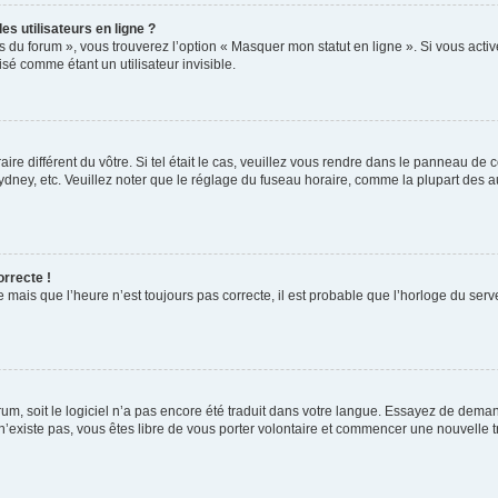
s utilisateurs en ligne ?
s du forum », vous trouverez l’option « Masquer mon statut en ligne ». Si vous activ
é comme étant un utilisateur invisible.
aire différent du vôtre. Si tel était le cas, veuillez vous rendre dans le panneau de co
ey, etc. Veuillez noter que le réglage du fuseau horaire, comme la plupart des autr
orrecte !
 mais que l’heure n’est toujours pas correcte, il est probable que l’horloge du serve
orum, soit le logiciel n’a pas encore été traduit dans votre langue. Essayez de deman
 n’existe pas, vous êtes libre de vous porter volontaire et commencer une nouvelle t