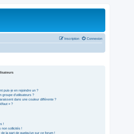
Inscription
Connexion
lisateurs
t puis-je en rejoindre un ?
 groupe d’utilisateurs ?
araissent dans une couleur différente ?
défaut » ?
s !
non sollicités !
e de la part de quelqu’un sur ce forum !