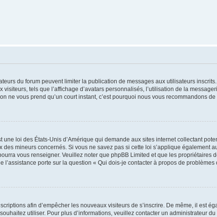
trateurs du forum peuvent limiter la publication de messages aux utilisateurs inscri
visiteurs, tels que l’affichage d’avatars personnalisés, l’utilisation de la messager
ription ne vous prend qu’un court instant, c’est pourquoi nous vous recommandons de l
t une loi des États-Unis d’Amérique qui demande aux sites internet collectant pot
 des mineurs concernés. Si vous ne savez pas si cette loi s’applique également au
 pourra vous renseigner. Veuillez noter que phpBB Limited et que les propriétaires
ue l’assistance porte sur la question « Qui dois-je contacter à propos de problèmes 
inscriptions afin d’empêcher les nouveaux visiteurs de s’inscrire. De même, il est é
s souhaitez utiliser. Pour plus d’informations, veuillez contacter un administrateur du