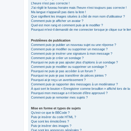
L’heure n’est pas correcte !
J’ai réglé le fuseau horaire mais l’heure n’est toujours pas correcte !
Ma langue n’apparaît pas dans la liste !
Que signifient les images situées à côté de mon nom d’utilisateur ?
Comment puis-je afficher un avatar ?
Quel est mon rang et comment puis-je le modifier ?
Pourquoi m’est-il demandé de me connecter lorsque je clique sur le lien 
Problèmes de publication
Comment puis-je publier un nouveau sujet ou une réponse ?
Comment puis-je modifier ou supprimer un message ?
Comment puis-je insérer une signature à mon message ?
Comment puis-je créer un sondage ?
Pourquoi ne puis-je pas ajouter plus d’options à un sondage ?
Comment puis-je modifier ou supprimer un sondage ?
Pourquoi ne puis-je pas accéder à un forum ?
Pourquoi ne puis-je pas transférer de pièces jointes ?
Pourquoi ai-je reçu un avertissement ?
Comment puis-je rapporter des messages à un modérateur ?
À quoi sert le bouton « Enregistrer comme brouillon » affiché lors de la 
Pourquoi mon message a-t-il besoin d’être approuvé ?
Comment puis-je remonter mes sujets ?
Mise en forme et types de sujets
Qu’est-ce que le BBCode ?
Puis-je insérer du code HTML ?
Que sont les émoticônes ?
Puis-je insérer des images ?
Que sont les annonces générales ?