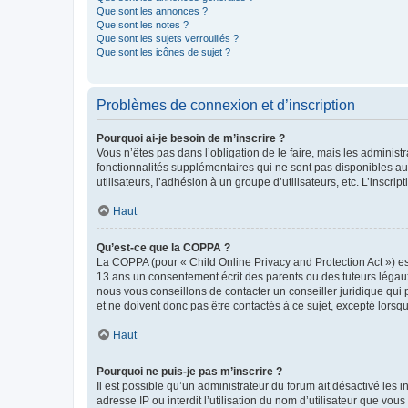
Que sont les annonces ?
Que sont les notes ?
Que sont les sujets verrouillés ?
Que sont les icônes de sujet ?
Problèmes de connexion et d’inscription
Pourquoi ai-je besoin de m’inscrire ?
Vous n’êtes pas dans l’obligation de le faire, mais les adminis
fonctionnalités supplémentaires qui ne sont pas disponibles aux 
utilisateurs, l’adhésion à un groupe d’utilisateurs, etc. L’insc
Haut
Qu’est-ce que la COPPA ?
La COPPA (pour « Child Online Privacy and Protection Act ») es
13 ans un consentement écrit des parents ou des tuteurs légaux
nous vous conseillons de contacter un conseiller juridique qui
et ne doivent donc pas être contactés à ce sujet, excepté lorsq
Haut
Pourquoi ne puis-je pas m’inscrire ?
Il est possible qu’un administrateur du forum ait désactivé les 
adresse IP ou interdit l’utilisation du nom d’utilisateur que vou