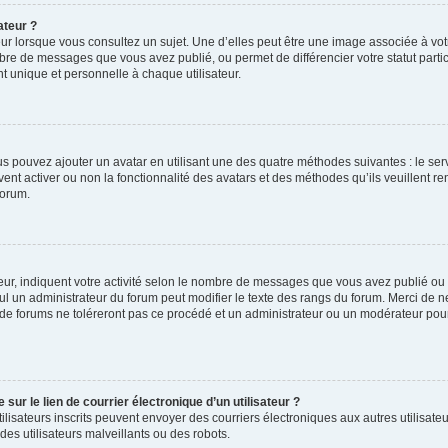
ateur ?
ur lorsque vous consultez un sujet. Une d’elles peut être une image associée à vo
mbre de messages que vous avez publié, ou permet de différencier votre statut parti
 unique et personnelle à chaque utilisateur.
ous pouvez ajouter un avatar en utilisant une des quatre méthodes suivantes : le serv
ent activer ou non la fonctionnalité des avatars et des méthodes qu’ils veuillent ren
forum.
ur, indiquent votre activité selon le nombre de messages que vous avez publié ou id
eul un administrateur du forum peut modifier le texte des rangs du forum. Merci de 
de forums ne toléreront pas ce procédé et un administrateur ou un modérateur pou
ur le lien de courrier électronique d’un utilisateur ?
s utilisateurs inscrits peuvent envoyer des courriers électroniques aux autres utili
es utilisateurs malveillants ou des robots.