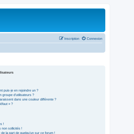
Inscription
Connexion
lisateurs
t puis-je en rejoindre un ?
 groupe d’utilisateurs ?
araissent dans une couleur différente ?
défaut » ?
s !
non sollicités !
e de la part de quelqu’un sur ce forum !