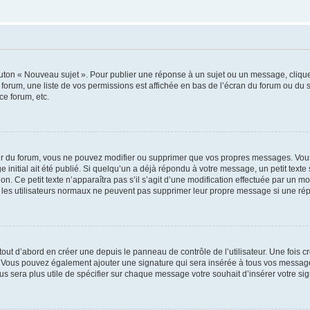
outon « Nouveau sujet ». Pour publier une réponse à un sujet ou un message, cliqu
 forum, une liste de vos permissions est affichée en bas de l’écran du forum ou du
ce forum, etc.
r du forum, vous ne pouvez modifier ou supprimer que vos propres messages. Vou
 initial ait été publié. Si quelqu’un a déjà répondu à votre message, un petit text
ion. Ce petit texte n’apparaîtra pas s’il s’agit d’une modification effectuée par un 
ue les utilisateurs normaux ne peuvent pas supprimer leur propre message si une ré
ut d’abord en créer une depuis le panneau de contrôle de l’utilisateur. Une fois c
ure. Vous pouvez également ajouter une signature qui sera insérée à tous vos mess
 vous sera plus utile de spécifier sur chaque message votre souhait d’insérer votre si