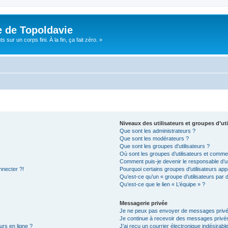
e de Topoldavie
sur un corps fini. À la fin, ça fait zéro. »
Niveaux des utilisateurs et groupes d’uti
Que sont les administrateurs ?
Que sont les modérateurs ?
Que sont les groupes d’utilisateurs ?
Où sont les groupes d’utilisateurs et commen
Comment puis-je devenir le responsable d’un
nnecter ?!
Pourquoi certains groupes d’utilisateurs app
Qu’est-ce qu’un « groupe d’utilisateurs par 
Qu’est-ce que le lien « L’équipe » ?
Messagerie privée
Je ne peux pas envoyer de messages privé
Je continue à recevoir des messages privés 
urs en ligne ?
J’ai reçu un courrier électronique indésirabl