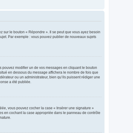
ez sur le bouton « Répondre ». Il se peut que vous ayez besoin
 sujet. Par exemple : vous pouvez publier de nouveaux sujets
s pouvez modifier un de vos messages en cliquant le bouton
e situé en dessous du message affichera le nombre de fois que
modérateur ou un administrateur, bien qu’ils puissent rédiger une
ponse a été publiée.
réée, vous pouvez cocher la case « Insérer une signature »
ages en cochant la case appropriée dans le panneau de contrôle
gnature.