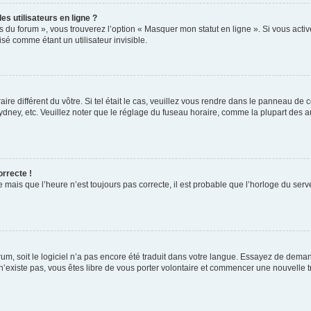
s utilisateurs en ligne ?
s du forum », vous trouverez l’option « Masquer mon statut en ligne ». Si vous activ
é comme étant un utilisateur invisible.
aire différent du vôtre. Si tel était le cas, veuillez vous rendre dans le panneau de co
ey, etc. Veuillez noter que le réglage du fuseau horaire, comme la plupart des autr
orrecte !
 mais que l’heure n’est toujours pas correcte, il est probable que l’horloge du serve
orum, soit le logiciel n’a pas encore été traduit dans votre langue. Essayez de deman
 n’existe pas, vous êtes libre de vous porter volontaire et commencer une nouvelle t