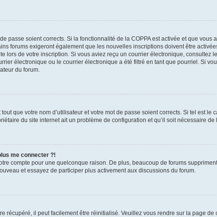
t de passe soient corrects. Si la fonctionnalité de la COPPA est activée et que vous 
ains forums exigeront également que les nouvelles inscriptions doivent être activée
te lors de votre inscription. Si vous aviez reçu un courrier électronique, consultez l
r électronique ou le courrier électronique a été filtré en tant que pourriel. Si vo
rateur du forum.
out que votre nom d’utilisateur et votre mot de passe soient corrects. Si tel est le
iétaire du site internet ait un problème de configuration et qu’il soit nécessaire de l
 plus me connecter ?!
votre compte pour une quelconque raison. De plus, beaucoup de forums suppriment pér
 nouveau et essayez de participer plus activement aux discussions du forum.
 récupéré, il peut facilement être réinitialisé. Veuillez vous rendre sur la page de