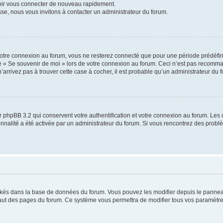
voir vous connecter de nouveau rapidement.
sse, nous vous invitons à contacter un administrateur du forum.
otre connexion au forum, vous ne resterez connecté que pour une période prédéfinie
se « Se souvenir de moi » lors de votre connexion au forum. Ceci n’est pas recomm
’arrivez pas à trouver cette case à cocher, il est probable qu’un administrateur du fo
 phpBB 3.2 qui conservent votre authentification et votre connexion au forum. Les 
tionnalité a été activée par un administrateur du forum. Si vous rencontrez des pro
ockés dans la base de données du forum. Vous pouvez les modifier depuis le panneau 
haut des pages du forum. Ce système vous permettra de modifier tous vos paramètre