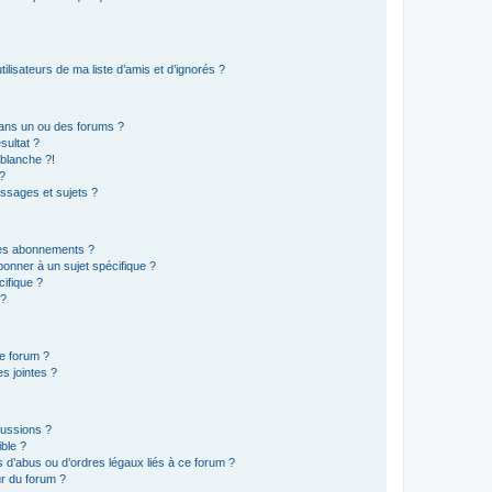
lisateurs de ma liste d’amis et d’ignorés ?
ans un ou des forums ?
sultat ?
blanche ?!
?
ssages et sujets ?
t les abonnements ?
onner à un sujet spécifique ?
ifique ?
 ?
ce forum ?
s jointes ?
cussions ?
ible ?
 d’abus ou d’ordres légaux liés à ce forum ?
r du forum ?