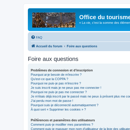
Office du tourism
« La vie, c'est la somme des éléments 
FAQ
Accueil du forum
Foire aux questions
Foire aux questions
Problèmes de connexion et d’inscription
Pourquoi ai-je besoin de m’inscrire ?
Qu’est-ce que la COPPA ?
Pourquoi ne puis-je pas m’inscrire ?
Je suis inscrit mais je ne peux pas me connecter !
Pourquoi ne puis-je pas me connecter ?
Je m’étais déjà inscrit par le passé mais ne peux à présent plus me co
J’ai perdu mon mot de passe !
Pourquoi suis-je déconnecté automatiquement ?
À quoi sert « Supprimer les cookies » ?
Préférences et paramètres des utilisateurs
Comment puis-je modifier mes paramètres ?
Comment puis-je masquer mon nom d’utilisateur de la liste des utilisate