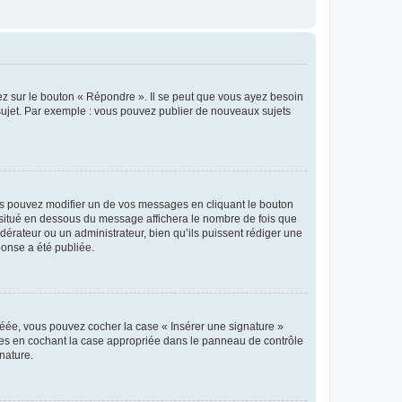
ez sur le bouton « Répondre ». Il se peut que vous ayez besoin
 sujet. Par exemple : vous pouvez publier de nouveaux sujets
s pouvez modifier un de vos messages en cliquant le bouton
e situé en dessous du message affichera le nombre de fois que
modérateur ou un administrateur, bien qu’ils puissent rédiger une
ponse a été publiée.
réée, vous pouvez cocher la case « Insérer une signature »
ages en cochant la case appropriée dans le panneau de contrôle
gnature.