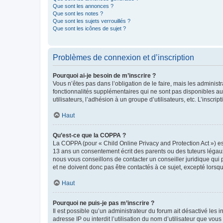
Que sont les annonces ?
Que sont les notes ?
Que sont les sujets verrouillés ?
Que sont les icônes de sujet ?
Problèmes de connexion et d’inscription
Pourquoi ai-je besoin de m’inscrire ?
Vous n’êtes pas dans l’obligation de le faire, mais les adminis
fonctionnalités supplémentaires qui ne sont pas disponibles aux 
utilisateurs, l’adhésion à un groupe d’utilisateurs, etc. L’insc
Haut
Qu’est-ce que la COPPA ?
La COPPA (pour « Child Online Privacy and Protection Act ») es
13 ans un consentement écrit des parents ou des tuteurs légaux
nous vous conseillons de contacter un conseiller juridique qui
et ne doivent donc pas être contactés à ce sujet, excepté lorsq
Haut
Pourquoi ne puis-je pas m’inscrire ?
Il est possible qu’un administrateur du forum ait désactivé les 
adresse IP ou interdit l’utilisation du nom d’utilisateur que vou