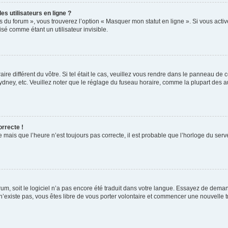
s utilisateurs en ligne ?
s du forum », vous trouverez l’option « Masquer mon statut en ligne ». Si vous activ
é comme étant un utilisateur invisible.
aire différent du vôtre. Si tel était le cas, veuillez vous rendre dans le panneau de co
ey, etc. Veuillez noter que le réglage du fuseau horaire, comme la plupart des autr
orrecte !
 mais que l’heure n’est toujours pas correcte, il est probable que l’horloge du serve
orum, soit le logiciel n’a pas encore été traduit dans votre langue. Essayez de deman
 n’existe pas, vous êtes libre de vous porter volontaire et commencer une nouvelle t