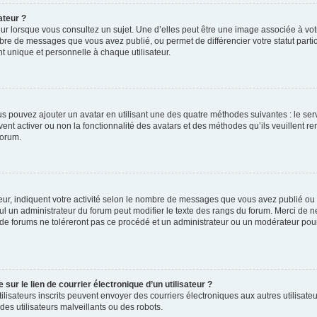
ateur ?
ur lorsque vous consultez un sujet. Une d’elles peut être une image associée à vo
mbre de messages que vous avez publié, ou permet de différencier votre statut parti
 unique et personnelle à chaque utilisateur.
ous pouvez ajouter un avatar en utilisant une des quatre méthodes suivantes : le serv
ent activer ou non la fonctionnalité des avatars et des méthodes qu’ils veuillent ren
forum.
ur, indiquent votre activité selon le nombre de messages que vous avez publié ou id
eul un administrateur du forum peut modifier le texte des rangs du forum. Merci de 
de forums ne toléreront pas ce procédé et un administrateur ou un modérateur pou
ur le lien de courrier électronique d’un utilisateur ?
s utilisateurs inscrits peuvent envoyer des courriers électroniques aux autres utili
es utilisateurs malveillants ou des robots.