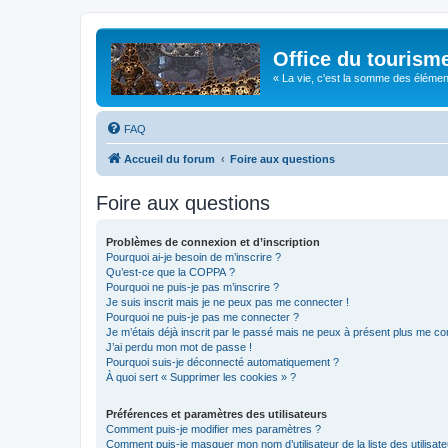
Office du tourism
« La vie, c'est la somme des éléments 
FAQ
Accueil du forum
Foire aux questions
Foire aux questions
Problèmes de connexion et d’inscription
Pourquoi ai-je besoin de m’inscrire ?
Qu’est-ce que la COPPA ?
Pourquoi ne puis-je pas m’inscrire ?
Je suis inscrit mais je ne peux pas me connecter !
Pourquoi ne puis-je pas me connecter ?
Je m’étais déjà inscrit par le passé mais ne peux à présent plus me co
J’ai perdu mon mot de passe !
Pourquoi suis-je déconnecté automatiquement ?
À quoi sert « Supprimer les cookies » ?
Préférences et paramètres des utilisateurs
Comment puis-je modifier mes paramètres ?
Comment puis-je masquer mon nom d’utilisateur de la liste des utilisate