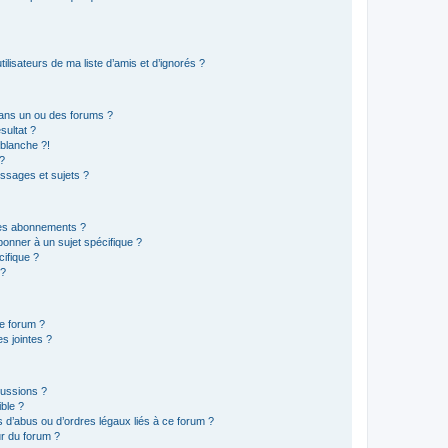
lisateurs de ma liste d’amis et d’ignorés ?
ans un ou des forums ?
sultat ?
blanche ?!
?
ssages et sujets ?
t les abonnements ?
onner à un sujet spécifique ?
ifique ?
 ?
ce forum ?
s jointes ?
cussions ?
ible ?
 d’abus ou d’ordres légaux liés à ce forum ?
r du forum ?