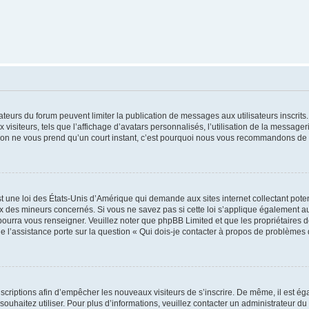
trateurs du forum peuvent limiter la publication de messages aux utilisateurs inscri
visiteurs, tels que l’affichage d’avatars personnalisés, l’utilisation de la messager
ription ne vous prend qu’un court instant, c’est pourquoi nous vous recommandons de l
t une loi des États-Unis d’Amérique qui demande aux sites internet collectant pot
 des mineurs concernés. Si vous ne savez pas si cette loi s’applique également au
 pourra vous renseigner. Veuillez noter que phpBB Limited et que les propriétaires
ue l’assistance porte sur la question « Qui dois-je contacter à propos de problèmes 
inscriptions afin d’empêcher les nouveaux visiteurs de s’inscrire. De même, il est é
s souhaitez utiliser. Pour plus d’informations, veuillez contacter un administrateur du