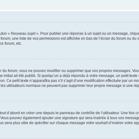
outon « Nouveau sujet ». Pour publier une réponse à un sujet ou un message, cliqu
 forum, une liste de vos permissions est affichée en bas de l’écran du forum ou du
ce forum, etc.
r du forum, vous ne pouvez modifier ou supprimer que vos propres messages. Vou
 initial ait été publié. Si quelqu’un a déjà répondu à votre message, un petit text
ion. Ce petit texte n’apparaîtra pas s’il s’agit d’une modification effectuée par un 
ue les utilisateurs normaux ne peuvent pas supprimer leur propre message si une ré
ut d’abord en créer une depuis le panneau de contrôle de l’utilisateur. Une fois c
ure. Vous pouvez également ajouter une signature qui sera insérée à tous vos mess
 vous sera plus utile de spécifier sur chaque message votre souhait d’insérer votre si