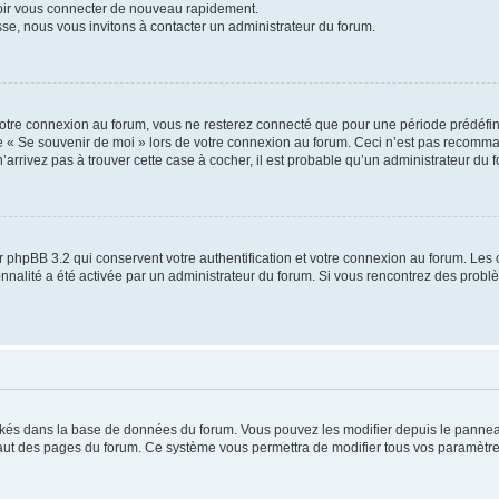
voir vous connecter de nouveau rapidement.
sse, nous vous invitons à contacter un administrateur du forum.
otre connexion au forum, vous ne resterez connecté que pour une période prédéfinie
se « Se souvenir de moi » lors de votre connexion au forum. Ceci n’est pas recomm
’arrivez pas à trouver cette case à cocher, il est probable qu’un administrateur du fo
 phpBB 3.2 qui conservent votre authentification et votre connexion au forum. Les 
tionnalité a été activée par un administrateur du forum. Si vous rencontrez des pro
ockés dans la base de données du forum. Vous pouvez les modifier depuis le panneau 
haut des pages du forum. Ce système vous permettra de modifier tous vos paramètre