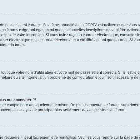
t de passe soient corrects. Si la fonctionnalité de la COPPA est activée et que vous 
ains forums exigeront également que les nouvelles inscriptions doivent être activée
te lors de votre inscription. Si vous aviez reçu un courrier électronique, consultez l
r électronique ou le courrier électronique a été filtré en tant que pourriel. Si vo
rateur du forum.
out que votre nom d’utilisateur et votre mot de passe soient corrects. Si tel est le
iétaire du site internet ait un problème de configuration et qu’il soit nécessaire de l
 plus me connecter ?!
votre compte pour une quelconque raison. De plus, beaucoup de forums suppriment pér
 nouveau et essayez de participer plus activement aux discussions du forum.
 récupéré, il peut facilement être réinitialisé. Veuillez vous rendre sur la page de