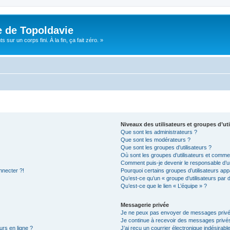
e de Topoldavie
sur un corps fini. À la fin, ça fait zéro. »
Niveaux des utilisateurs et groupes d’uti
Que sont les administrateurs ?
Que sont les modérateurs ?
Que sont les groupes d’utilisateurs ?
Où sont les groupes d’utilisateurs et commen
Comment puis-je devenir le responsable d’un
nnecter ?!
Pourquoi certains groupes d’utilisateurs app
Qu’est-ce qu’un « groupe d’utilisateurs par 
Qu’est-ce que le lien « L’équipe » ?
Messagerie privée
Je ne peux pas envoyer de messages privé
Je continue à recevoir des messages privés 
urs en ligne ?
J’ai reçu un courrier électronique indésirabl