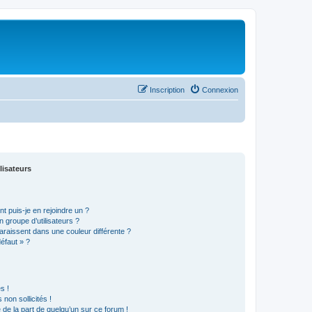
Inscription
Connexion
lisateurs
t puis-je en rejoindre un ?
 groupe d’utilisateurs ?
araissent dans une couleur différente ?
défaut » ?
s !
non sollicités !
e de la part de quelqu’un sur ce forum !