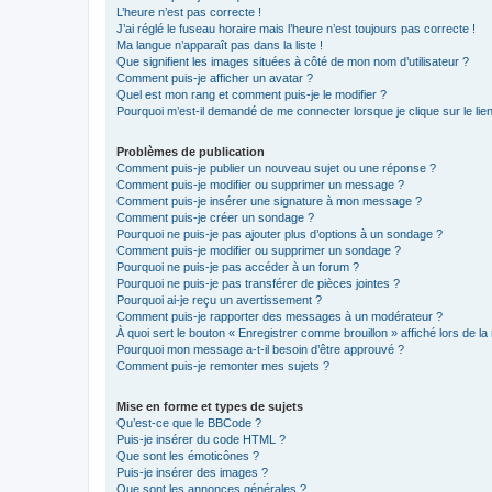
L’heure n’est pas correcte !
J’ai réglé le fuseau horaire mais l’heure n’est toujours pas correcte !
Ma langue n’apparaît pas dans la liste !
Que signifient les images situées à côté de mon nom d’utilisateur ?
Comment puis-je afficher un avatar ?
Quel est mon rang et comment puis-je le modifier ?
Pourquoi m’est-il demandé de me connecter lorsque je clique sur le lien 
Problèmes de publication
Comment puis-je publier un nouveau sujet ou une réponse ?
Comment puis-je modifier ou supprimer un message ?
Comment puis-je insérer une signature à mon message ?
Comment puis-je créer un sondage ?
Pourquoi ne puis-je pas ajouter plus d’options à un sondage ?
Comment puis-je modifier ou supprimer un sondage ?
Pourquoi ne puis-je pas accéder à un forum ?
Pourquoi ne puis-je pas transférer de pièces jointes ?
Pourquoi ai-je reçu un avertissement ?
Comment puis-je rapporter des messages à un modérateur ?
À quoi sert le bouton « Enregistrer comme brouillon » affiché lors de la 
Pourquoi mon message a-t-il besoin d’être approuvé ?
Comment puis-je remonter mes sujets ?
Mise en forme et types de sujets
Qu’est-ce que le BBCode ?
Puis-je insérer du code HTML ?
Que sont les émoticônes ?
Puis-je insérer des images ?
Que sont les annonces générales ?