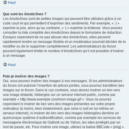
Haut
Que sont les émoticônes ?
Les émoticônes sont de petites images qui peuvent être utilisées grâce à un
code court et qui permettent d’exprimer des sentiments. Par exemple, « :) »
exprime la joie, alors qu’au contraire, « :( » exprime la tristesse. Vous pouvez
consulter la liste complète des émoticônes depuis le formulaire de rédaction.
Essayez cependant de ne pas abuser des émoticônes, elles peuvent
rapidement rendre un message illisible et un modérateur pourrait décider de le
modifier ou de le supprimer complètement. Les administrateurs du forum
peuvent également limiter le nombre d’émoticônes qu’il est possible d’insérer
à un message.
Haut
Puis-je insérer des images ?
Oui, vous pouvez insérer des images à vos messages. Si les administrateurs
du forum ont autorisé l’insertion de pièces jointes, vous pourrez transférer des
images sur le forum. Dans le cas contraire, vous devrez insérer un lien vers
une image distante, hébergée sur un serveur internet public, comme par
exemple « http://www.exemple.com/mon-image.gif ». Vous ne pourrez
cependant ni insérer de lien vers des images présentes sur votre propre
ordinateur (à moins, bien évidemment, que celui-ci soit en lui-même un
serveur internet), ni insérer de lien vers des images hébergées derrière un
quelconque système d’authentification, comme par exemple les services de
messagerie électronique de Outlook ou de Yahoo, les sites protégés par un
mot de passe, etc. Pour insérer une image, utilisez la balise BBCode « [img] ».