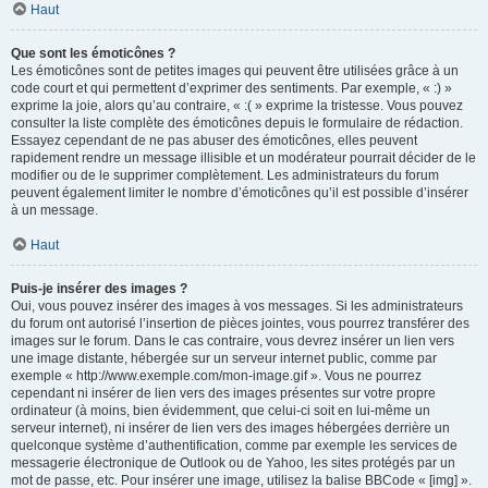
Haut
Que sont les émoticônes ?
Les émoticônes sont de petites images qui peuvent être utilisées grâce à un
code court et qui permettent d’exprimer des sentiments. Par exemple, « :) »
exprime la joie, alors qu’au contraire, « :( » exprime la tristesse. Vous pouvez
consulter la liste complète des émoticônes depuis le formulaire de rédaction.
Essayez cependant de ne pas abuser des émoticônes, elles peuvent
rapidement rendre un message illisible et un modérateur pourrait décider de le
modifier ou de le supprimer complètement. Les administrateurs du forum
peuvent également limiter le nombre d’émoticônes qu’il est possible d’insérer
à un message.
Haut
Puis-je insérer des images ?
Oui, vous pouvez insérer des images à vos messages. Si les administrateurs
du forum ont autorisé l’insertion de pièces jointes, vous pourrez transférer des
images sur le forum. Dans le cas contraire, vous devrez insérer un lien vers
une image distante, hébergée sur un serveur internet public, comme par
exemple « http://www.exemple.com/mon-image.gif ». Vous ne pourrez
cependant ni insérer de lien vers des images présentes sur votre propre
ordinateur (à moins, bien évidemment, que celui-ci soit en lui-même un
serveur internet), ni insérer de lien vers des images hébergées derrière un
quelconque système d’authentification, comme par exemple les services de
messagerie électronique de Outlook ou de Yahoo, les sites protégés par un
mot de passe, etc. Pour insérer une image, utilisez la balise BBCode « [img] ».