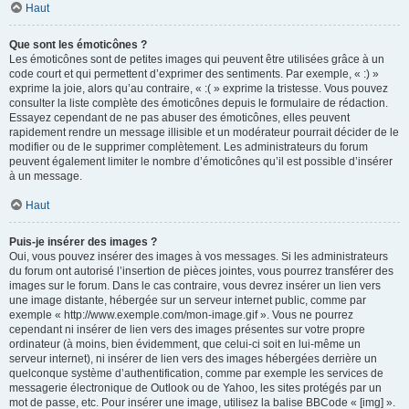
Haut
Que sont les émoticônes ?
Les émoticônes sont de petites images qui peuvent être utilisées grâce à un
code court et qui permettent d’exprimer des sentiments. Par exemple, « :) »
exprime la joie, alors qu’au contraire, « :( » exprime la tristesse. Vous pouvez
consulter la liste complète des émoticônes depuis le formulaire de rédaction.
Essayez cependant de ne pas abuser des émoticônes, elles peuvent
rapidement rendre un message illisible et un modérateur pourrait décider de le
modifier ou de le supprimer complètement. Les administrateurs du forum
peuvent également limiter le nombre d’émoticônes qu’il est possible d’insérer
à un message.
Haut
Puis-je insérer des images ?
Oui, vous pouvez insérer des images à vos messages. Si les administrateurs
du forum ont autorisé l’insertion de pièces jointes, vous pourrez transférer des
images sur le forum. Dans le cas contraire, vous devrez insérer un lien vers
une image distante, hébergée sur un serveur internet public, comme par
exemple « http://www.exemple.com/mon-image.gif ». Vous ne pourrez
cependant ni insérer de lien vers des images présentes sur votre propre
ordinateur (à moins, bien évidemment, que celui-ci soit en lui-même un
serveur internet), ni insérer de lien vers des images hébergées derrière un
quelconque système d’authentification, comme par exemple les services de
messagerie électronique de Outlook ou de Yahoo, les sites protégés par un
mot de passe, etc. Pour insérer une image, utilisez la balise BBCode « [img] ».