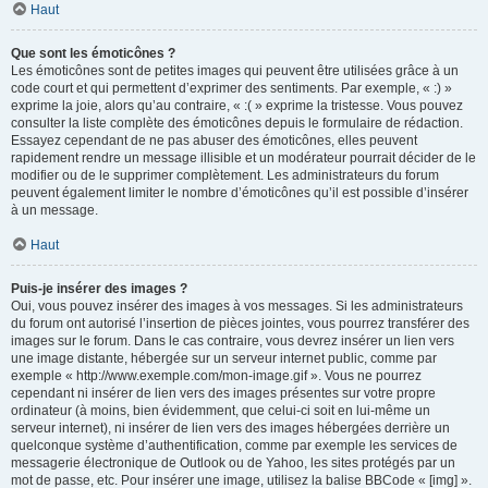
Haut
Que sont les émoticônes ?
Les émoticônes sont de petites images qui peuvent être utilisées grâce à un
code court et qui permettent d’exprimer des sentiments. Par exemple, « :) »
exprime la joie, alors qu’au contraire, « :( » exprime la tristesse. Vous pouvez
consulter la liste complète des émoticônes depuis le formulaire de rédaction.
Essayez cependant de ne pas abuser des émoticônes, elles peuvent
rapidement rendre un message illisible et un modérateur pourrait décider de le
modifier ou de le supprimer complètement. Les administrateurs du forum
peuvent également limiter le nombre d’émoticônes qu’il est possible d’insérer
à un message.
Haut
Puis-je insérer des images ?
Oui, vous pouvez insérer des images à vos messages. Si les administrateurs
du forum ont autorisé l’insertion de pièces jointes, vous pourrez transférer des
images sur le forum. Dans le cas contraire, vous devrez insérer un lien vers
une image distante, hébergée sur un serveur internet public, comme par
exemple « http://www.exemple.com/mon-image.gif ». Vous ne pourrez
cependant ni insérer de lien vers des images présentes sur votre propre
ordinateur (à moins, bien évidemment, que celui-ci soit en lui-même un
serveur internet), ni insérer de lien vers des images hébergées derrière un
quelconque système d’authentification, comme par exemple les services de
messagerie électronique de Outlook ou de Yahoo, les sites protégés par un
mot de passe, etc. Pour insérer une image, utilisez la balise BBCode « [img] ».