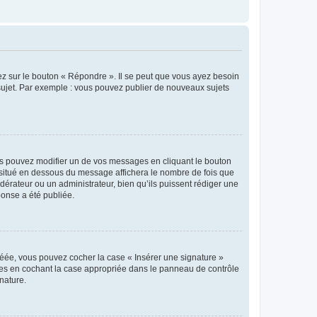
ez sur le bouton « Répondre ». Il se peut que vous ayez besoin
 sujet. Par exemple : vous pouvez publier de nouveaux sujets
s pouvez modifier un de vos messages en cliquant le bouton
e situé en dessous du message affichera le nombre de fois que
modérateur ou un administrateur, bien qu’ils puissent rédiger une
ponse a été publiée.
réée, vous pouvez cocher la case « Insérer une signature »
ages en cochant la case appropriée dans le panneau de contrôle
gnature.