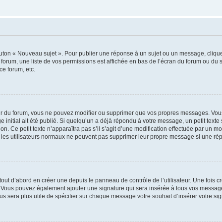
outon « Nouveau sujet ». Pour publier une réponse à un sujet ou un message, cliqu
 forum, une liste de vos permissions est affichée en bas de l’écran du forum ou du
ce forum, etc.
r du forum, vous ne pouvez modifier ou supprimer que vos propres messages. Vou
 initial ait été publié. Si quelqu’un a déjà répondu à votre message, un petit text
ion. Ce petit texte n’apparaîtra pas s’il s’agit d’une modification effectuée par un 
ue les utilisateurs normaux ne peuvent pas supprimer leur propre message si une ré
ut d’abord en créer une depuis le panneau de contrôle de l’utilisateur. Une fois c
ure. Vous pouvez également ajouter une signature qui sera insérée à tous vos mess
 vous sera plus utile de spécifier sur chaque message votre souhait d’insérer votre si