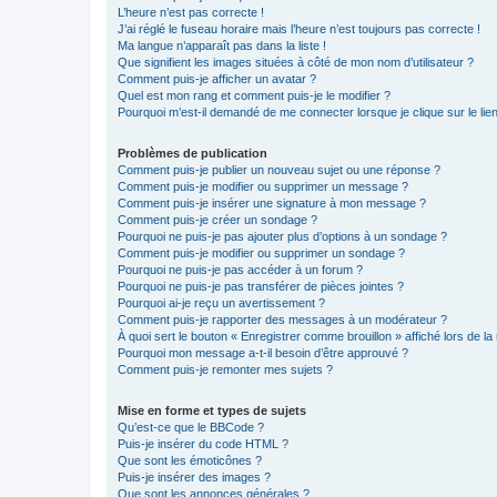
L’heure n’est pas correcte !
J’ai réglé le fuseau horaire mais l’heure n’est toujours pas correcte !
Ma langue n’apparaît pas dans la liste !
Que signifient les images situées à côté de mon nom d’utilisateur ?
Comment puis-je afficher un avatar ?
Quel est mon rang et comment puis-je le modifier ?
Pourquoi m’est-il demandé de me connecter lorsque je clique sur le lien 
Problèmes de publication
Comment puis-je publier un nouveau sujet ou une réponse ?
Comment puis-je modifier ou supprimer un message ?
Comment puis-je insérer une signature à mon message ?
Comment puis-je créer un sondage ?
Pourquoi ne puis-je pas ajouter plus d’options à un sondage ?
Comment puis-je modifier ou supprimer un sondage ?
Pourquoi ne puis-je pas accéder à un forum ?
Pourquoi ne puis-je pas transférer de pièces jointes ?
Pourquoi ai-je reçu un avertissement ?
Comment puis-je rapporter des messages à un modérateur ?
À quoi sert le bouton « Enregistrer comme brouillon » affiché lors de la 
Pourquoi mon message a-t-il besoin d’être approuvé ?
Comment puis-je remonter mes sujets ?
Mise en forme et types de sujets
Qu’est-ce que le BBCode ?
Puis-je insérer du code HTML ?
Que sont les émoticônes ?
Puis-je insérer des images ?
Que sont les annonces générales ?