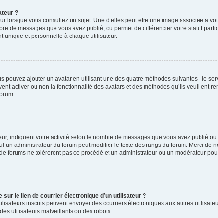
ateur ?
ur lorsque vous consultez un sujet. Une d’elles peut être une image associée à vo
mbre de messages que vous avez publié, ou permet de différencier votre statut parti
 unique et personnelle à chaque utilisateur.
ous pouvez ajouter un avatar en utilisant une des quatre méthodes suivantes : le serv
ent activer ou non la fonctionnalité des avatars et des méthodes qu’ils veuillent ren
forum.
ur, indiquent votre activité selon le nombre de messages que vous avez publié ou id
eul un administrateur du forum peut modifier le texte des rangs du forum. Merci de 
de forums ne toléreront pas ce procédé et un administrateur ou un modérateur pou
ur le lien de courrier électronique d’un utilisateur ?
s utilisateurs inscrits peuvent envoyer des courriers électroniques aux autres utili
es utilisateurs malveillants ou des robots.