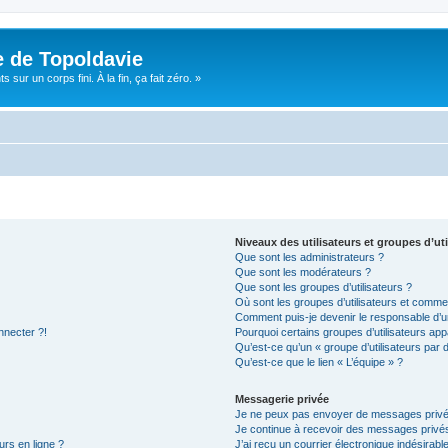
e de Topoldavie
sur un corps fini. À la fin, ça fait zéro. »
Niveaux des utilisateurs et groupes d’uti
Que sont les administrateurs ?
Que sont les modérateurs ?
Que sont les groupes d’utilisateurs ?
Où sont les groupes d’utilisateurs et commen
Comment puis-je devenir le responsable d’un
nnecter ?!
Pourquoi certains groupes d’utilisateurs app
Qu’est-ce qu’un « groupe d’utilisateurs par 
Qu’est-ce que le lien « L’équipe » ?
Messagerie privée
Je ne peux pas envoyer de messages privé
Je continue à recevoir des messages privés 
urs en ligne ?
J’ai reçu un courrier électronique indésirabl