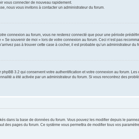
voir vous connecter de nouveau rapidement.
sse, nous vous invitons à contacter un administrateur du forum.
otre connexion au forum, vous ne resterez connecté que pour une période prédéfinie
se « Se souvenir de moi » lors de votre connexion au forum. Ceci n’est pas recomm
’arrivez pas à trouver cette case à cocher, il est probable qu’un administrateur du fo
 phpBB 3.2 qui conservent votre authentification et votre connexion au forum. Les 
tionnalité a été activée par un administrateur du forum. Si vous rencontrez des pro
ockés dans la base de données du forum. Vous pouvez les modifier depuis le panneau 
haut des pages du forum. Ce système vous permettra de modifier tous vos paramètre