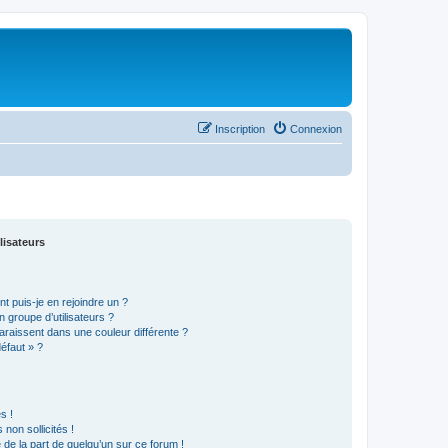
Inscription
Connexion
lisateurs
t puis-je en rejoindre un ?
 groupe d’utilisateurs ?
araissent dans une couleur différente ?
défaut » ?
s !
non sollicités !
e de la part de quelqu’un sur ce forum !