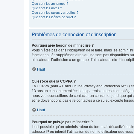
Que sont les annonces ?
Que sont les notes ?
Que sont les sujets verrouillés ?
Que sont les icônes de sujet ?
Problèmes de connexion et d’inscription
Pourquoi ai-je besoin de m’inscrire ?
Vous n’êtes pas dans l’obligation de le faire, mais les adminis
fonctionnalités supplémentaires qui ne sont pas disponibles aux 
utilisateurs, l’adhésion à un groupe d’utilisateurs, etc. L’insc
Haut
Qu’est-ce que la COPPA ?
La COPPA (pour « Child Online Privacy and Protection Act ») es
13 ans un consentement écrit des parents ou des tuteurs légaux
nous vous conseillons de contacter un conseiller juridique qui
et ne doivent donc pas être contactés à ce sujet, excepté lorsq
Haut
Pourquoi ne puis-je pas m’inscrire ?
Il est possible qu’un administrateur du forum ait désactivé les 
adresse IP ou interdit l’utilisation du nom d’utilisateur que vou