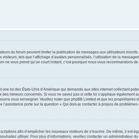
trateurs du forum peuvent limiter la publication de messages aux utilisateurs inscri
visiteurs, tels que l’affichage d’avatars personnalisés, l’utilisation de la messager
ription ne vous prend qu’un court instant, c’est pourquoi nous vous recommandons de l
t une loi des États-Unis d’Amérique qui demande aux sites internet collectant pot
 des mineurs concernés. Si vous ne savez pas si cette loi s’applique également au
 pourra vous renseigner. Veuillez noter que phpBB Limited et que les propriétaires
ue l’assistance porte sur la question « Qui dois-je contacter à propos de problèmes 
inscriptions afin d’empêcher les nouveaux visiteurs de s’inscrire. De même, il est é
s souhaitez utiliser. Pour plus d’informations, veuillez contacter un administrateur du