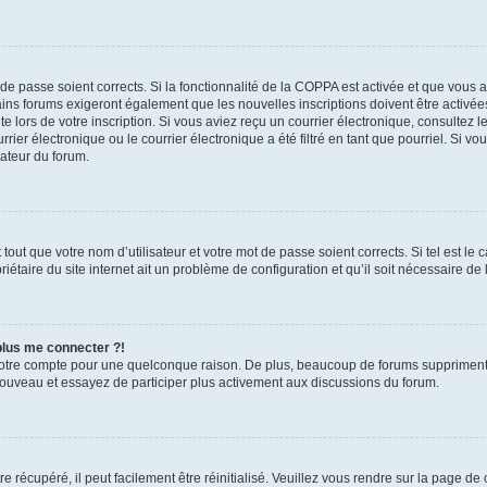
t de passe soient corrects. Si la fonctionnalité de la COPPA est activée et que vous 
ains forums exigeront également que les nouvelles inscriptions doivent être activée
te lors de votre inscription. Si vous aviez reçu un courrier électronique, consultez l
r électronique ou le courrier électronique a été filtré en tant que pourriel. Si vo
rateur du forum.
out que votre nom d’utilisateur et votre mot de passe soient corrects. Si tel est le
iétaire du site internet ait un problème de configuration et qu’il soit nécessaire de l
 plus me connecter ?!
votre compte pour une quelconque raison. De plus, beaucoup de forums suppriment pér
 nouveau et essayez de participer plus activement aux discussions du forum.
 récupéré, il peut facilement être réinitialisé. Veuillez vous rendre sur la page de