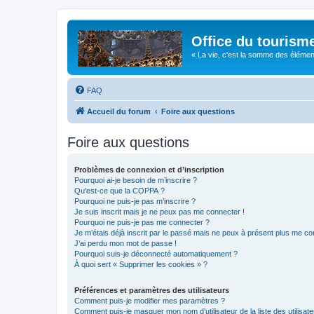
Office du tourism
« La vie, c'est la somme des éléments 
FAQ
Accueil du forum
Foire aux questions
Foire aux questions
Problèmes de connexion et d’inscription
Pourquoi ai-je besoin de m’inscrire ?
Qu’est-ce que la COPPA ?
Pourquoi ne puis-je pas m’inscrire ?
Je suis inscrit mais je ne peux pas me connecter !
Pourquoi ne puis-je pas me connecter ?
Je m’étais déjà inscrit par le passé mais ne peux à présent plus me co
J’ai perdu mon mot de passe !
Pourquoi suis-je déconnecté automatiquement ?
À quoi sert « Supprimer les cookies » ?
Préférences et paramètres des utilisateurs
Comment puis-je modifier mes paramètres ?
Comment puis-je masquer mon nom d’utilisateur de la liste des utilisate