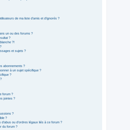
lisateurs de ma liste d’amis et d’ignorés ?
ans un ou des forums ?
sultat ?
blanche ?!
?
ssages et sujets ?
t les abonnements ?
onner à un sujet spécifique ?
ifique ?
 ?
ce forum ?
s jointes ?
cussions ?
ible ?
 d’abus ou d’ordres légaux liés à ce forum ?
r du forum ?