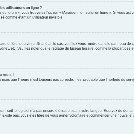
s utilisateurs en ligne ?
s du forum », vous trouverez l’option « Masquer mon statut en ligne ». Si vous activ
é comme étant un utilisateur invisible.
aire différent du vôtre. Si tel était le cas, veuillez vous rendre dans le panneau de co
ey, etc. Veuillez noter que le réglage du fuseau horaire, comme la plupart des autr
orrecte !
 mais que l’heure n’est toujours pas correcte, il est probable que l’horloge du serve
orum, soit le logiciel n’a pas encore été traduit dans votre langue. Essayez de deman
 n’existe pas, vous êtes libre de vous porter volontaire et commencer une nouvelle t