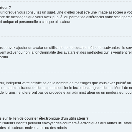
ateur ?
ur lorsque vous consultez un sujet. Une d’elles peut être une image associée à vo
mbre de messages que vous avez publié, ou permet de différencier votre statut parti
 unique et personnelle à chaque utilisateur.
ous pouvez ajouter un avatar en utilisant une des quatre méthodes suivantes : le serv
ent activer ou non la fonctionnalité des avatars et des méthodes qu’ils veuillent ren
forum.
ur, indiquent votre activité selon le nombre de messages que vous avez publié ou id
eul un administrateur du forum peut modifier le texte des rangs du forum. Merci de 
de forums ne toléreront pas ce procédé et un administrateur ou un modérateur pou
ur le lien de courrier électronique d’un utilisateur ?
s utilisateurs inscrits peuvent envoyer des courriers électroniques aux autres utili
es utilisateurs malveillants ou des robots.