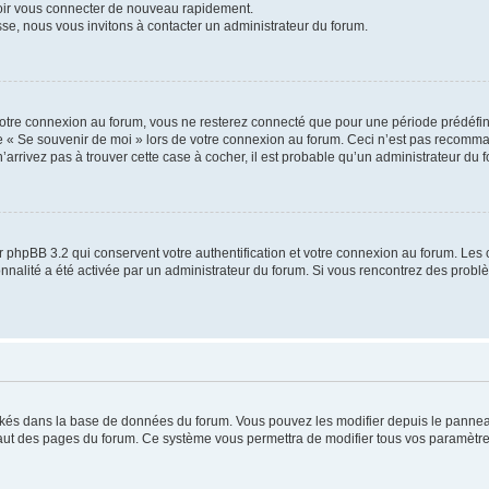
voir vous connecter de nouveau rapidement.
sse, nous vous invitons à contacter un administrateur du forum.
otre connexion au forum, vous ne resterez connecté que pour une période prédéfinie
se « Se souvenir de moi » lors de votre connexion au forum. Ceci n’est pas recomm
’arrivez pas à trouver cette case à cocher, il est probable qu’un administrateur du fo
 phpBB 3.2 qui conservent votre authentification et votre connexion au forum. Les 
tionnalité a été activée par un administrateur du forum. Si vous rencontrez des pro
ockés dans la base de données du forum. Vous pouvez les modifier depuis le panneau 
haut des pages du forum. Ce système vous permettra de modifier tous vos paramètre