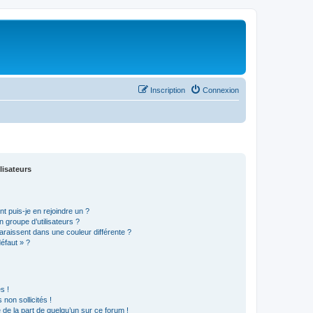
Inscription
Connexion
lisateurs
t puis-je en rejoindre un ?
 groupe d’utilisateurs ?
araissent dans une couleur différente ?
défaut » ?
s !
non sollicités !
e de la part de quelqu’un sur ce forum !