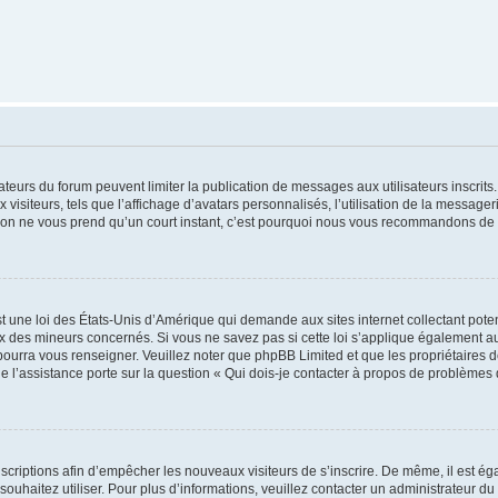
trateurs du forum peuvent limiter la publication de messages aux utilisateurs inscri
visiteurs, tels que l’affichage d’avatars personnalisés, l’utilisation de la messager
ription ne vous prend qu’un court instant, c’est pourquoi nous vous recommandons de l
t une loi des États-Unis d’Amérique qui demande aux sites internet collectant pot
 des mineurs concernés. Si vous ne savez pas si cette loi s’applique également au
 pourra vous renseigner. Veuillez noter que phpBB Limited et que les propriétaires
ue l’assistance porte sur la question « Qui dois-je contacter à propos de problèmes 
inscriptions afin d’empêcher les nouveaux visiteurs de s’inscrire. De même, il est é
s souhaitez utiliser. Pour plus d’informations, veuillez contacter un administrateur du