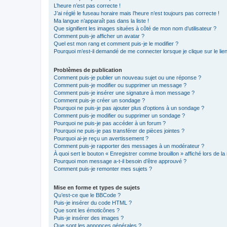
L’heure n’est pas correcte !
J’ai réglé le fuseau horaire mais l’heure n’est toujours pas correcte !
Ma langue n’apparaît pas dans la liste !
Que signifient les images situées à côté de mon nom d’utilisateur ?
Comment puis-je afficher un avatar ?
Quel est mon rang et comment puis-je le modifier ?
Pourquoi m’est-il demandé de me connecter lorsque je clique sur le lien 
Problèmes de publication
Comment puis-je publier un nouveau sujet ou une réponse ?
Comment puis-je modifier ou supprimer un message ?
Comment puis-je insérer une signature à mon message ?
Comment puis-je créer un sondage ?
Pourquoi ne puis-je pas ajouter plus d’options à un sondage ?
Comment puis-je modifier ou supprimer un sondage ?
Pourquoi ne puis-je pas accéder à un forum ?
Pourquoi ne puis-je pas transférer de pièces jointes ?
Pourquoi ai-je reçu un avertissement ?
Comment puis-je rapporter des messages à un modérateur ?
À quoi sert le bouton « Enregistrer comme brouillon » affiché lors de la 
Pourquoi mon message a-t-il besoin d’être approuvé ?
Comment puis-je remonter mes sujets ?
Mise en forme et types de sujets
Qu’est-ce que le BBCode ?
Puis-je insérer du code HTML ?
Que sont les émoticônes ?
Puis-je insérer des images ?
Que sont les annonces générales ?