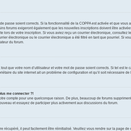
t de passe soient corrects. Si la fonctionnalité de la COPPA est activée et que vous 
ains forums exigeront également que les nouvelles inscriptions doivent être activée
te lors de votre inscription. Si vous aviez reçu un courrier électronique, consultez l
r électronique ou le courrier électronique a été filtré en tant que pourriel. Si vo
rateur du forum.
out que votre nom d’utilisateur et votre mot de passe soient corrects. Si tel est le
iétaire du site internet ait un problème de configuration et qu’il soit nécessaire de l
 plus me connecter ?!
votre compte pour une quelconque raison. De plus, beaucoup de forums suppriment pér
 nouveau et essayez de participer plus activement aux discussions du forum.
 récupéré, il peut facilement être réinitialisé. Veuillez vous rendre sur la page de