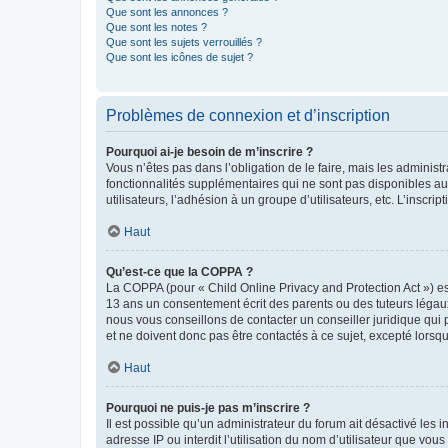
Que sont les annonces ?
Que sont les notes ?
Que sont les sujets verrouillés ?
Que sont les icônes de sujet ?
Problèmes de connexion et d’inscription
Pourquoi ai-je besoin de m’inscrire ?
Vous n’êtes pas dans l’obligation de le faire, mais les adminis
fonctionnalités supplémentaires qui ne sont pas disponibles aux 
utilisateurs, l’adhésion à un groupe d’utilisateurs, etc. L’insc
Haut
Qu’est-ce que la COPPA ?
La COPPA (pour « Child Online Privacy and Protection Act ») es
13 ans un consentement écrit des parents ou des tuteurs légaux
nous vous conseillons de contacter un conseiller juridique qui
et ne doivent donc pas être contactés à ce sujet, excepté lorsq
Haut
Pourquoi ne puis-je pas m’inscrire ?
Il est possible qu’un administrateur du forum ait désactivé les 
adresse IP ou interdit l’utilisation du nom d’utilisateur que vou