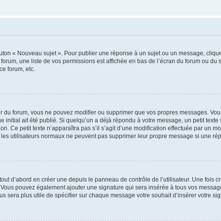
outon « Nouveau sujet ». Pour publier une réponse à un sujet ou un message, cliqu
 forum, une liste de vos permissions est affichée en bas de l’écran du forum ou du
ce forum, etc.
r du forum, vous ne pouvez modifier ou supprimer que vos propres messages. Vou
 initial ait été publié. Si quelqu’un a déjà répondu à votre message, un petit text
ion. Ce petit texte n’apparaîtra pas s’il s’agit d’une modification effectuée par un 
ue les utilisateurs normaux ne peuvent pas supprimer leur propre message si une ré
ut d’abord en créer une depuis le panneau de contrôle de l’utilisateur. Une fois c
ure. Vous pouvez également ajouter une signature qui sera insérée à tous vos mess
 vous sera plus utile de spécifier sur chaque message votre souhait d’insérer votre si