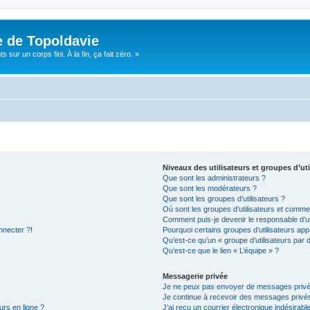
e de Topoldavie
sur un corps fini. À la fin, ça fait zéro. »
Niveaux des utilisateurs et groupes d’uti
Que sont les administrateurs ?
Que sont les modérateurs ?
Que sont les groupes d’utilisateurs ?
Où sont les groupes d’utilisateurs et commen
Comment puis-je devenir le responsable d’un
nnecter ?!
Pourquoi certains groupes d’utilisateurs app
Qu’est-ce qu’un « groupe d’utilisateurs par 
Qu’est-ce que le lien « L’équipe » ?
Messagerie privée
Je ne peux pas envoyer de messages privé
Je continue à recevoir des messages privés 
urs en ligne ?
J’ai reçu un courrier électronique indésirabl