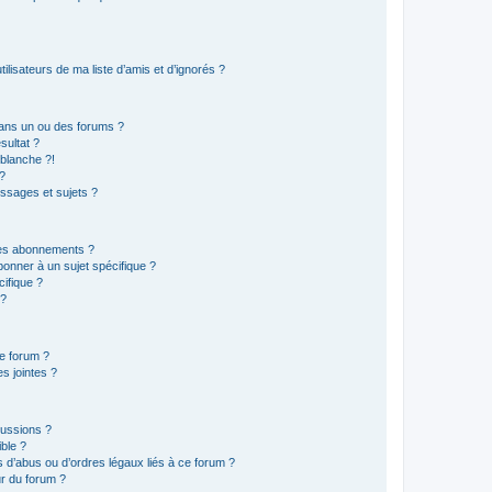
lisateurs de ma liste d’amis et d’ignorés ?
ans un ou des forums ?
sultat ?
blanche ?!
?
ssages et sujets ?
t les abonnements ?
onner à un sujet spécifique ?
ifique ?
 ?
ce forum ?
s jointes ?
cussions ?
ible ?
 d’abus ou d’ordres légaux liés à ce forum ?
r du forum ?