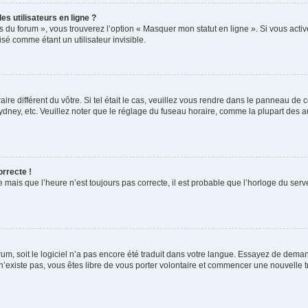
s utilisateurs en ligne ?
s du forum », vous trouverez l’option « Masquer mon statut en ligne ». Si vous activ
é comme étant un utilisateur invisible.
aire différent du vôtre. Si tel était le cas, veuillez vous rendre dans le panneau de co
ey, etc. Veuillez noter que le réglage du fuseau horaire, comme la plupart des autr
orrecte !
 mais que l’heure n’est toujours pas correcte, il est probable que l’horloge du serve
orum, soit le logiciel n’a pas encore été traduit dans votre langue. Essayez de deman
 n’existe pas, vous êtes libre de vous porter volontaire et commencer une nouvelle t