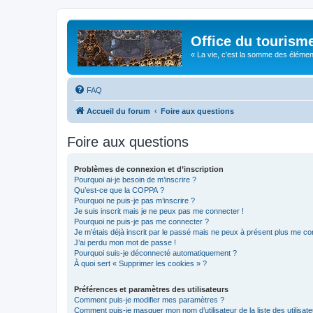
Office du tourism
« La vie, c'est la somme des éléments 
FAQ
Accueil du forum
Foire aux questions
Foire aux questions
Problèmes de connexion et d’inscription
Pourquoi ai-je besoin de m’inscrire ?
Qu’est-ce que la COPPA ?
Pourquoi ne puis-je pas m’inscrire ?
Je suis inscrit mais je ne peux pas me connecter !
Pourquoi ne puis-je pas me connecter ?
Je m’étais déjà inscrit par le passé mais ne peux à présent plus me co
J’ai perdu mon mot de passe !
Pourquoi suis-je déconnecté automatiquement ?
À quoi sert « Supprimer les cookies » ?
Préférences et paramètres des utilisateurs
Comment puis-je modifier mes paramètres ?
Comment puis-je masquer mon nom d’utilisateur de la liste des utilisate