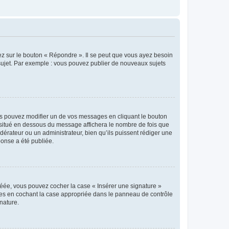
ez sur le bouton « Répondre ». Il se peut que vous ayez besoin
 sujet. Par exemple : vous pouvez publier de nouveaux sujets
s pouvez modifier un de vos messages en cliquant le bouton
e situé en dessous du message affichera le nombre de fois que
modérateur ou un administrateur, bien qu’ils puissent rédiger une
ponse a été publiée.
réée, vous pouvez cocher la case « Insérer une signature »
ages en cochant la case appropriée dans le panneau de contrôle
gnature.