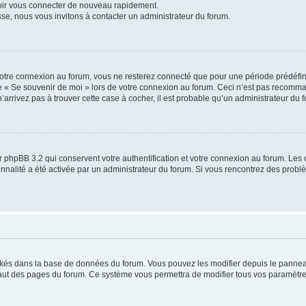
voir vous connecter de nouveau rapidement.
sse, nous vous invitons à contacter un administrateur du forum.
otre connexion au forum, vous ne resterez connecté que pour une période prédéfinie
se « Se souvenir de moi » lors de votre connexion au forum. Ceci n’est pas recomm
’arrivez pas à trouver cette case à cocher, il est probable qu’un administrateur du fo
 phpBB 3.2 qui conservent votre authentification et votre connexion au forum. Les 
tionnalité a été activée par un administrateur du forum. Si vous rencontrez des pro
ockés dans la base de données du forum. Vous pouvez les modifier depuis le panneau 
haut des pages du forum. Ce système vous permettra de modifier tous vos paramètre