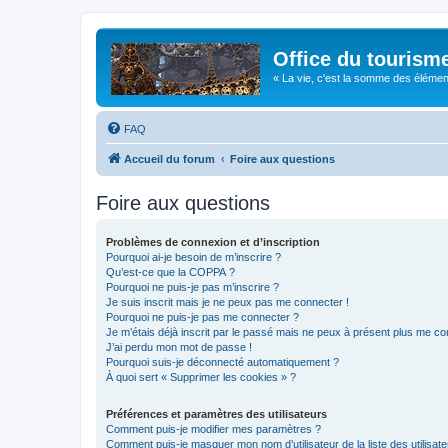
Office du tourism
« La vie, c'est la somme des éléments 
FAQ
Accueil du forum
Foire aux questions
Foire aux questions
Problèmes de connexion et d’inscription
Pourquoi ai-je besoin de m’inscrire ?
Qu’est-ce que la COPPA ?
Pourquoi ne puis-je pas m’inscrire ?
Je suis inscrit mais je ne peux pas me connecter !
Pourquoi ne puis-je pas me connecter ?
Je m’étais déjà inscrit par le passé mais ne peux à présent plus me co
J’ai perdu mon mot de passe !
Pourquoi suis-je déconnecté automatiquement ?
À quoi sert « Supprimer les cookies » ?
Préférences et paramètres des utilisateurs
Comment puis-je modifier mes paramètres ?
Comment puis-je masquer mon nom d’utilisateur de la liste des utilisate