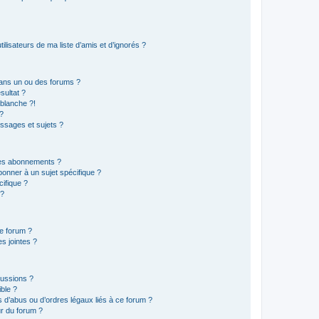
lisateurs de ma liste d’amis et d’ignorés ?
ans un ou des forums ?
sultat ?
blanche ?!
?
ssages et sujets ?
t les abonnements ?
onner à un sujet spécifique ?
ifique ?
 ?
ce forum ?
s jointes ?
cussions ?
ible ?
 d’abus ou d’ordres légaux liés à ce forum ?
r du forum ?