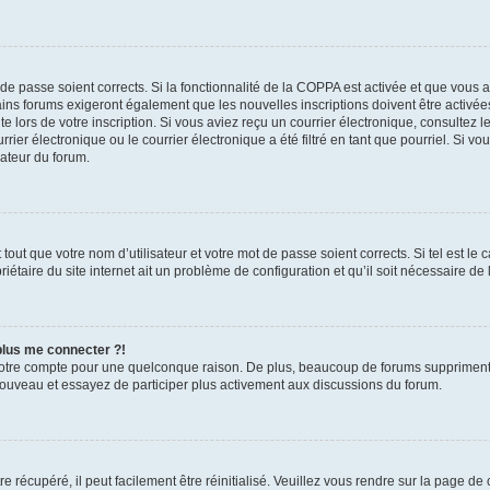
t de passe soient corrects. Si la fonctionnalité de la COPPA est activée et que vous 
ains forums exigeront également que les nouvelles inscriptions doivent être activée
te lors de votre inscription. Si vous aviez reçu un courrier électronique, consultez l
r électronique ou le courrier électronique a été filtré en tant que pourriel. Si vo
rateur du forum.
out que votre nom d’utilisateur et votre mot de passe soient corrects. Si tel est le
iétaire du site internet ait un problème de configuration et qu’il soit nécessaire de l
 plus me connecter ?!
votre compte pour une quelconque raison. De plus, beaucoup de forums suppriment pér
 nouveau et essayez de participer plus activement aux discussions du forum.
 récupéré, il peut facilement être réinitialisé. Veuillez vous rendre sur la page de