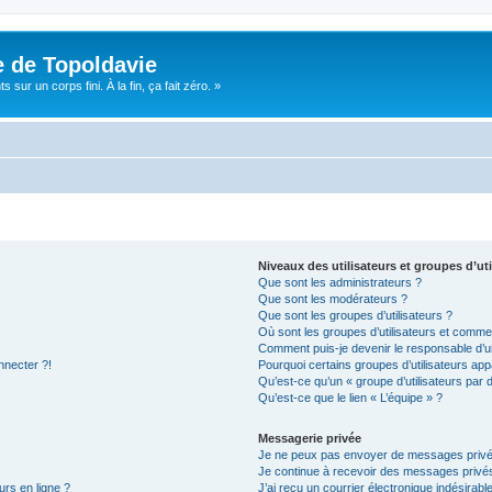
e de Topoldavie
sur un corps fini. À la fin, ça fait zéro. »
Niveaux des utilisateurs et groupes d’uti
Que sont les administrateurs ?
Que sont les modérateurs ?
Que sont les groupes d’utilisateurs ?
Où sont les groupes d’utilisateurs et commen
Comment puis-je devenir le responsable d’un
nnecter ?!
Pourquoi certains groupes d’utilisateurs app
Qu’est-ce qu’un « groupe d’utilisateurs par 
Qu’est-ce que le lien « L’équipe » ?
Messagerie privée
Je ne peux pas envoyer de messages privé
Je continue à recevoir des messages privés 
urs en ligne ?
J’ai reçu un courrier électronique indésirabl