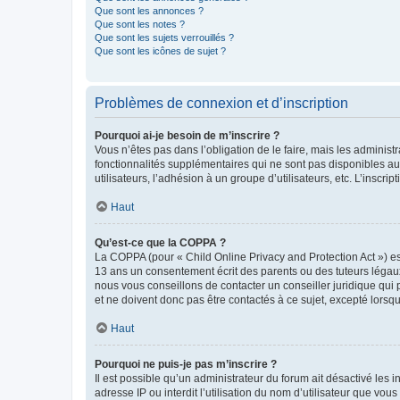
Que sont les annonces ?
Que sont les notes ?
Que sont les sujets verrouillés ?
Que sont les icônes de sujet ?
Problèmes de connexion et d’inscription
Pourquoi ai-je besoin de m’inscrire ?
Vous n’êtes pas dans l’obligation de le faire, mais les adminis
fonctionnalités supplémentaires qui ne sont pas disponibles aux 
utilisateurs, l’adhésion à un groupe d’utilisateurs, etc. L’insc
Haut
Qu’est-ce que la COPPA ?
La COPPA (pour « Child Online Privacy and Protection Act ») es
13 ans un consentement écrit des parents ou des tuteurs légaux
nous vous conseillons de contacter un conseiller juridique qui
et ne doivent donc pas être contactés à ce sujet, excepté lorsq
Haut
Pourquoi ne puis-je pas m’inscrire ?
Il est possible qu’un administrateur du forum ait désactivé les 
adresse IP ou interdit l’utilisation du nom d’utilisateur que vou