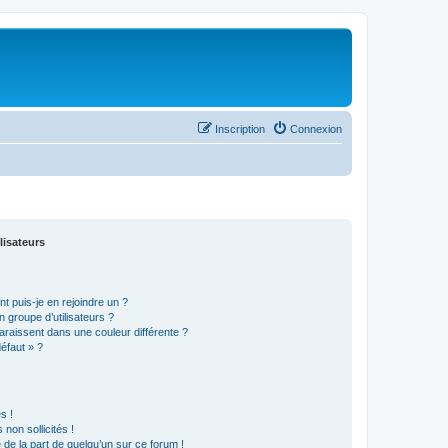
Inscription
Connexion
lisateurs
t puis-je en rejoindre un ?
 groupe d’utilisateurs ?
araissent dans une couleur différente ?
défaut » ?
s !
non sollicités !
e de la part de quelqu’un sur ce forum !