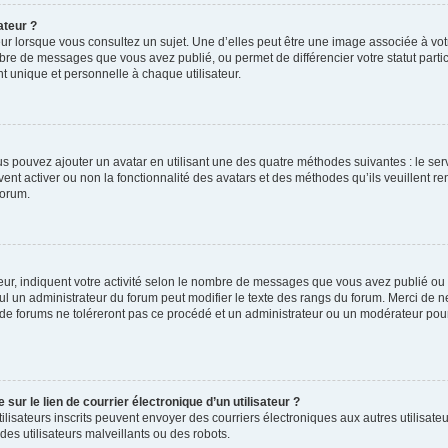
ateur ?
ur lorsque vous consultez un sujet. Une d’elles peut être une image associée à vo
mbre de messages que vous avez publié, ou permet de différencier votre statut parti
 unique et personnelle à chaque utilisateur.
ous pouvez ajouter un avatar en utilisant une des quatre méthodes suivantes : le serv
ent activer ou non la fonctionnalité des avatars et des méthodes qu’ils veuillent ren
forum.
ur, indiquent votre activité selon le nombre de messages que vous avez publié ou id
eul un administrateur du forum peut modifier le texte des rangs du forum. Merci de 
de forums ne toléreront pas ce procédé et un administrateur ou un modérateur pou
ur le lien de courrier électronique d’un utilisateur ?
s utilisateurs inscrits peuvent envoyer des courriers électroniques aux autres utili
es utilisateurs malveillants ou des robots.