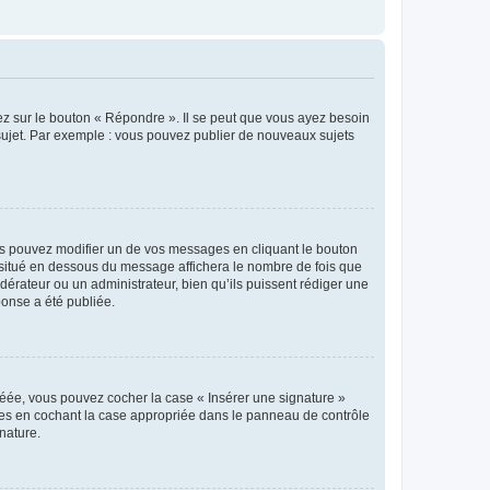
ez sur le bouton « Répondre ». Il se peut que vous ayez besoin
 sujet. Par exemple : vous pouvez publier de nouveaux sujets
s pouvez modifier un de vos messages en cliquant le bouton
e situé en dessous du message affichera le nombre de fois que
modérateur ou un administrateur, bien qu’ils puissent rédiger une
ponse a été publiée.
réée, vous pouvez cocher la case « Insérer une signature »
ages en cochant la case appropriée dans le panneau de contrôle
gnature.