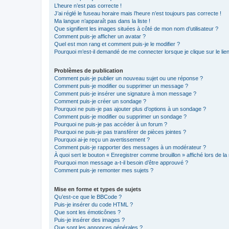
L’heure n’est pas correcte !
J’ai réglé le fuseau horaire mais l’heure n’est toujours pas correcte !
Ma langue n’apparaît pas dans la liste !
Que signifient les images situées à côté de mon nom d’utilisateur ?
Comment puis-je afficher un avatar ?
Quel est mon rang et comment puis-je le modifier ?
Pourquoi m’est-il demandé de me connecter lorsque je clique sur le lien 
Problèmes de publication
Comment puis-je publier un nouveau sujet ou une réponse ?
Comment puis-je modifier ou supprimer un message ?
Comment puis-je insérer une signature à mon message ?
Comment puis-je créer un sondage ?
Pourquoi ne puis-je pas ajouter plus d’options à un sondage ?
Comment puis-je modifier ou supprimer un sondage ?
Pourquoi ne puis-je pas accéder à un forum ?
Pourquoi ne puis-je pas transférer de pièces jointes ?
Pourquoi ai-je reçu un avertissement ?
Comment puis-je rapporter des messages à un modérateur ?
À quoi sert le bouton « Enregistrer comme brouillon » affiché lors de la 
Pourquoi mon message a-t-il besoin d’être approuvé ?
Comment puis-je remonter mes sujets ?
Mise en forme et types de sujets
Qu’est-ce que le BBCode ?
Puis-je insérer du code HTML ?
Que sont les émoticônes ?
Puis-je insérer des images ?
Que sont les annonces générales ?