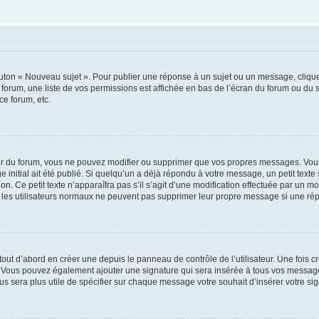
outon « Nouveau sujet ». Pour publier une réponse à un sujet ou un message, cliqu
 forum, une liste de vos permissions est affichée en bas de l’écran du forum ou du
ce forum, etc.
r du forum, vous ne pouvez modifier ou supprimer que vos propres messages. Vou
 initial ait été publié. Si quelqu’un a déjà répondu à votre message, un petit text
ion. Ce petit texte n’apparaîtra pas s’il s’agit d’une modification effectuée par un 
ue les utilisateurs normaux ne peuvent pas supprimer leur propre message si une ré
ut d’abord en créer une depuis le panneau de contrôle de l’utilisateur. Une fois c
ure. Vous pouvez également ajouter une signature qui sera insérée à tous vos mess
 vous sera plus utile de spécifier sur chaque message votre souhait d’insérer votre si