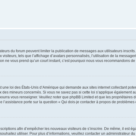
trateurs du forum peuvent limiter la publication de messages aux utilisateurs inscri
visiteurs, tels que l’affichage d’avatars personnalisés, l’utilisation de la messager
ription ne vous prend qu’un court instant, c’est pourquoi nous vous recommandons de l
t une loi des États-Unis d’Amérique qui demande aux sites internet collectant pot
 des mineurs concernés. Si vous ne savez pas si cette loi s’applique également au
 pourra vous renseigner. Veuillez noter que phpBB Limited et que les propriétaires
ue l’assistance porte sur la question « Qui dois-je contacter à propos de problèmes 
inscriptions afin d’empêcher les nouveaux visiteurs de s’inscrire. De même, il est é
s souhaitez utiliser. Pour plus d’informations, veuillez contacter un administrateur du