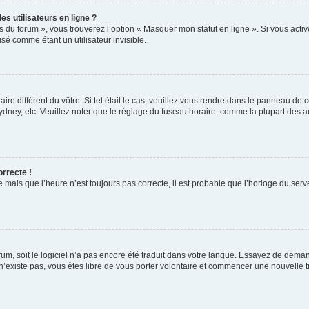
s utilisateurs en ligne ?
s du forum », vous trouverez l’option « Masquer mon statut en ligne ». Si vous activ
é comme étant un utilisateur invisible.
aire différent du vôtre. Si tel était le cas, veuillez vous rendre dans le panneau de co
ey, etc. Veuillez noter que le réglage du fuseau horaire, comme la plupart des autr
orrecte !
 mais que l’heure n’est toujours pas correcte, il est probable que l’horloge du serve
orum, soit le logiciel n’a pas encore été traduit dans votre langue. Essayez de deman
 n’existe pas, vous êtes libre de vous porter volontaire et commencer une nouvelle t