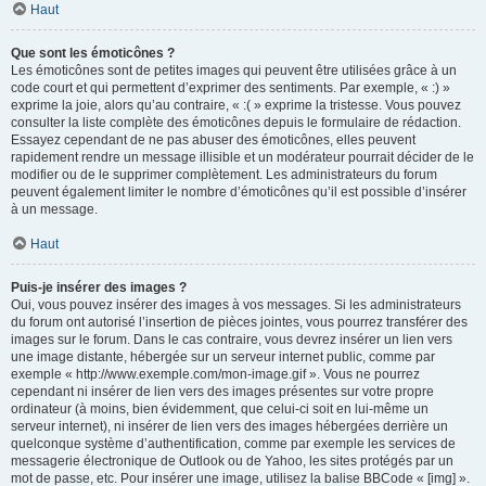
Haut
Que sont les émoticônes ?
Les émoticônes sont de petites images qui peuvent être utilisées grâce à un
code court et qui permettent d’exprimer des sentiments. Par exemple, « :) »
exprime la joie, alors qu’au contraire, « :( » exprime la tristesse. Vous pouvez
consulter la liste complète des émoticônes depuis le formulaire de rédaction.
Essayez cependant de ne pas abuser des émoticônes, elles peuvent
rapidement rendre un message illisible et un modérateur pourrait décider de le
modifier ou de le supprimer complètement. Les administrateurs du forum
peuvent également limiter le nombre d’émoticônes qu’il est possible d’insérer
à un message.
Haut
Puis-je insérer des images ?
Oui, vous pouvez insérer des images à vos messages. Si les administrateurs
du forum ont autorisé l’insertion de pièces jointes, vous pourrez transférer des
images sur le forum. Dans le cas contraire, vous devrez insérer un lien vers
une image distante, hébergée sur un serveur internet public, comme par
exemple « http://www.exemple.com/mon-image.gif ». Vous ne pourrez
cependant ni insérer de lien vers des images présentes sur votre propre
ordinateur (à moins, bien évidemment, que celui-ci soit en lui-même un
serveur internet), ni insérer de lien vers des images hébergées derrière un
quelconque système d’authentification, comme par exemple les services de
messagerie électronique de Outlook ou de Yahoo, les sites protégés par un
mot de passe, etc. Pour insérer une image, utilisez la balise BBCode « [img] ».