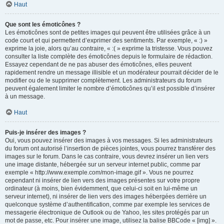
Haut
Que sont les émoticônes ?
Les émoticônes sont de petites images qui peuvent être utilisées grâce à un
code court et qui permettent d’exprimer des sentiments. Par exemple, « :) »
exprime la joie, alors qu’au contraire, « :( » exprime la tristesse. Vous pouvez
consulter la liste complète des émoticônes depuis le formulaire de rédaction.
Essayez cependant de ne pas abuser des émoticônes, elles peuvent
rapidement rendre un message illisible et un modérateur pourrait décider de le
modifier ou de le supprimer complètement. Les administrateurs du forum
peuvent également limiter le nombre d’émoticônes qu’il est possible d’insérer
à un message.
Haut
Puis-je insérer des images ?
Oui, vous pouvez insérer des images à vos messages. Si les administrateurs
du forum ont autorisé l’insertion de pièces jointes, vous pourrez transférer des
images sur le forum. Dans le cas contraire, vous devrez insérer un lien vers
une image distante, hébergée sur un serveur internet public, comme par
exemple « http://www.exemple.com/mon-image.gif ». Vous ne pourrez
cependant ni insérer de lien vers des images présentes sur votre propre
ordinateur (à moins, bien évidemment, que celui-ci soit en lui-même un
serveur internet), ni insérer de lien vers des images hébergées derrière un
quelconque système d’authentification, comme par exemple les services de
messagerie électronique de Outlook ou de Yahoo, les sites protégés par un
mot de passe, etc. Pour insérer une image, utilisez la balise BBCode « [img] ».