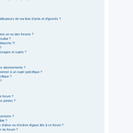
lisateurs de ma liste d’amis et d’ignorés ?
ans un ou des forums ?
sultat ?
blanche ?!
?
ssages et sujets ?
t les abonnements ?
onner à un sujet spécifique ?
ifique ?
 ?
ce forum ?
s jointes ?
cussions ?
ible ?
 d’abus ou d’ordres légaux liés à ce forum ?
r du forum ?