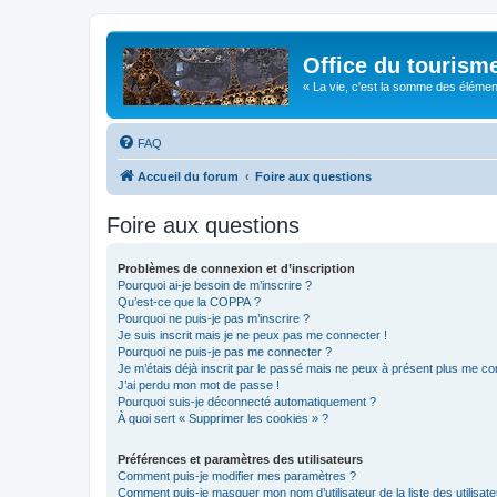
Office du tourism
« La vie, c'est la somme des éléments 
FAQ
Accueil du forum
Foire aux questions
Foire aux questions
Problèmes de connexion et d’inscription
Pourquoi ai-je besoin de m’inscrire ?
Qu’est-ce que la COPPA ?
Pourquoi ne puis-je pas m’inscrire ?
Je suis inscrit mais je ne peux pas me connecter !
Pourquoi ne puis-je pas me connecter ?
Je m’étais déjà inscrit par le passé mais ne peux à présent plus me co
J’ai perdu mon mot de passe !
Pourquoi suis-je déconnecté automatiquement ?
À quoi sert « Supprimer les cookies » ?
Préférences et paramètres des utilisateurs
Comment puis-je modifier mes paramètres ?
Comment puis-je masquer mon nom d’utilisateur de la liste des utilisate