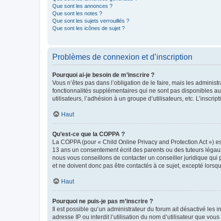
Que sont les annonces ?
Que sont les notes ?
Que sont les sujets verrouillés ?
Que sont les icônes de sujet ?
Problèmes de connexion et d’inscription
Pourquoi ai-je besoin de m’inscrire ?
Vous n’êtes pas dans l’obligation de le faire, mais les adminis
fonctionnalités supplémentaires qui ne sont pas disponibles aux 
utilisateurs, l’adhésion à un groupe d’utilisateurs, etc. L’insc
Haut
Qu’est-ce que la COPPA ?
La COPPA (pour « Child Online Privacy and Protection Act ») es
13 ans un consentement écrit des parents ou des tuteurs légaux
nous vous conseillons de contacter un conseiller juridique qui
et ne doivent donc pas être contactés à ce sujet, excepté lorsq
Haut
Pourquoi ne puis-je pas m’inscrire ?
Il est possible qu’un administrateur du forum ait désactivé les 
adresse IP ou interdit l’utilisation du nom d’utilisateur que vou