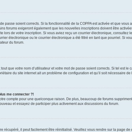
t de passe soient corrects. Si la fonctionnalité de la COPPA est activée et que vous 
ains forums exigeront également que les nouvelles inscriptions doivent être activée
te lors de votre inscription. Si vous aviez reçu un courrier électronique, consultez l
r électronique ou le courrier électronique a été filtré en tant que pourriel. Si vo
rateur du forum.
out que votre nom d’utilisateur et votre mot de passe soient corrects. Si tel est le
iétaire du site internet ait un problème de configuration et qu’il soit nécessaire de l
 plus me connecter ?!
votre compte pour une quelconque raison. De plus, beaucoup de forums suppriment pér
 nouveau et essayez de participer plus activement aux discussions du forum.
 récupéré, il peut facilement être réinitialisé. Veuillez vous rendre sur la page de