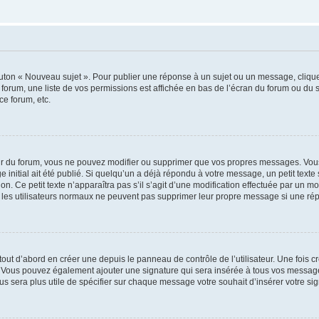
outon « Nouveau sujet ». Pour publier une réponse à un sujet ou un message, cliqu
 forum, une liste de vos permissions est affichée en bas de l’écran du forum ou du
ce forum, etc.
r du forum, vous ne pouvez modifier ou supprimer que vos propres messages. Vou
 initial ait été publié. Si quelqu’un a déjà répondu à votre message, un petit text
ion. Ce petit texte n’apparaîtra pas s’il s’agit d’une modification effectuée par un 
ue les utilisateurs normaux ne peuvent pas supprimer leur propre message si une ré
ut d’abord en créer une depuis le panneau de contrôle de l’utilisateur. Une fois c
ure. Vous pouvez également ajouter une signature qui sera insérée à tous vos mess
 vous sera plus utile de spécifier sur chaque message votre souhait d’insérer votre si