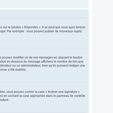
ez sur le bouton « Répondre ». Il se peut que vous ayez besoin
 sujet. Par exemple : vous pouvez publier de nouveaux sujets
s pouvez modifier un de vos messages en cliquant le bouton
e situé en dessous du message affichera le nombre de fois que
modérateur ou un administrateur, bien qu’ils puissent rédiger une
ponse a été publiée.
réée, vous pouvez cocher la case « Insérer une signature »
ages en cochant la case appropriée dans le panneau de contrôle
gnature.