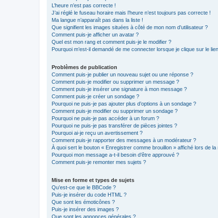
L’heure n’est pas correcte !
J’ai réglé le fuseau horaire mais l’heure n’est toujours pas correcte !
Ma langue n’apparaît pas dans la liste !
Que signifient les images situées à côté de mon nom d’utilisateur ?
Comment puis-je afficher un avatar ?
Quel est mon rang et comment puis-je le modifier ?
Pourquoi m’est-il demandé de me connecter lorsque je clique sur le lien 
Problèmes de publication
Comment puis-je publier un nouveau sujet ou une réponse ?
Comment puis-je modifier ou supprimer un message ?
Comment puis-je insérer une signature à mon message ?
Comment puis-je créer un sondage ?
Pourquoi ne puis-je pas ajouter plus d’options à un sondage ?
Comment puis-je modifier ou supprimer un sondage ?
Pourquoi ne puis-je pas accéder à un forum ?
Pourquoi ne puis-je pas transférer de pièces jointes ?
Pourquoi ai-je reçu un avertissement ?
Comment puis-je rapporter des messages à un modérateur ?
À quoi sert le bouton « Enregistrer comme brouillon » affiché lors de la 
Pourquoi mon message a-t-il besoin d’être approuvé ?
Comment puis-je remonter mes sujets ?
Mise en forme et types de sujets
Qu’est-ce que le BBCode ?
Puis-je insérer du code HTML ?
Que sont les émoticônes ?
Puis-je insérer des images ?
Que sont les annonces générales ?