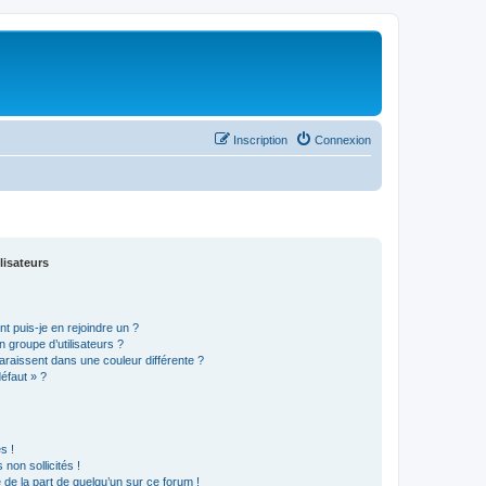
Inscription
Connexion
lisateurs
t puis-je en rejoindre un ?
 groupe d’utilisateurs ?
araissent dans une couleur différente ?
défaut » ?
s !
non sollicités !
e de la part de quelqu’un sur ce forum !