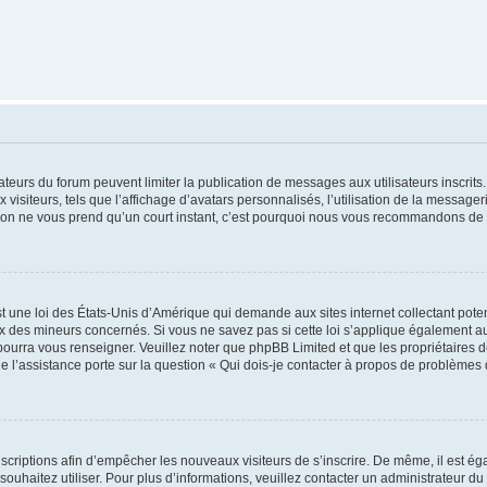
trateurs du forum peuvent limiter la publication de messages aux utilisateurs inscri
visiteurs, tels que l’affichage d’avatars personnalisés, l’utilisation de la messager
ription ne vous prend qu’un court instant, c’est pourquoi nous vous recommandons de l
t une loi des États-Unis d’Amérique qui demande aux sites internet collectant pot
 des mineurs concernés. Si vous ne savez pas si cette loi s’applique également au
 pourra vous renseigner. Veuillez noter que phpBB Limited et que les propriétaires
ue l’assistance porte sur la question « Qui dois-je contacter à propos de problèmes 
inscriptions afin d’empêcher les nouveaux visiteurs de s’inscrire. De même, il est é
s souhaitez utiliser. Pour plus d’informations, veuillez contacter un administrateur du