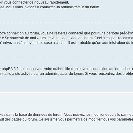
voir vous connecter de nouveau rapidement.
sse, nous vous invitons à contacter un administrateur du forum.
otre connexion au forum, vous ne resterez connecté que pour une période prédéfinie
se « Se souvenir de moi » lors de votre connexion au forum. Ceci n’est pas recomm
’arrivez pas à trouver cette case à cocher, il est probable qu’un administrateur du fo
 phpBB 3.2 qui conservent votre authentification et votre connexion au forum. Les 
tionnalité a été activée par un administrateur du forum. Si vous rencontrez des pro
ockés dans la base de données du forum. Vous pouvez les modifier depuis le panneau 
haut des pages du forum. Ce système vous permettra de modifier tous vos paramètre