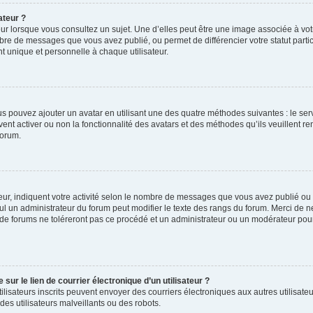
ateur ?
ur lorsque vous consultez un sujet. Une d’elles peut être une image associée à vo
mbre de messages que vous avez publié, ou permet de différencier votre statut parti
 unique et personnelle à chaque utilisateur.
ous pouvez ajouter un avatar en utilisant une des quatre méthodes suivantes : le serv
ent activer ou non la fonctionnalité des avatars et des méthodes qu’ils veuillent ren
forum.
ur, indiquent votre activité selon le nombre de messages que vous avez publié ou id
eul un administrateur du forum peut modifier le texte des rangs du forum. Merci de 
de forums ne toléreront pas ce procédé et un administrateur ou un modérateur pou
ur le lien de courrier électronique d’un utilisateur ?
s utilisateurs inscrits peuvent envoyer des courriers électroniques aux autres utili
es utilisateurs malveillants ou des robots.