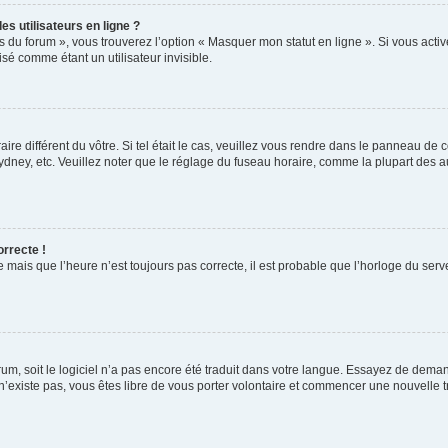
s utilisateurs en ligne ?
s du forum », vous trouverez l’option « Masquer mon statut en ligne ». Si vous activ
é comme étant un utilisateur invisible.
aire différent du vôtre. Si tel était le cas, veuillez vous rendre dans le panneau de co
ey, etc. Veuillez noter que le réglage du fuseau horaire, comme la plupart des autr
orrecte !
 mais que l’heure n’est toujours pas correcte, il est probable que l’horloge du serve
orum, soit le logiciel n’a pas encore été traduit dans votre langue. Essayez de deman
 n’existe pas, vous êtes libre de vous porter volontaire et commencer une nouvelle t