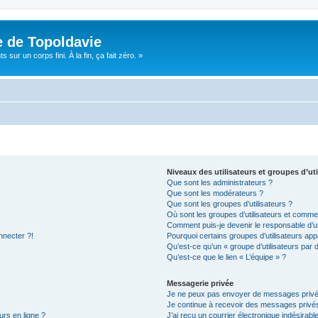
e de Topoldavie
sur un corps fini. À la fin, ça fait zéro. »
Niveaux des utilisateurs et groupes d’uti
Que sont les administrateurs ?
Que sont les modérateurs ?
Que sont les groupes d’utilisateurs ?
Où sont les groupes d’utilisateurs et commen
Comment puis-je devenir le responsable d’un
nnecter ?!
Pourquoi certains groupes d’utilisateurs app
Qu’est-ce qu’un « groupe d’utilisateurs par 
Qu’est-ce que le lien « L’équipe » ?
Messagerie privée
Je ne peux pas envoyer de messages privé
Je continue à recevoir des messages privés 
urs en ligne ?
J’ai reçu un courrier électronique indésirabl