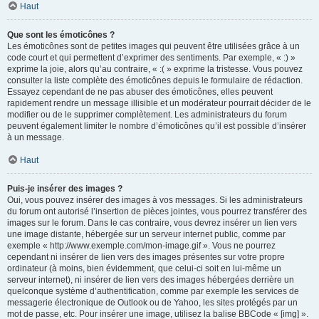
Haut
Que sont les émoticônes ?
Les émoticônes sont de petites images qui peuvent être utilisées grâce à un
code court et qui permettent d’exprimer des sentiments. Par exemple, « :) »
exprime la joie, alors qu’au contraire, « :( » exprime la tristesse. Vous pouvez
consulter la liste complète des émoticônes depuis le formulaire de rédaction.
Essayez cependant de ne pas abuser des émoticônes, elles peuvent
rapidement rendre un message illisible et un modérateur pourrait décider de le
modifier ou de le supprimer complètement. Les administrateurs du forum
peuvent également limiter le nombre d’émoticônes qu’il est possible d’insérer
à un message.
Haut
Puis-je insérer des images ?
Oui, vous pouvez insérer des images à vos messages. Si les administrateurs
du forum ont autorisé l’insertion de pièces jointes, vous pourrez transférer des
images sur le forum. Dans le cas contraire, vous devrez insérer un lien vers
une image distante, hébergée sur un serveur internet public, comme par
exemple « http://www.exemple.com/mon-image.gif ». Vous ne pourrez
cependant ni insérer de lien vers des images présentes sur votre propre
ordinateur (à moins, bien évidemment, que celui-ci soit en lui-même un
serveur internet), ni insérer de lien vers des images hébergées derrière un
quelconque système d’authentification, comme par exemple les services de
messagerie électronique de Outlook ou de Yahoo, les sites protégés par un
mot de passe, etc. Pour insérer une image, utilisez la balise BBCode « [img] ».