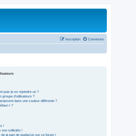
Inscription
Connexion
lisateurs
t puis-je en rejoindre un ?
 groupe d’utilisateurs ?
araissent dans une couleur différente ?
défaut » ?
s !
non sollicités !
e de la part de quelqu’un sur ce forum !