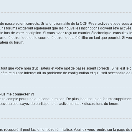
t de passe soient corrects. Si la fonctionnalité de la COPPA est activée et que vous 
ains forums exigeront également que les nouvelles inscriptions doivent être activée
te lors de votre inscription. Si vous aviez reçu un courrier électronique, consultez l
r électronique ou le courrier électronique a été filtré en tant que pourriel. Si vo
rateur du forum.
out que votre nom d’utilisateur et votre mot de passe soient corrects. Si tel est le
iétaire du site internet ait un problème de configuration et qu’il soit nécessaire de l
 plus me connecter ?!
votre compte pour une quelconque raison. De plus, beaucoup de forums suppriment pér
 nouveau et essayez de participer plus activement aux discussions du forum.
 récupéré, il peut facilement être réinitialisé. Veuillez vous rendre sur la page de