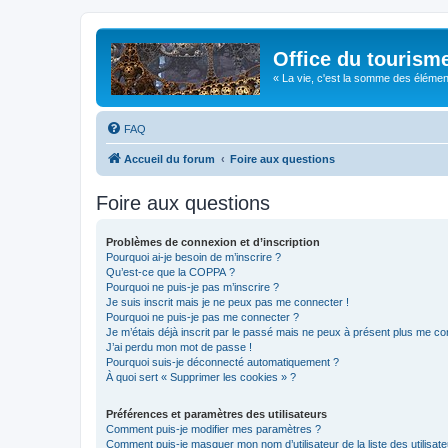
Office du tourism
« La vie, c'est la somme des éléments 
FAQ
Accueil du forum
Foire aux questions
Foire aux questions
Problèmes de connexion et d’inscription
Pourquoi ai-je besoin de m’inscrire ?
Qu’est-ce que la COPPA ?
Pourquoi ne puis-je pas m’inscrire ?
Je suis inscrit mais je ne peux pas me connecter !
Pourquoi ne puis-je pas me connecter ?
Je m’étais déjà inscrit par le passé mais ne peux à présent plus me co
J’ai perdu mon mot de passe !
Pourquoi suis-je déconnecté automatiquement ?
À quoi sert « Supprimer les cookies » ?
Préférences et paramètres des utilisateurs
Comment puis-je modifier mes paramètres ?
Comment puis-je masquer mon nom d’utilisateur de la liste des utilisate