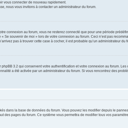
voir vous connecter de nouveau rapidement.
sse, nous vous invitons à contacter un administrateur du forum.
otre connexion au forum, vous ne resterez connecté que pour une période prédéfinie
se « Se souvenir de moi » lors de votre connexion au forum. Ceci n’est pas recomm
’arrivez pas à trouver cette case à cocher, il est probable qu’un administrateur du fo
 phpBB 3.2 qui conservent votre authentification et votre connexion au forum. Les 
tionnalité a été activée par un administrateur du forum. Si vous rencontrez des pro
ockés dans la base de données du forum. Vous pouvez les modifier depuis le panneau 
haut des pages du forum. Ce système vous permettra de modifier tous vos paramètre