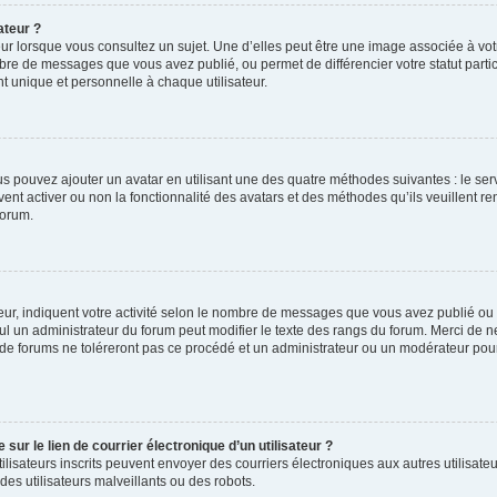
ateur ?
ur lorsque vous consultez un sujet. Une d’elles peut être une image associée à vo
mbre de messages que vous avez publié, ou permet de différencier votre statut parti
 unique et personnelle à chaque utilisateur.
ous pouvez ajouter un avatar en utilisant une des quatre méthodes suivantes : le serv
ent activer ou non la fonctionnalité des avatars et des méthodes qu’ils veuillent ren
forum.
ur, indiquent votre activité selon le nombre de messages que vous avez publié ou id
eul un administrateur du forum peut modifier le texte des rangs du forum. Merci de 
de forums ne toléreront pas ce procédé et un administrateur ou un modérateur pou
ur le lien de courrier électronique d’un utilisateur ?
s utilisateurs inscrits peuvent envoyer des courriers électroniques aux autres utili
es utilisateurs malveillants ou des robots.