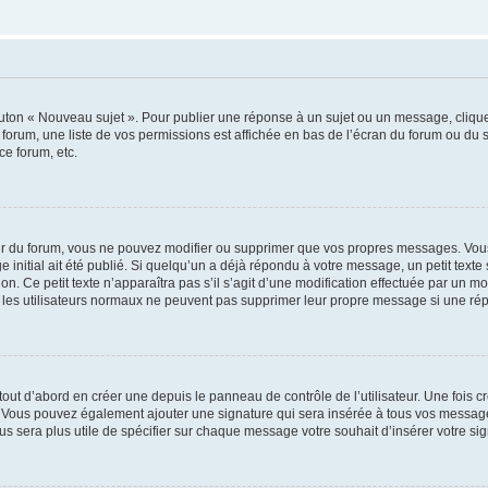
outon « Nouveau sujet ». Pour publier une réponse à un sujet ou un message, cliqu
 forum, une liste de vos permissions est affichée en bas de l’écran du forum ou du
ce forum, etc.
r du forum, vous ne pouvez modifier ou supprimer que vos propres messages. Vou
 initial ait été publié. Si quelqu’un a déjà répondu à votre message, un petit text
ion. Ce petit texte n’apparaîtra pas s’il s’agit d’une modification effectuée par un 
ue les utilisateurs normaux ne peuvent pas supprimer leur propre message si une ré
ut d’abord en créer une depuis le panneau de contrôle de l’utilisateur. Une fois c
ure. Vous pouvez également ajouter une signature qui sera insérée à tous vos mess
 vous sera plus utile de spécifier sur chaque message votre souhait d’insérer votre si