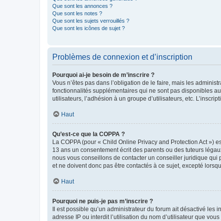
Que sont les annonces ?
Que sont les notes ?
Que sont les sujets verrouillés ?
Que sont les icônes de sujet ?
Problèmes de connexion et d’inscription
Pourquoi ai-je besoin de m’inscrire ?
Vous n’êtes pas dans l’obligation de le faire, mais les adminis
fonctionnalités supplémentaires qui ne sont pas disponibles aux 
utilisateurs, l’adhésion à un groupe d’utilisateurs, etc. L’insc
Haut
Qu’est-ce que la COPPA ?
La COPPA (pour « Child Online Privacy and Protection Act ») es
13 ans un consentement écrit des parents ou des tuteurs légaux
nous vous conseillons de contacter un conseiller juridique qui
et ne doivent donc pas être contactés à ce sujet, excepté lorsq
Haut
Pourquoi ne puis-je pas m’inscrire ?
Il est possible qu’un administrateur du forum ait désactivé les 
adresse IP ou interdit l’utilisation du nom d’utilisateur que vou