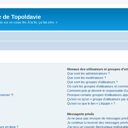
e de Topoldavie
sur un corps fini. À la fin, ça fait zéro. »
Niveaux des utilisateurs et groupes d’uti
Que sont les administrateurs ?
Que sont les modérateurs ?
Que sont les groupes d’utilisateurs ?
Où sont les groupes d’utilisateurs et commen
Comment puis-je devenir le responsable d’un
nnecter ?!
Pourquoi certains groupes d’utilisateurs app
Qu’est-ce qu’un « groupe d’utilisateurs par 
Qu’est-ce que le lien « L’équipe » ?
Messagerie privée
Je ne peux pas envoyer de messages privé
Je continue à recevoir des messages privés 
urs en ligne ?
J’ai reçu un courrier électronique indésirabl