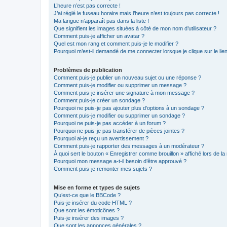
L’heure n’est pas correcte !
J’ai réglé le fuseau horaire mais l’heure n’est toujours pas correcte !
Ma langue n’apparaît pas dans la liste !
Que signifient les images situées à côté de mon nom d’utilisateur ?
Comment puis-je afficher un avatar ?
Quel est mon rang et comment puis-je le modifier ?
Pourquoi m’est-il demandé de me connecter lorsque je clique sur le lien 
Problèmes de publication
Comment puis-je publier un nouveau sujet ou une réponse ?
Comment puis-je modifier ou supprimer un message ?
Comment puis-je insérer une signature à mon message ?
Comment puis-je créer un sondage ?
Pourquoi ne puis-je pas ajouter plus d’options à un sondage ?
Comment puis-je modifier ou supprimer un sondage ?
Pourquoi ne puis-je pas accéder à un forum ?
Pourquoi ne puis-je pas transférer de pièces jointes ?
Pourquoi ai-je reçu un avertissement ?
Comment puis-je rapporter des messages à un modérateur ?
À quoi sert le bouton « Enregistrer comme brouillon » affiché lors de la 
Pourquoi mon message a-t-il besoin d’être approuvé ?
Comment puis-je remonter mes sujets ?
Mise en forme et types de sujets
Qu’est-ce que le BBCode ?
Puis-je insérer du code HTML ?
Que sont les émoticônes ?
Puis-je insérer des images ?
Que sont les annonces générales ?