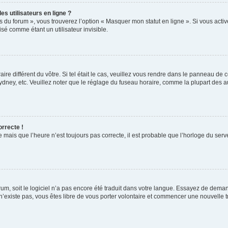
s utilisateurs en ligne ?
s du forum », vous trouverez l’option « Masquer mon statut en ligne ». Si vous activ
é comme étant un utilisateur invisible.
aire différent du vôtre. Si tel était le cas, veuillez vous rendre dans le panneau de co
ey, etc. Veuillez noter que le réglage du fuseau horaire, comme la plupart des autr
orrecte !
 mais que l’heure n’est toujours pas correcte, il est probable que l’horloge du serve
orum, soit le logiciel n’a pas encore été traduit dans votre langue. Essayez de deman
 n’existe pas, vous êtes libre de vous porter volontaire et commencer une nouvelle t