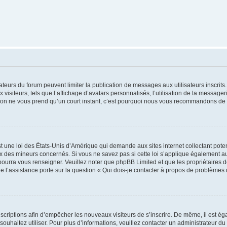
trateurs du forum peuvent limiter la publication de messages aux utilisateurs inscri
visiteurs, tels que l’affichage d’avatars personnalisés, l’utilisation de la messager
ription ne vous prend qu’un court instant, c’est pourquoi nous vous recommandons de l
t une loi des États-Unis d’Amérique qui demande aux sites internet collectant pot
 des mineurs concernés. Si vous ne savez pas si cette loi s’applique également au
 pourra vous renseigner. Veuillez noter que phpBB Limited et que les propriétaires
ue l’assistance porte sur la question « Qui dois-je contacter à propos de problèmes 
inscriptions afin d’empêcher les nouveaux visiteurs de s’inscrire. De même, il est é
s souhaitez utiliser. Pour plus d’informations, veuillez contacter un administrateur du