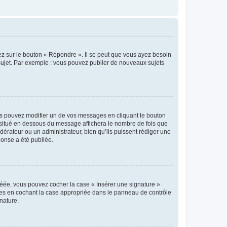
ez sur le bouton « Répondre ». Il se peut que vous ayez besoin
 sujet. Par exemple : vous pouvez publier de nouveaux sujets
s pouvez modifier un de vos messages en cliquant le bouton
e situé en dessous du message affichera le nombre de fois que
modérateur ou un administrateur, bien qu’ils puissent rédiger une
ponse a été publiée.
réée, vous pouvez cocher la case « Insérer une signature »
ages en cochant la case appropriée dans le panneau de contrôle
gnature.