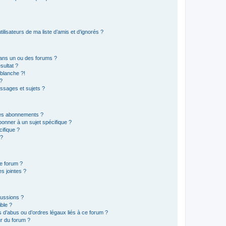
lisateurs de ma liste d’amis et d’ignorés ?
ans un ou des forums ?
sultat ?
blanche ?!
?
ssages et sujets ?
t les abonnements ?
onner à un sujet spécifique ?
ifique ?
 ?
ce forum ?
s jointes ?
cussions ?
ible ?
 d’abus ou d’ordres légaux liés à ce forum ?
r du forum ?