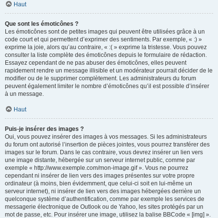
Haut
Que sont les émoticônes ?
Les émoticônes sont de petites images qui peuvent être utilisées grâce à un
code court et qui permettent d’exprimer des sentiments. Par exemple, « :) »
exprime la joie, alors qu’au contraire, « :( » exprime la tristesse. Vous pouvez
consulter la liste complète des émoticônes depuis le formulaire de rédaction.
Essayez cependant de ne pas abuser des émoticônes, elles peuvent
rapidement rendre un message illisible et un modérateur pourrait décider de le
modifier ou de le supprimer complètement. Les administrateurs du forum
peuvent également limiter le nombre d’émoticônes qu’il est possible d’insérer
à un message.
Haut
Puis-je insérer des images ?
Oui, vous pouvez insérer des images à vos messages. Si les administrateurs
du forum ont autorisé l’insertion de pièces jointes, vous pourrez transférer des
images sur le forum. Dans le cas contraire, vous devrez insérer un lien vers
une image distante, hébergée sur un serveur internet public, comme par
exemple « http://www.exemple.com/mon-image.gif ». Vous ne pourrez
cependant ni insérer de lien vers des images présentes sur votre propre
ordinateur (à moins, bien évidemment, que celui-ci soit en lui-même un
serveur internet), ni insérer de lien vers des images hébergées derrière un
quelconque système d’authentification, comme par exemple les services de
messagerie électronique de Outlook ou de Yahoo, les sites protégés par un
mot de passe, etc. Pour insérer une image, utilisez la balise BBCode « [img] ».