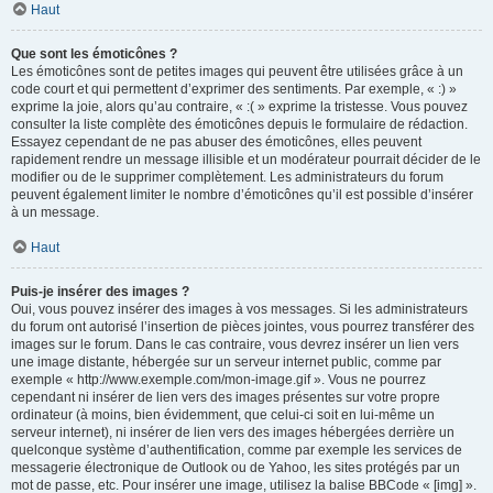
Haut
Que sont les émoticônes ?
Les émoticônes sont de petites images qui peuvent être utilisées grâce à un
code court et qui permettent d’exprimer des sentiments. Par exemple, « :) »
exprime la joie, alors qu’au contraire, « :( » exprime la tristesse. Vous pouvez
consulter la liste complète des émoticônes depuis le formulaire de rédaction.
Essayez cependant de ne pas abuser des émoticônes, elles peuvent
rapidement rendre un message illisible et un modérateur pourrait décider de le
modifier ou de le supprimer complètement. Les administrateurs du forum
peuvent également limiter le nombre d’émoticônes qu’il est possible d’insérer
à un message.
Haut
Puis-je insérer des images ?
Oui, vous pouvez insérer des images à vos messages. Si les administrateurs
du forum ont autorisé l’insertion de pièces jointes, vous pourrez transférer des
images sur le forum. Dans le cas contraire, vous devrez insérer un lien vers
une image distante, hébergée sur un serveur internet public, comme par
exemple « http://www.exemple.com/mon-image.gif ». Vous ne pourrez
cependant ni insérer de lien vers des images présentes sur votre propre
ordinateur (à moins, bien évidemment, que celui-ci soit en lui-même un
serveur internet), ni insérer de lien vers des images hébergées derrière un
quelconque système d’authentification, comme par exemple les services de
messagerie électronique de Outlook ou de Yahoo, les sites protégés par un
mot de passe, etc. Pour insérer une image, utilisez la balise BBCode « [img] ».