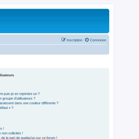
Inscription
Connexion
lisateurs
t puis-je en rejoindre un ?
 groupe d’utilisateurs ?
araissent dans une couleur différente ?
défaut » ?
s !
non sollicités !
e de la part de quelqu’un sur ce forum !