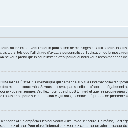
trateurs du forum peuvent limiter la publication de messages aux utilisateurs inscri
visiteurs, tels que l’affichage d’avatars personnalisés, l’utilisation de la messager
ription ne vous prend qu’un court instant, c’est pourquoi nous vous recommandons de l
t une loi des États-Unis d’Amérique qui demande aux sites internet collectant pot
 des mineurs concernés. Si vous ne savez pas si cette loi s’applique également au
 pourra vous renseigner. Veuillez noter que phpBB Limited et que les propriétaires
ue l’assistance porte sur la question « Qui dois-je contacter à propos de problèmes 
inscriptions afin d’empêcher les nouveaux visiteurs de s’inscrire. De même, il est é
s souhaitez utiliser. Pour plus d’informations, veuillez contacter un administrateur du