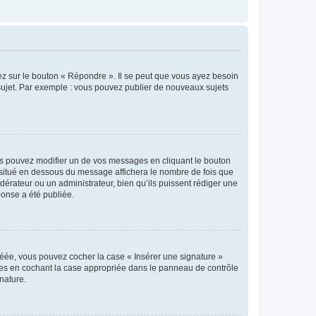
ez sur le bouton « Répondre ». Il se peut que vous ayez besoin
 sujet. Par exemple : vous pouvez publier de nouveaux sujets
s pouvez modifier un de vos messages en cliquant le bouton
e situé en dessous du message affichera le nombre de fois que
modérateur ou un administrateur, bien qu’ils puissent rédiger une
ponse a été publiée.
réée, vous pouvez cocher la case « Insérer une signature »
ages en cochant la case appropriée dans le panneau de contrôle
gnature.