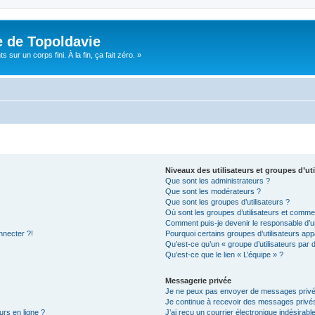
e de Topoldavie
sur un corps fini. À la fin, ça fait zéro. »
Niveaux des utilisateurs et groupes d’uti
Que sont les administrateurs ?
Que sont les modérateurs ?
Que sont les groupes d’utilisateurs ?
Où sont les groupes d’utilisateurs et commen
Comment puis-je devenir le responsable d’un
nnecter ?!
Pourquoi certains groupes d’utilisateurs app
Qu’est-ce qu’un « groupe d’utilisateurs par 
Qu’est-ce que le lien « L’équipe » ?
Messagerie privée
Je ne peux pas envoyer de messages privé
Je continue à recevoir des messages privés 
urs en ligne ?
J’ai reçu un courrier électronique indésirabl