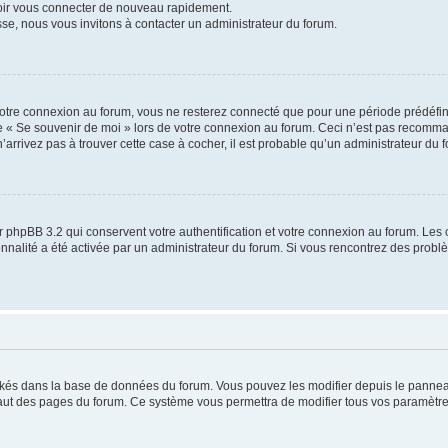
voir vous connecter de nouveau rapidement.
sse, nous vous invitons à contacter un administrateur du forum.
otre connexion au forum, vous ne resterez connecté que pour une période prédéfinie
se « Se souvenir de moi » lors de votre connexion au forum. Ceci n’est pas recomm
’arrivez pas à trouver cette case à cocher, il est probable qu’un administrateur du fo
 phpBB 3.2 qui conservent votre authentification et votre connexion au forum. Les 
tionnalité a été activée par un administrateur du forum. Si vous rencontrez des pro
ockés dans la base de données du forum. Vous pouvez les modifier depuis le panneau 
haut des pages du forum. Ce système vous permettra de modifier tous vos paramètre