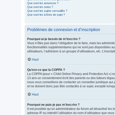
Que sont les annonces ?
Que sont les notes ?
Que sont les sujets verrouillés ?
Que sont les icônes de sujet ?
Problèmes de connexion et d’inscription
Pourquoi ai-je besoin de m’inscrire ?
Vous n’êtes pas dans l’obligation de le faire, mais les adminis
fonctionnalités supplémentaires qui ne sont pas disponibles aux 
utilisateurs, l’adhésion à un groupe d’utilisateurs, etc. L’insc
Haut
Qu’est-ce que la COPPA ?
La COPPA (pour « Child Online Privacy and Protection Act ») es
13 ans un consentement écrit des parents ou des tuteurs légaux
nous vous conseillons de contacter un conseiller juridique qui
et ne doivent donc pas être contactés à ce sujet, excepté lorsq
Haut
Pourquoi ne puis-je pas m’inscrire ?
Il est possible qu’un administrateur du forum ait désactivé les 
adresse IP ou interdit l’utilisation du nom d’utilisateur que vou