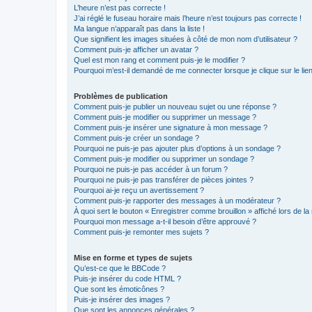
L’heure n’est pas correcte !
J’ai réglé le fuseau horaire mais l’heure n’est toujours pas correcte !
Ma langue n’apparaît pas dans la liste !
Que signifient les images situées à côté de mon nom d’utilisateur ?
Comment puis-je afficher un avatar ?
Quel est mon rang et comment puis-je le modifier ?
Pourquoi m’est-il demandé de me connecter lorsque je clique sur le lien 
Problèmes de publication
Comment puis-je publier un nouveau sujet ou une réponse ?
Comment puis-je modifier ou supprimer un message ?
Comment puis-je insérer une signature à mon message ?
Comment puis-je créer un sondage ?
Pourquoi ne puis-je pas ajouter plus d’options à un sondage ?
Comment puis-je modifier ou supprimer un sondage ?
Pourquoi ne puis-je pas accéder à un forum ?
Pourquoi ne puis-je pas transférer de pièces jointes ?
Pourquoi ai-je reçu un avertissement ?
Comment puis-je rapporter des messages à un modérateur ?
À quoi sert le bouton « Enregistrer comme brouillon » affiché lors de la 
Pourquoi mon message a-t-il besoin d’être approuvé ?
Comment puis-je remonter mes sujets ?
Mise en forme et types de sujets
Qu’est-ce que le BBCode ?
Puis-je insérer du code HTML ?
Que sont les émoticônes ?
Puis-je insérer des images ?
Que sont les annonces générales ?