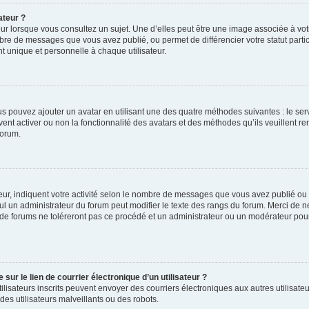
ateur ?
ur lorsque vous consultez un sujet. Une d’elles peut être une image associée à vo
mbre de messages que vous avez publié, ou permet de différencier votre statut parti
 unique et personnelle à chaque utilisateur.
ous pouvez ajouter un avatar en utilisant une des quatre méthodes suivantes : le serv
ent activer ou non la fonctionnalité des avatars et des méthodes qu’ils veuillent ren
forum.
ur, indiquent votre activité selon le nombre de messages que vous avez publié ou id
eul un administrateur du forum peut modifier le texte des rangs du forum. Merci de 
de forums ne toléreront pas ce procédé et un administrateur ou un modérateur pou
ur le lien de courrier électronique d’un utilisateur ?
s utilisateurs inscrits peuvent envoyer des courriers électroniques aux autres utili
es utilisateurs malveillants ou des robots.