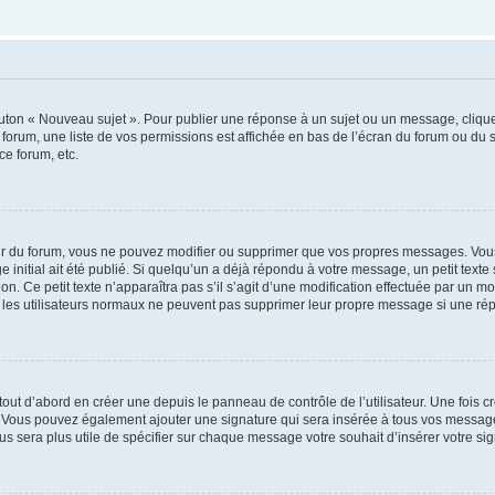
outon « Nouveau sujet ». Pour publier une réponse à un sujet ou un message, cliqu
 forum, une liste de vos permissions est affichée en bas de l’écran du forum ou du
ce forum, etc.
r du forum, vous ne pouvez modifier ou supprimer que vos propres messages. Vou
 initial ait été publié. Si quelqu’un a déjà répondu à votre message, un petit text
ion. Ce petit texte n’apparaîtra pas s’il s’agit d’une modification effectuée par un 
ue les utilisateurs normaux ne peuvent pas supprimer leur propre message si une ré
ut d’abord en créer une depuis le panneau de contrôle de l’utilisateur. Une fois c
ure. Vous pouvez également ajouter une signature qui sera insérée à tous vos mess
 vous sera plus utile de spécifier sur chaque message votre souhait d’insérer votre si