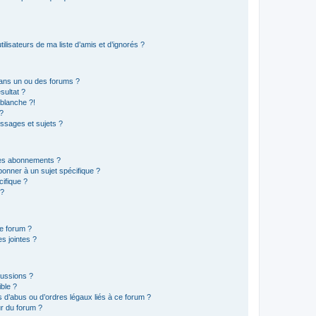
lisateurs de ma liste d’amis et d’ignorés ?
ans un ou des forums ?
sultat ?
blanche ?!
?
ssages et sujets ?
t les abonnements ?
onner à un sujet spécifique ?
ifique ?
 ?
ce forum ?
s jointes ?
cussions ?
ible ?
 d’abus ou d’ordres légaux liés à ce forum ?
r du forum ?