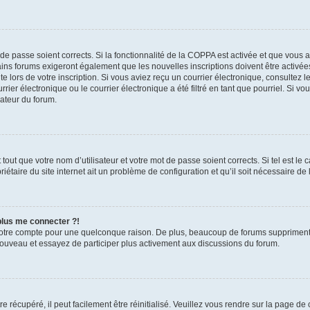
t de passe soient corrects. Si la fonctionnalité de la COPPA est activée et que vous 
ains forums exigeront également que les nouvelles inscriptions doivent être activée
te lors de votre inscription. Si vous aviez reçu un courrier électronique, consultez l
r électronique ou le courrier électronique a été filtré en tant que pourriel. Si vo
rateur du forum.
out que votre nom d’utilisateur et votre mot de passe soient corrects. Si tel est le
iétaire du site internet ait un problème de configuration et qu’il soit nécessaire de l
 plus me connecter ?!
votre compte pour une quelconque raison. De plus, beaucoup de forums suppriment pér
 nouveau et essayez de participer plus activement aux discussions du forum.
 récupéré, il peut facilement être réinitialisé. Veuillez vous rendre sur la page de