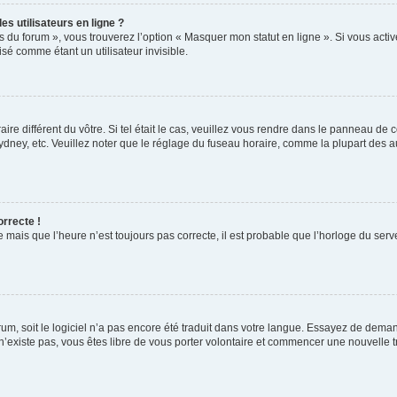
s utilisateurs en ligne ?
s du forum », vous trouverez l’option « Masquer mon statut en ligne ». Si vous activ
é comme étant un utilisateur invisible.
aire différent du vôtre. Si tel était le cas, veuillez vous rendre dans le panneau de co
ey, etc. Veuillez noter que le réglage du fuseau horaire, comme la plupart des autr
orrecte !
 mais que l’heure n’est toujours pas correcte, il est probable que l’horloge du serve
orum, soit le logiciel n’a pas encore été traduit dans votre langue. Essayez de deman
 n’existe pas, vous êtes libre de vous porter volontaire et commencer une nouvelle t