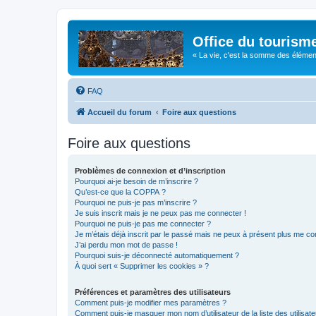
Office du tourism
« La vie, c'est la somme des éléments 
FAQ
Accueil du forum
Foire aux questions
Foire aux questions
Problèmes de connexion et d’inscription
Pourquoi ai-je besoin de m’inscrire ?
Qu’est-ce que la COPPA ?
Pourquoi ne puis-je pas m’inscrire ?
Je suis inscrit mais je ne peux pas me connecter !
Pourquoi ne puis-je pas me connecter ?
Je m’étais déjà inscrit par le passé mais ne peux à présent plus me co
J’ai perdu mon mot de passe !
Pourquoi suis-je déconnecté automatiquement ?
À quoi sert « Supprimer les cookies » ?
Préférences et paramètres des utilisateurs
Comment puis-je modifier mes paramètres ?
Comment puis-je masquer mon nom d’utilisateur de la liste des utilisate