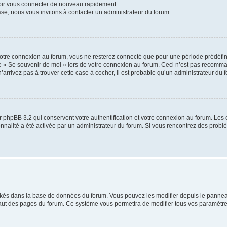
voir vous connecter de nouveau rapidement.
sse, nous vous invitons à contacter un administrateur du forum.
otre connexion au forum, vous ne resterez connecté que pour une période prédéfinie
se « Se souvenir de moi » lors de votre connexion au forum. Ceci n’est pas recomm
’arrivez pas à trouver cette case à cocher, il est probable qu’un administrateur du fo
 phpBB 3.2 qui conservent votre authentification et votre connexion au forum. Les 
tionnalité a été activée par un administrateur du forum. Si vous rencontrez des pro
ockés dans la base de données du forum. Vous pouvez les modifier depuis le panneau 
haut des pages du forum. Ce système vous permettra de modifier tous vos paramètre