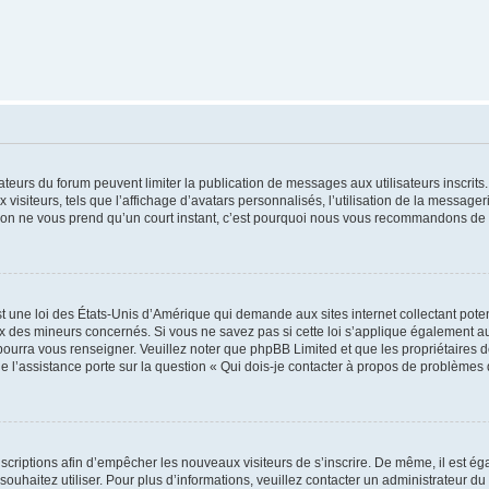
trateurs du forum peuvent limiter la publication de messages aux utilisateurs inscri
visiteurs, tels que l’affichage d’avatars personnalisés, l’utilisation de la messager
ription ne vous prend qu’un court instant, c’est pourquoi nous vous recommandons de l
t une loi des États-Unis d’Amérique qui demande aux sites internet collectant pot
 des mineurs concernés. Si vous ne savez pas si cette loi s’applique également au
 pourra vous renseigner. Veuillez noter que phpBB Limited et que les propriétaires
ue l’assistance porte sur la question « Qui dois-je contacter à propos de problèmes 
inscriptions afin d’empêcher les nouveaux visiteurs de s’inscrire. De même, il est é
s souhaitez utiliser. Pour plus d’informations, veuillez contacter un administrateur du