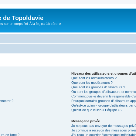
e de Topoldavie
sur un corps fini. À la fin, ça fait zéro. »
Niveaux des utilisateurs et groupes d’uti
Que sont les administrateurs ?
Que sont les modérateurs ?
Que sont les groupes d’utilisateurs ?
Où sont les groupes d’utilisateurs et commen
Comment puis-je devenir le responsable d’un
nnecter ?!
Pourquoi certains groupes d’utilisateurs app
Qu’est-ce qu’un « groupe d’utilisateurs par 
Qu’est-ce que le lien « L’équipe » ?
Messagerie privée
Je ne peux pas envoyer de messages privé
Je continue à recevoir des messages privés 
urs en ligne ?
J’ai reçu un courrier électronique indésirabl