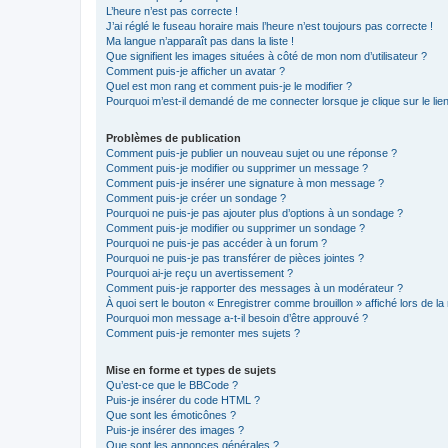
L’heure n’est pas correcte !
J’ai réglé le fuseau horaire mais l’heure n’est toujours pas correcte !
Ma langue n’apparaît pas dans la liste !
Que signifient les images situées à côté de mon nom d’utilisateur ?
Comment puis-je afficher un avatar ?
Quel est mon rang et comment puis-je le modifier ?
Pourquoi m’est-il demandé de me connecter lorsque je clique sur le lien 
Problèmes de publication
Comment puis-je publier un nouveau sujet ou une réponse ?
Comment puis-je modifier ou supprimer un message ?
Comment puis-je insérer une signature à mon message ?
Comment puis-je créer un sondage ?
Pourquoi ne puis-je pas ajouter plus d’options à un sondage ?
Comment puis-je modifier ou supprimer un sondage ?
Pourquoi ne puis-je pas accéder à un forum ?
Pourquoi ne puis-je pas transférer de pièces jointes ?
Pourquoi ai-je reçu un avertissement ?
Comment puis-je rapporter des messages à un modérateur ?
À quoi sert le bouton « Enregistrer comme brouillon » affiché lors de la 
Pourquoi mon message a-t-il besoin d’être approuvé ?
Comment puis-je remonter mes sujets ?
Mise en forme et types de sujets
Qu’est-ce que le BBCode ?
Puis-je insérer du code HTML ?
Que sont les émoticônes ?
Puis-je insérer des images ?
Que sont les annonces générales ?