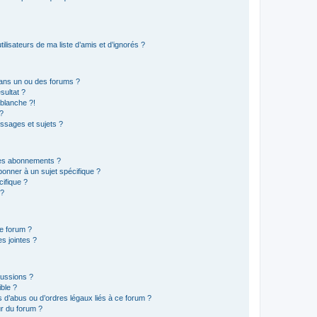
lisateurs de ma liste d’amis et d’ignorés ?
ans un ou des forums ?
sultat ?
blanche ?!
?
ssages et sujets ?
t les abonnements ?
onner à un sujet spécifique ?
ifique ?
 ?
ce forum ?
s jointes ?
cussions ?
ible ?
 d’abus ou d’ordres légaux liés à ce forum ?
r du forum ?