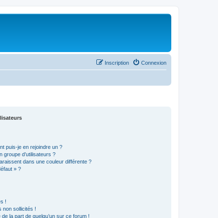
Inscription
Connexion
lisateurs
t puis-je en rejoindre un ?
 groupe d’utilisateurs ?
araissent dans une couleur différente ?
défaut » ?
s !
non sollicités !
e de la part de quelqu’un sur ce forum !