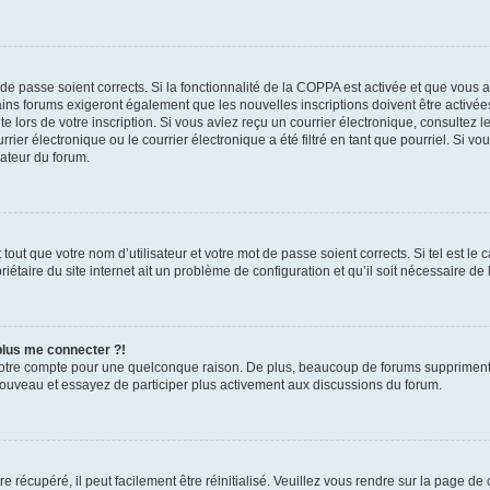
t de passe soient corrects. Si la fonctionnalité de la COPPA est activée et que vous 
ains forums exigeront également que les nouvelles inscriptions doivent être activée
te lors de votre inscription. Si vous aviez reçu un courrier électronique, consultez l
r électronique ou le courrier électronique a été filtré en tant que pourriel. Si vo
rateur du forum.
out que votre nom d’utilisateur et votre mot de passe soient corrects. Si tel est le
iétaire du site internet ait un problème de configuration et qu’il soit nécessaire de l
 plus me connecter ?!
votre compte pour une quelconque raison. De plus, beaucoup de forums suppriment pér
 nouveau et essayez de participer plus activement aux discussions du forum.
 récupéré, il peut facilement être réinitialisé. Veuillez vous rendre sur la page de