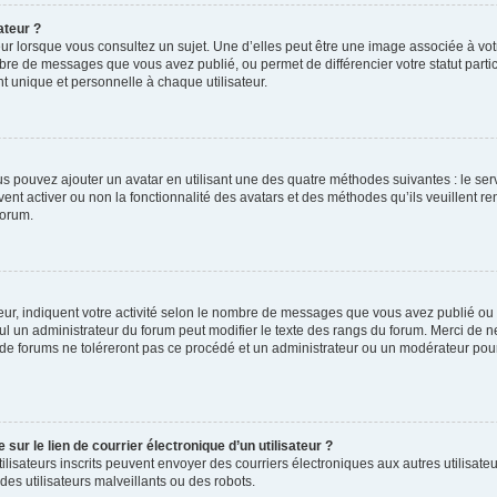
ateur ?
ur lorsque vous consultez un sujet. Une d’elles peut être une image associée à vo
mbre de messages que vous avez publié, ou permet de différencier votre statut parti
 unique et personnelle à chaque utilisateur.
ous pouvez ajouter un avatar en utilisant une des quatre méthodes suivantes : le serv
ent activer ou non la fonctionnalité des avatars et des méthodes qu’ils veuillent ren
forum.
ur, indiquent votre activité selon le nombre de messages que vous avez publié ou id
eul un administrateur du forum peut modifier le texte des rangs du forum. Merci de 
de forums ne toléreront pas ce procédé et un administrateur ou un modérateur pou
ur le lien de courrier électronique d’un utilisateur ?
s utilisateurs inscrits peuvent envoyer des courriers électroniques aux autres utili
es utilisateurs malveillants ou des robots.