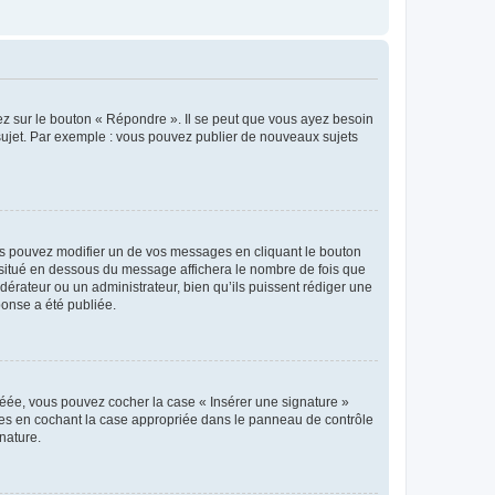
ez sur le bouton « Répondre ». Il se peut que vous ayez besoin
 sujet. Par exemple : vous pouvez publier de nouveaux sujets
s pouvez modifier un de vos messages en cliquant le bouton
e situé en dessous du message affichera le nombre de fois que
modérateur ou un administrateur, bien qu’ils puissent rédiger une
ponse a été publiée.
réée, vous pouvez cocher la case « Insérer une signature »
ages en cochant la case appropriée dans le panneau de contrôle
gnature.