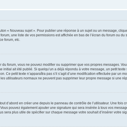
outon « Nouveau sujet ». Pour publier une réponse à un sujet ou un message, cliqu
 forum, une liste de vos permissions est affichée en bas de l’écran du forum ou du
ce forum, etc.
r du forum, vous ne pouvez modifier ou supprimer que vos propres messages. Vou
 initial ait été publié. Si quelqu’un a déjà répondu à votre message, un petit text
ion. Ce petit texte n’apparaîtra pas s’il s’agit d’une modification effectuée par un 
ue les utilisateurs normaux ne peuvent pas supprimer leur propre message si une ré
ut d’abord en créer une depuis le panneau de contrôle de l’utilisateur. Une fois c
ure. Vous pouvez également ajouter une signature qui sera insérée à tous vos mess
 vous sera plus utile de spécifier sur chaque message votre souhait d’insérer votre si