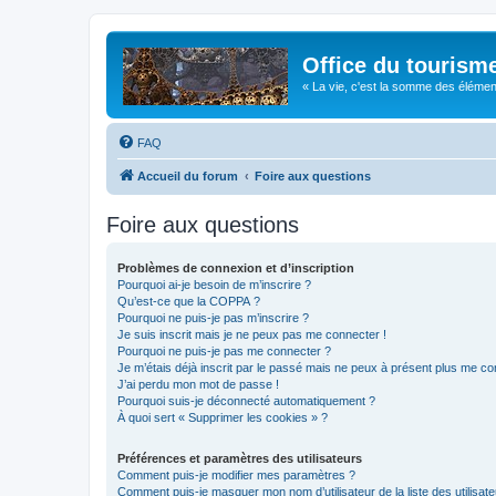
Office du tourism
« La vie, c'est la somme des éléments 
FAQ
Accueil du forum
Foire aux questions
Foire aux questions
Problèmes de connexion et d’inscription
Pourquoi ai-je besoin de m’inscrire ?
Qu’est-ce que la COPPA ?
Pourquoi ne puis-je pas m’inscrire ?
Je suis inscrit mais je ne peux pas me connecter !
Pourquoi ne puis-je pas me connecter ?
Je m’étais déjà inscrit par le passé mais ne peux à présent plus me co
J’ai perdu mon mot de passe !
Pourquoi suis-je déconnecté automatiquement ?
À quoi sert « Supprimer les cookies » ?
Préférences et paramètres des utilisateurs
Comment puis-je modifier mes paramètres ?
Comment puis-je masquer mon nom d’utilisateur de la liste des utilisate