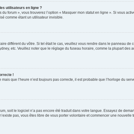
s utilisateurs en ligne ?
s du forum », vous trouverez l’option « Masquer mon statut en ligne ». Si vous activ
é comme étant un utilisateur invisible.
aire différent du vôtre. Si tel était le cas, veuillez vous rendre dans le panneau de co
ey, etc. Veuillez noter que le réglage du fuseau horaire, comme la plupart des autr
orrecte !
 mais que l’heure n’est toujours pas correcte, il est probable que l’horloge du serve
orum, soit le logiciel n’a pas encore été traduit dans votre langue. Essayez de deman
 n’existe pas, vous êtes libre de vous porter volontaire et commencer une nouvelle t