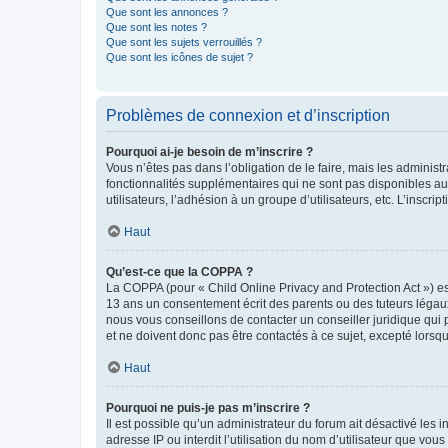
Que sont les annonces ?
Que sont les notes ?
Que sont les sujets verrouillés ?
Que sont les icônes de sujet ?
Problèmes de connexion et d’inscription
Pourquoi ai-je besoin de m’inscrire ?
Vous n’êtes pas dans l’obligation de le faire, mais les adminis
fonctionnalités supplémentaires qui ne sont pas disponibles aux 
utilisateurs, l’adhésion à un groupe d’utilisateurs, etc. L’insc
Haut
Qu’est-ce que la COPPA ?
La COPPA (pour « Child Online Privacy and Protection Act ») es
13 ans un consentement écrit des parents ou des tuteurs légaux
nous vous conseillons de contacter un conseiller juridique qui
et ne doivent donc pas être contactés à ce sujet, excepté lorsq
Haut
Pourquoi ne puis-je pas m’inscrire ?
Il est possible qu’un administrateur du forum ait désactivé les 
adresse IP ou interdit l’utilisation du nom d’utilisateur que vou