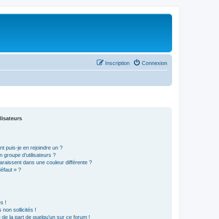
Inscription
Connexion
lisateurs
t puis-je en rejoindre un ?
 groupe d’utilisateurs ?
araissent dans une couleur différente ?
défaut » ?
s !
non sollicités !
e de la part de quelqu’un sur ce forum !