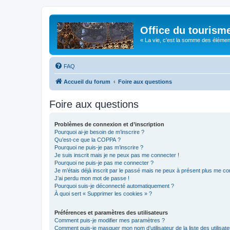
Office du tourism
« La vie, c'est la somme des éléments 
FAQ
Accueil du forum
Foire aux questions
Foire aux questions
Problèmes de connexion et d’inscription
Pourquoi ai-je besoin de m’inscrire ?
Qu’est-ce que la COPPA ?
Pourquoi ne puis-je pas m’inscrire ?
Je suis inscrit mais je ne peux pas me connecter !
Pourquoi ne puis-je pas me connecter ?
Je m’étais déjà inscrit par le passé mais ne peux à présent plus me co
J’ai perdu mon mot de passe !
Pourquoi suis-je déconnecté automatiquement ?
À quoi sert « Supprimer les cookies » ?
Préférences et paramètres des utilisateurs
Comment puis-je modifier mes paramètres ?
Comment puis-je masquer mon nom d’utilisateur de la liste des utilisate