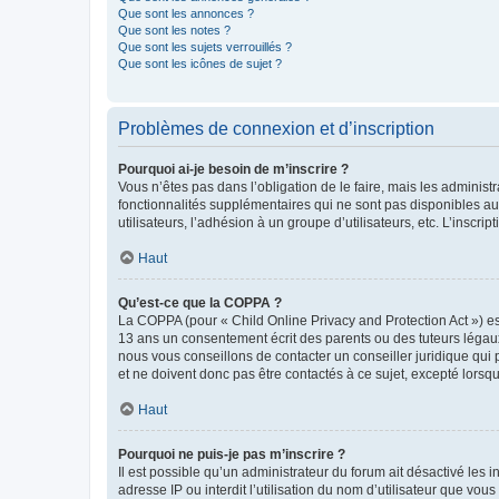
Que sont les annonces ?
Que sont les notes ?
Que sont les sujets verrouillés ?
Que sont les icônes de sujet ?
Problèmes de connexion et d’inscription
Pourquoi ai-je besoin de m’inscrire ?
Vous n’êtes pas dans l’obligation de le faire, mais les adminis
fonctionnalités supplémentaires qui ne sont pas disponibles aux 
utilisateurs, l’adhésion à un groupe d’utilisateurs, etc. L’insc
Haut
Qu’est-ce que la COPPA ?
La COPPA (pour « Child Online Privacy and Protection Act ») es
13 ans un consentement écrit des parents ou des tuteurs légaux
nous vous conseillons de contacter un conseiller juridique qui
et ne doivent donc pas être contactés à ce sujet, excepté lorsq
Haut
Pourquoi ne puis-je pas m’inscrire ?
Il est possible qu’un administrateur du forum ait désactivé les 
adresse IP ou interdit l’utilisation du nom d’utilisateur que vou