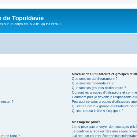
e de Topoldavie
sur un corps fini. À la fin, ça fait zéro. »
Niveaux des utilisateurs et groupes d’uti
Que sont les administrateurs ?
Que sont les modérateurs ?
Que sont les groupes d’utilisateurs ?
Où sont les groupes d’utilisateurs et commen
Comment puis-je devenir le responsable d’un
nnecter ?!
Pourquoi certains groupes d’utilisateurs app
Qu’est-ce qu’un « groupe d’utilisateurs par 
Qu’est-ce que le lien « L’équipe » ?
Messagerie privée
Je ne peux pas envoyer de messages privé
Je continue à recevoir des messages privés 
urs en ligne ?
J’ai reçu un courrier électronique indésirabl