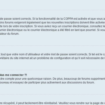
t de passe soient corrects. Si la fonctionnalité de la COPPA est activée et que vous 
ains forums exigeront également que les nouvelles inscriptions doivent être activée
te lors de votre inscription. Si vous aviez reçu un courrier électronique, consultez l
r électronique ou le courrier électronique a été filtré en tant que pourriel. Si vo
rateur du forum.
out que votre nom d’utilisateur et votre mot de passe soient corrects. Si tel est le
iétaire du site internet ait un problème de configuration et qu’il soit nécessaire de l
 plus me connecter ?!
votre compte pour une quelconque raison. De plus, beaucoup de forums suppriment pér
 nouveau et essayez de participer plus activement aux discussions du forum.
 récupéré, il peut facilement être réinitialisé. Veuillez vous rendre sur la page de