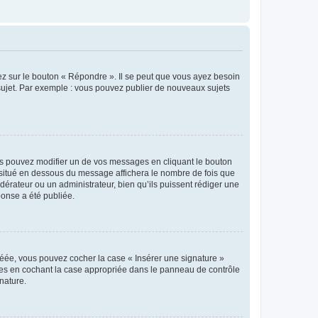
ez sur le bouton « Répondre ». Il se peut que vous ayez besoin
 sujet. Par exemple : vous pouvez publier de nouveaux sujets
s pouvez modifier un de vos messages en cliquant le bouton
e situé en dessous du message affichera le nombre de fois que
modérateur ou un administrateur, bien qu’ils puissent rédiger une
ponse a été publiée.
réée, vous pouvez cocher la case « Insérer une signature »
ages en cochant la case appropriée dans le panneau de contrôle
gnature.