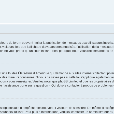
trateurs du forum peuvent limiter la publication de messages aux utilisateurs inscri
visiteurs, tels que l’affichage d’avatars personnalisés, l’utilisation de la messager
ription ne vous prend qu’un court instant, c’est pourquoi nous vous recommandons de l
t une loi des États-Unis d’Amérique qui demande aux sites internet collectant pot
 des mineurs concernés. Si vous ne savez pas si cette loi s’applique également au
 pourra vous renseigner. Veuillez noter que phpBB Limited et que les propriétaires
ue l’assistance porte sur la question « Qui dois-je contacter à propos de problèmes 
inscriptions afin d’empêcher les nouveaux visiteurs de s’inscrire. De même, il est é
s souhaitez utiliser. Pour plus d’informations, veuillez contacter un administrateur du