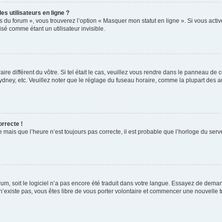
s utilisateurs en ligne ?
s du forum », vous trouverez l’option « Masquer mon statut en ligne ». Si vous activ
é comme étant un utilisateur invisible.
aire différent du vôtre. Si tel était le cas, veuillez vous rendre dans le panneau de co
ey, etc. Veuillez noter que le réglage du fuseau horaire, comme la plupart des autr
orrecte !
 mais que l’heure n’est toujours pas correcte, il est probable que l’horloge du serve
orum, soit le logiciel n’a pas encore été traduit dans votre langue. Essayez de deman
 n’existe pas, vous êtes libre de vous porter volontaire et commencer une nouvelle t