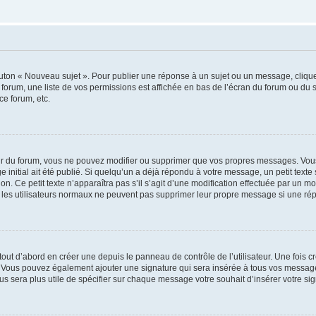
outon « Nouveau sujet ». Pour publier une réponse à un sujet ou un message, cliqu
 forum, une liste de vos permissions est affichée en bas de l’écran du forum ou du
ce forum, etc.
r du forum, vous ne pouvez modifier ou supprimer que vos propres messages. Vou
 initial ait été publié. Si quelqu’un a déjà répondu à votre message, un petit text
ion. Ce petit texte n’apparaîtra pas s’il s’agit d’une modification effectuée par un 
ue les utilisateurs normaux ne peuvent pas supprimer leur propre message si une ré
ut d’abord en créer une depuis le panneau de contrôle de l’utilisateur. Une fois c
ure. Vous pouvez également ajouter une signature qui sera insérée à tous vos mess
 vous sera plus utile de spécifier sur chaque message votre souhait d’insérer votre si