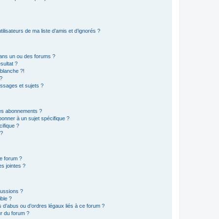
lisateurs de ma liste d’amis et d’ignorés ?
ans un ou des forums ?
sultat ?
blanche ?!
?
ssages et sujets ?
t les abonnements ?
onner à un sujet spécifique ?
ifique ?
 ?
ce forum ?
s jointes ?
cussions ?
ible ?
 d’abus ou d’ordres légaux liés à ce forum ?
r du forum ?