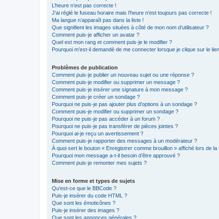
L’heure n’est pas correcte !
J’ai réglé le fuseau horaire mais l’heure n’est toujours pas correcte !
Ma langue n’apparaît pas dans la liste !
Que signifient les images situées à côté de mon nom d’utilisateur ?
Comment puis-je afficher un avatar ?
Quel est mon rang et comment puis-je le modifier ?
Pourquoi m’est-il demandé de me connecter lorsque je clique sur le lien 
Problèmes de publication
Comment puis-je publier un nouveau sujet ou une réponse ?
Comment puis-je modifier ou supprimer un message ?
Comment puis-je insérer une signature à mon message ?
Comment puis-je créer un sondage ?
Pourquoi ne puis-je pas ajouter plus d’options à un sondage ?
Comment puis-je modifier ou supprimer un sondage ?
Pourquoi ne puis-je pas accéder à un forum ?
Pourquoi ne puis-je pas transférer de pièces jointes ?
Pourquoi ai-je reçu un avertissement ?
Comment puis-je rapporter des messages à un modérateur ?
À quoi sert le bouton « Enregistrer comme brouillon » affiché lors de la 
Pourquoi mon message a-t-il besoin d’être approuvé ?
Comment puis-je remonter mes sujets ?
Mise en forme et types de sujets
Qu’est-ce que le BBCode ?
Puis-je insérer du code HTML ?
Que sont les émoticônes ?
Puis-je insérer des images ?
Que sont les annonces générales ?