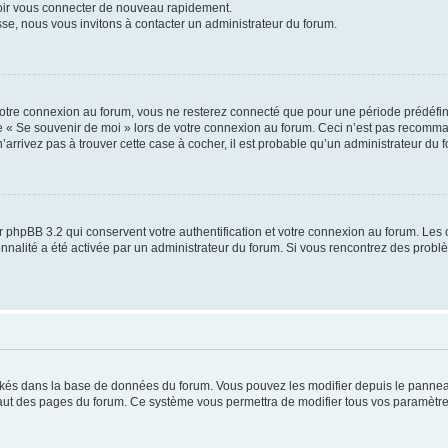
voir vous connecter de nouveau rapidement.
sse, nous vous invitons à contacter un administrateur du forum.
otre connexion au forum, vous ne resterez connecté que pour une période prédéfinie
se « Se souvenir de moi » lors de votre connexion au forum. Ceci n’est pas recomm
’arrivez pas à trouver cette case à cocher, il est probable qu’un administrateur du fo
 phpBB 3.2 qui conservent votre authentification et votre connexion au forum. Les 
tionnalité a été activée par un administrateur du forum. Si vous rencontrez des pro
ockés dans la base de données du forum. Vous pouvez les modifier depuis le panneau 
haut des pages du forum. Ce système vous permettra de modifier tous vos paramètre