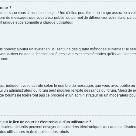
ateur ?
ur lorsque vous consultez un sujet. Une d’elles peut être une image associée à vo
mbre de messages que vous avez publié, ou permet de différencier votre statut parti
 unique et personnelle à chaque utilisateur.
ous pouvez ajouter un avatar en utilisant une des quatre méthodes suivantes : le serv
ent activer ou non la fonctionnalité des avatars et des méthodes qu’ils veuillent ren
forum.
ur, indiquent votre activité selon le nombre de messages que vous avez publié ou id
eul un administrateur du forum peut modifier le texte des rangs du forum. Merci de 
de forums ne toléreront pas ce procédé et un administrateur ou un modérateur pou
ur le lien de courrier électronique d’un utilisateur ?
s utilisateurs inscrits peuvent envoyer des courriers électroniques aux autres utili
es utilisateurs malveillants ou des robots.