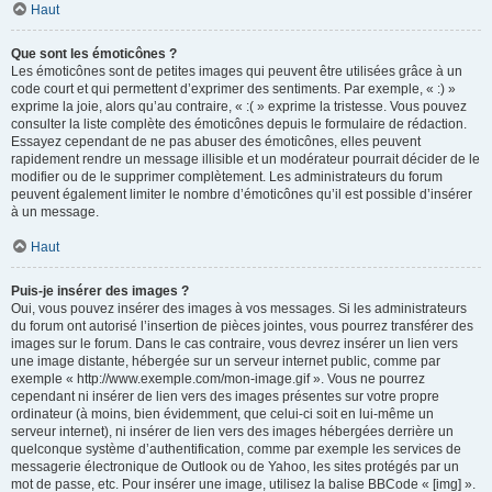
Haut
Que sont les émoticônes ?
Les émoticônes sont de petites images qui peuvent être utilisées grâce à un
code court et qui permettent d’exprimer des sentiments. Par exemple, « :) »
exprime la joie, alors qu’au contraire, « :( » exprime la tristesse. Vous pouvez
consulter la liste complète des émoticônes depuis le formulaire de rédaction.
Essayez cependant de ne pas abuser des émoticônes, elles peuvent
rapidement rendre un message illisible et un modérateur pourrait décider de le
modifier ou de le supprimer complètement. Les administrateurs du forum
peuvent également limiter le nombre d’émoticônes qu’il est possible d’insérer
à un message.
Haut
Puis-je insérer des images ?
Oui, vous pouvez insérer des images à vos messages. Si les administrateurs
du forum ont autorisé l’insertion de pièces jointes, vous pourrez transférer des
images sur le forum. Dans le cas contraire, vous devrez insérer un lien vers
une image distante, hébergée sur un serveur internet public, comme par
exemple « http://www.exemple.com/mon-image.gif ». Vous ne pourrez
cependant ni insérer de lien vers des images présentes sur votre propre
ordinateur (à moins, bien évidemment, que celui-ci soit en lui-même un
serveur internet), ni insérer de lien vers des images hébergées derrière un
quelconque système d’authentification, comme par exemple les services de
messagerie électronique de Outlook ou de Yahoo, les sites protégés par un
mot de passe, etc. Pour insérer une image, utilisez la balise BBCode « [img] ».