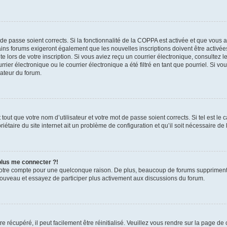
t de passe soient corrects. Si la fonctionnalité de la COPPA est activée et que vous 
ains forums exigeront également que les nouvelles inscriptions doivent être activée
te lors de votre inscription. Si vous aviez reçu un courrier électronique, consultez l
r électronique ou le courrier électronique a été filtré en tant que pourriel. Si vo
rateur du forum.
out que votre nom d’utilisateur et votre mot de passe soient corrects. Si tel est le
iétaire du site internet ait un problème de configuration et qu’il soit nécessaire de l
 plus me connecter ?!
votre compte pour une quelconque raison. De plus, beaucoup de forums suppriment pér
 nouveau et essayez de participer plus activement aux discussions du forum.
 récupéré, il peut facilement être réinitialisé. Veuillez vous rendre sur la page de