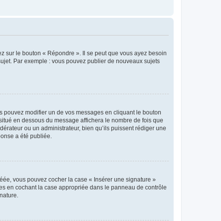
ez sur le bouton « Répondre ». Il se peut que vous ayez besoin
 sujet. Par exemple : vous pouvez publier de nouveaux sujets
s pouvez modifier un de vos messages en cliquant le bouton
e situé en dessous du message affichera le nombre de fois que
modérateur ou un administrateur, bien qu’ils puissent rédiger une
ponse a été publiée.
réée, vous pouvez cocher la case « Insérer une signature »
ages en cochant la case appropriée dans le panneau de contrôle
gnature.