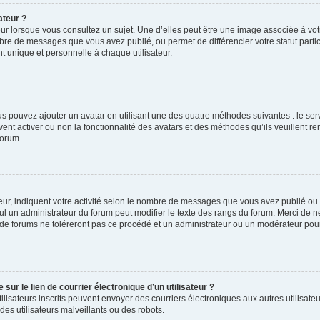
ateur ?
ur lorsque vous consultez un sujet. Une d’elles peut être une image associée à vo
mbre de messages que vous avez publié, ou permet de différencier votre statut parti
 unique et personnelle à chaque utilisateur.
ous pouvez ajouter un avatar en utilisant une des quatre méthodes suivantes : le serv
ent activer ou non la fonctionnalité des avatars et des méthodes qu’ils veuillent ren
forum.
ur, indiquent votre activité selon le nombre de messages que vous avez publié ou id
eul un administrateur du forum peut modifier le texte des rangs du forum. Merci de 
de forums ne toléreront pas ce procédé et un administrateur ou un modérateur pou
ur le lien de courrier électronique d’un utilisateur ?
s utilisateurs inscrits peuvent envoyer des courriers électroniques aux autres utili
es utilisateurs malveillants ou des robots.