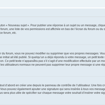
outon « Nouveau sujet ». Pour publier une réponse à un sujet ou un message, cliqu
 forum, une liste de vos permissions est affichée en bas de l’écran du forum ou du
ce forum, etc.
r du forum, vous ne pouvez modifier ou supprimer que vos propres messages. Vou
 initial ait été publié. Si quelqu’un a déjà répondu à votre message, un petit text
ion. Ce petit texte n’apparaîtra pas s’il s’agit d’une modification effectuée par un 
ue les utilisateurs normaux ne peuvent pas supprimer leur propre message si une ré
ut d’abord en créer une depuis le panneau de contrôle de l’utilisateur. Une fois c
ure. Vous pouvez également ajouter une signature qui sera insérée à tous vos mess
 vous sera plus utile de spécifier sur chaque message votre souhait d’insérer votre si