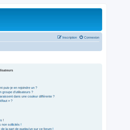
Inscription
Connexion
lisateurs
t puis-je en rejoindre un ?
 groupe d’utilisateurs ?
araissent dans une couleur différente ?
défaut » ?
s !
non sollicités !
e de la part de quelqu’un sur ce forum !