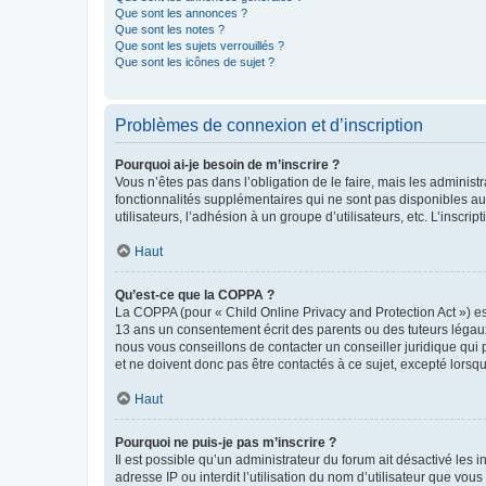
Que sont les annonces ?
Que sont les notes ?
Que sont les sujets verrouillés ?
Que sont les icônes de sujet ?
Problèmes de connexion et d’inscription
Pourquoi ai-je besoin de m’inscrire ?
Vous n’êtes pas dans l’obligation de le faire, mais les adminis
fonctionnalités supplémentaires qui ne sont pas disponibles aux 
utilisateurs, l’adhésion à un groupe d’utilisateurs, etc. L’insc
Haut
Qu’est-ce que la COPPA ?
La COPPA (pour « Child Online Privacy and Protection Act ») es
13 ans un consentement écrit des parents ou des tuteurs légaux
nous vous conseillons de contacter un conseiller juridique qui
et ne doivent donc pas être contactés à ce sujet, excepté lorsq
Haut
Pourquoi ne puis-je pas m’inscrire ?
Il est possible qu’un administrateur du forum ait désactivé les 
adresse IP ou interdit l’utilisation du nom d’utilisateur que vou