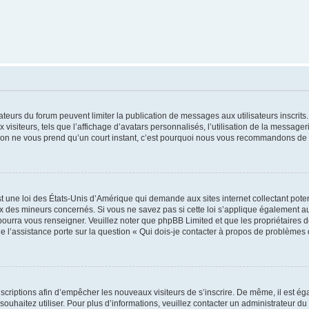
trateurs du forum peuvent limiter la publication de messages aux utilisateurs inscri
visiteurs, tels que l’affichage d’avatars personnalisés, l’utilisation de la messager
ription ne vous prend qu’un court instant, c’est pourquoi nous vous recommandons de l
t une loi des États-Unis d’Amérique qui demande aux sites internet collectant pot
 des mineurs concernés. Si vous ne savez pas si cette loi s’applique également au
 pourra vous renseigner. Veuillez noter que phpBB Limited et que les propriétaires
ue l’assistance porte sur la question « Qui dois-je contacter à propos de problèmes 
inscriptions afin d’empêcher les nouveaux visiteurs de s’inscrire. De même, il est é
s souhaitez utiliser. Pour plus d’informations, veuillez contacter un administrateur du