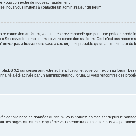
voir vous connecter de nouveau rapidement.
sse, nous vous invitons à contacter un administrateur du forum.
otre connexion au forum, vous ne resterez connecté que pour une période prédéfinie
se « Se souvenir de moi » lors de votre connexion au forum. Ceci n’est pas recomm
’arrivez pas à trouver cette case à cocher, il est probable qu’un administrateur du fo
 phpBB 3.2 qui conservent votre authentification et votre connexion au forum. Les 
tionnalité a été activée par un administrateur du forum. Si vous rencontrez des pro
ockés dans la base de données du forum. Vous pouvez les modifier depuis le panneau 
haut des pages du forum. Ce système vous permettra de modifier tous vos paramètre