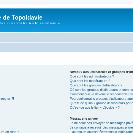
e de Topoldavie
sur un corps fini. À la fin, ça fait zéro. »
Niveaux des utilisateurs et groupes d’uti
Que sont les administrateurs ?
Que sont les modérateurs ?
Que sont les groupes d’utilisateurs ?
Où sont les groupes d’utilisateurs et commen
Comment puis-je devenir le responsable d’un
nnecter ?!
Pourquoi certains groupes d’utilisateurs app
Qu’est-ce qu’un « groupe d’utilisateurs par 
Qu’est-ce que le lien « L’équipe » ?
Messagerie privée
Je ne peux pas envoyer de messages privé
Je continue à recevoir des messages privés 
urs en ligne ?
J’ai reçu un courrier électronique indésirabl