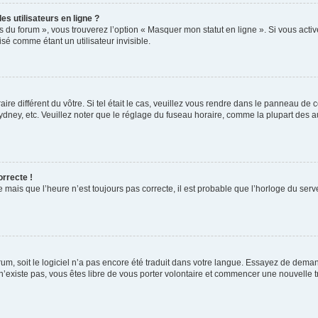
s utilisateurs en ligne ?
s du forum », vous trouverez l’option « Masquer mon statut en ligne ». Si vous activ
é comme étant un utilisateur invisible.
aire différent du vôtre. Si tel était le cas, veuillez vous rendre dans le panneau de co
ey, etc. Veuillez noter que le réglage du fuseau horaire, comme la plupart des autr
orrecte !
 mais que l’heure n’est toujours pas correcte, il est probable que l’horloge du serve
orum, soit le logiciel n’a pas encore été traduit dans votre langue. Essayez de deman
 n’existe pas, vous êtes libre de vous porter volontaire et commencer une nouvelle t