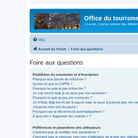
Office du tourism
« La vie, c'est la somme des éléments 
FAQ
Accueil du forum
Foire aux questions
Foire aux questions
Problèmes de connexion et d’inscription
Pourquoi ai-je besoin de m’inscrire ?
Qu’est-ce que la COPPA ?
Pourquoi ne puis-je pas m’inscrire ?
Je suis inscrit mais je ne peux pas me connecter !
Pourquoi ne puis-je pas me connecter ?
Je m’étais déjà inscrit par le passé mais ne peux à présent plus me co
J’ai perdu mon mot de passe !
Pourquoi suis-je déconnecté automatiquement ?
À quoi sert « Supprimer les cookies » ?
Préférences et paramètres des utilisateurs
Comment puis-je modifier mes paramètres ?
Comment puis-je masquer mon nom d’utilisateur de la liste des utilisate