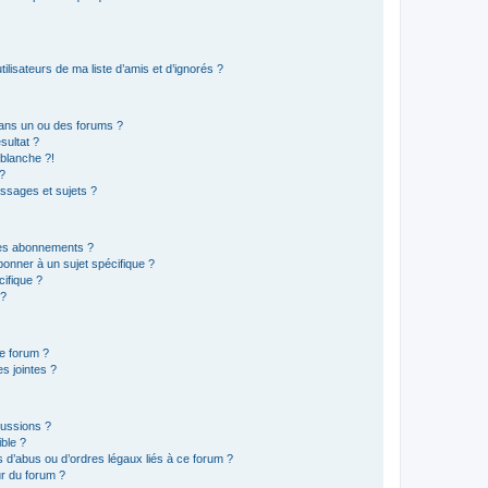
lisateurs de ma liste d’amis et d’ignorés ?
ans un ou des forums ?
sultat ?
blanche ?!
?
ssages et sujets ?
t les abonnements ?
onner à un sujet spécifique ?
ifique ?
 ?
ce forum ?
s jointes ?
cussions ?
ible ?
 d’abus ou d’ordres légaux liés à ce forum ?
r du forum ?