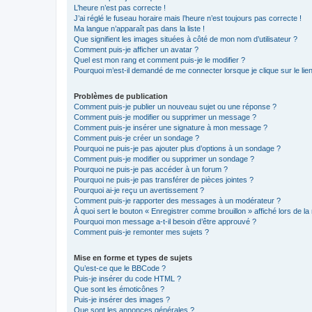
L’heure n’est pas correcte !
J’ai réglé le fuseau horaire mais l’heure n’est toujours pas correcte !
Ma langue n’apparaît pas dans la liste !
Que signifient les images situées à côté de mon nom d’utilisateur ?
Comment puis-je afficher un avatar ?
Quel est mon rang et comment puis-je le modifier ?
Pourquoi m’est-il demandé de me connecter lorsque je clique sur le lien 
Problèmes de publication
Comment puis-je publier un nouveau sujet ou une réponse ?
Comment puis-je modifier ou supprimer un message ?
Comment puis-je insérer une signature à mon message ?
Comment puis-je créer un sondage ?
Pourquoi ne puis-je pas ajouter plus d’options à un sondage ?
Comment puis-je modifier ou supprimer un sondage ?
Pourquoi ne puis-je pas accéder à un forum ?
Pourquoi ne puis-je pas transférer de pièces jointes ?
Pourquoi ai-je reçu un avertissement ?
Comment puis-je rapporter des messages à un modérateur ?
À quoi sert le bouton « Enregistrer comme brouillon » affiché lors de la 
Pourquoi mon message a-t-il besoin d’être approuvé ?
Comment puis-je remonter mes sujets ?
Mise en forme et types de sujets
Qu’est-ce que le BBCode ?
Puis-je insérer du code HTML ?
Que sont les émoticônes ?
Puis-je insérer des images ?
Que sont les annonces générales ?