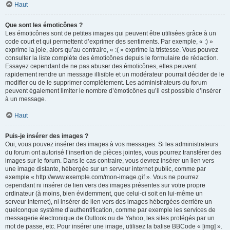
Haut
Que sont les émoticônes ?
Les émoticônes sont de petites images qui peuvent être utilisées grâce à un
code court et qui permettent d’exprimer des sentiments. Par exemple, « :) »
exprime la joie, alors qu’au contraire, « :( » exprime la tristesse. Vous pouvez
consulter la liste complète des émoticônes depuis le formulaire de rédaction.
Essayez cependant de ne pas abuser des émoticônes, elles peuvent
rapidement rendre un message illisible et un modérateur pourrait décider de le
modifier ou de le supprimer complètement. Les administrateurs du forum
peuvent également limiter le nombre d’émoticônes qu’il est possible d’insérer
à un message.
Haut
Puis-je insérer des images ?
Oui, vous pouvez insérer des images à vos messages. Si les administrateurs
du forum ont autorisé l’insertion de pièces jointes, vous pourrez transférer des
images sur le forum. Dans le cas contraire, vous devrez insérer un lien vers
une image distante, hébergée sur un serveur internet public, comme par
exemple « http://www.exemple.com/mon-image.gif ». Vous ne pourrez
cependant ni insérer de lien vers des images présentes sur votre propre
ordinateur (à moins, bien évidemment, que celui-ci soit en lui-même un
serveur internet), ni insérer de lien vers des images hébergées derrière un
quelconque système d’authentification, comme par exemple les services de
messagerie électronique de Outlook ou de Yahoo, les sites protégés par un
mot de passe, etc. Pour insérer une image, utilisez la balise BBCode « [img] ».