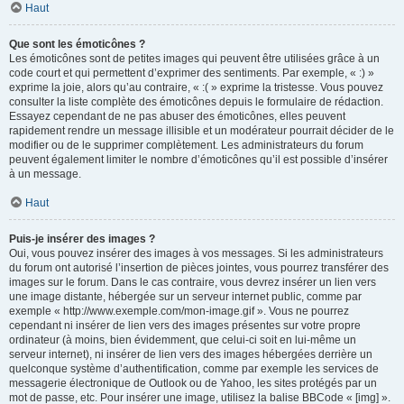
Haut
Que sont les émoticônes ?
Les émoticônes sont de petites images qui peuvent être utilisées grâce à un
code court et qui permettent d’exprimer des sentiments. Par exemple, « :) »
exprime la joie, alors qu’au contraire, « :( » exprime la tristesse. Vous pouvez
consulter la liste complète des émoticônes depuis le formulaire de rédaction.
Essayez cependant de ne pas abuser des émoticônes, elles peuvent
rapidement rendre un message illisible et un modérateur pourrait décider de le
modifier ou de le supprimer complètement. Les administrateurs du forum
peuvent également limiter le nombre d’émoticônes qu’il est possible d’insérer
à un message.
Haut
Puis-je insérer des images ?
Oui, vous pouvez insérer des images à vos messages. Si les administrateurs
du forum ont autorisé l’insertion de pièces jointes, vous pourrez transférer des
images sur le forum. Dans le cas contraire, vous devrez insérer un lien vers
une image distante, hébergée sur un serveur internet public, comme par
exemple « http://www.exemple.com/mon-image.gif ». Vous ne pourrez
cependant ni insérer de lien vers des images présentes sur votre propre
ordinateur (à moins, bien évidemment, que celui-ci soit en lui-même un
serveur internet), ni insérer de lien vers des images hébergées derrière un
quelconque système d’authentification, comme par exemple les services de
messagerie électronique de Outlook ou de Yahoo, les sites protégés par un
mot de passe, etc. Pour insérer une image, utilisez la balise BBCode « [img] ».