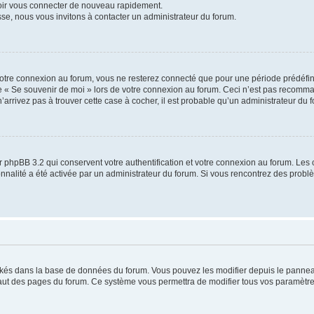
voir vous connecter de nouveau rapidement.
sse, nous vous invitons à contacter un administrateur du forum.
otre connexion au forum, vous ne resterez connecté que pour une période prédéfinie
se « Se souvenir de moi » lors de votre connexion au forum. Ceci n’est pas recomm
’arrivez pas à trouver cette case à cocher, il est probable qu’un administrateur du fo
 phpBB 3.2 qui conservent votre authentification et votre connexion au forum. Les 
tionnalité a été activée par un administrateur du forum. Si vous rencontrez des pro
ockés dans la base de données du forum. Vous pouvez les modifier depuis le panneau 
haut des pages du forum. Ce système vous permettra de modifier tous vos paramètre