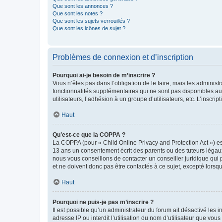
Que sont les annonces ?
Que sont les notes ?
Que sont les sujets verrouillés ?
Que sont les icônes de sujet ?
Problèmes de connexion et d’inscription
Pourquoi ai-je besoin de m’inscrire ?
Vous n’êtes pas dans l’obligation de le faire, mais les adminis
fonctionnalités supplémentaires qui ne sont pas disponibles aux 
utilisateurs, l’adhésion à un groupe d’utilisateurs, etc. L’insc
Haut
Qu’est-ce que la COPPA ?
La COPPA (pour « Child Online Privacy and Protection Act ») es
13 ans un consentement écrit des parents ou des tuteurs légaux
nous vous conseillons de contacter un conseiller juridique qui
et ne doivent donc pas être contactés à ce sujet, excepté lorsq
Haut
Pourquoi ne puis-je pas m’inscrire ?
Il est possible qu’un administrateur du forum ait désactivé les 
adresse IP ou interdit l’utilisation du nom d’utilisateur que vou