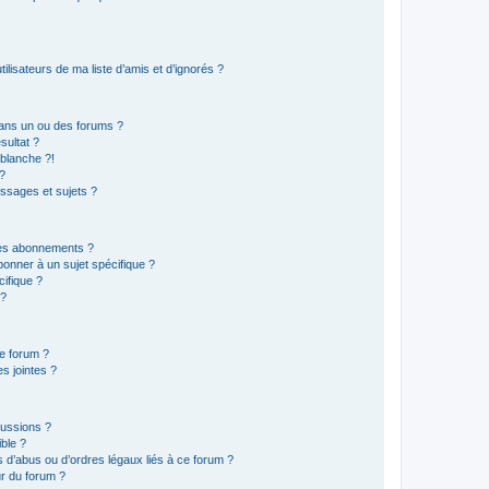
lisateurs de ma liste d’amis et d’ignorés ?
ans un ou des forums ?
sultat ?
blanche ?!
?
ssages et sujets ?
t les abonnements ?
onner à un sujet spécifique ?
ifique ?
 ?
ce forum ?
s jointes ?
cussions ?
ible ?
 d’abus ou d’ordres légaux liés à ce forum ?
r du forum ?