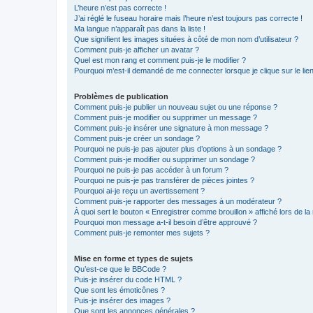
L’heure n’est pas correcte !
J’ai réglé le fuseau horaire mais l’heure n’est toujours pas correcte !
Ma langue n’apparaît pas dans la liste !
Que signifient les images situées à côté de mon nom d’utilisateur ?
Comment puis-je afficher un avatar ?
Quel est mon rang et comment puis-je le modifier ?
Pourquoi m’est-il demandé de me connecter lorsque je clique sur le lien 
Problèmes de publication
Comment puis-je publier un nouveau sujet ou une réponse ?
Comment puis-je modifier ou supprimer un message ?
Comment puis-je insérer une signature à mon message ?
Comment puis-je créer un sondage ?
Pourquoi ne puis-je pas ajouter plus d’options à un sondage ?
Comment puis-je modifier ou supprimer un sondage ?
Pourquoi ne puis-je pas accéder à un forum ?
Pourquoi ne puis-je pas transférer de pièces jointes ?
Pourquoi ai-je reçu un avertissement ?
Comment puis-je rapporter des messages à un modérateur ?
À quoi sert le bouton « Enregistrer comme brouillon » affiché lors de la 
Pourquoi mon message a-t-il besoin d’être approuvé ?
Comment puis-je remonter mes sujets ?
Mise en forme et types de sujets
Qu’est-ce que le BBCode ?
Puis-je insérer du code HTML ?
Que sont les émoticônes ?
Puis-je insérer des images ?
Que sont les annonces générales ?