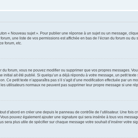
outon « Nouveau sujet ». Pour publier une réponse à un sujet ou un message, cliqu
 forum, une liste de vos permissions est affichée en bas de l’écran du forum ou du
ce forum, etc.
r du forum, vous ne pouvez modifier ou supprimer que vos propres messages. Vou
 initial ait été publié. Si quelqu’un a déjà répondu à votre message, un petit text
ion. Ce petit texte n’apparaîtra pas s’il s’agit d’une modification effectuée par un 
ue les utilisateurs normaux ne peuvent pas supprimer leur propre message si une ré
ut d’abord en créer une depuis le panneau de contrôle de l’utilisateur. Une fois c
ure. Vous pouvez également ajouter une signature qui sera insérée à tous vos mess
 vous sera plus utile de spécifier sur chaque message votre souhait d’insérer votre si