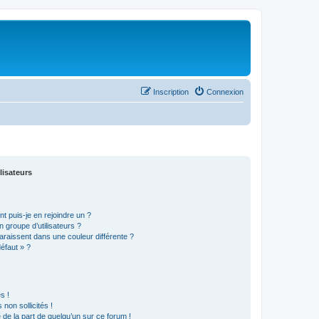
Inscription
Connexion
lisateurs
t puis-je en rejoindre un ?
 groupe d’utilisateurs ?
araissent dans une couleur différente ?
défaut » ?
s !
non sollicités !
e de la part de quelqu’un sur ce forum !