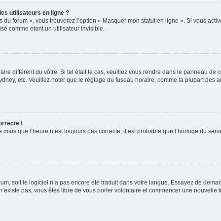
s utilisateurs en ligne ?
s du forum », vous trouverez l’option « Masquer mon statut en ligne ». Si vous activ
é comme étant un utilisateur invisible.
aire différent du vôtre. Si tel était le cas, veuillez vous rendre dans le panneau de co
ey, etc. Veuillez noter que le réglage du fuseau horaire, comme la plupart des autr
orrecte !
 mais que l’heure n’est toujours pas correcte, il est probable que l’horloge du serve
orum, soit le logiciel n’a pas encore été traduit dans votre langue. Essayez de deman
 n’existe pas, vous êtes libre de vous porter volontaire et commencer une nouvelle t