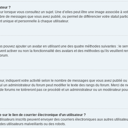
ateur ?
ur lorsque vous consultez un sujet. Une d’elles peut être une image associée à vo
mbre de messages que vous avez publié, ou permet de différencier votre statut parti
 unique et personnelle à chaque utilisateur.
ous pouvez ajouter un avatar en utilisant une des quatre méthodes suivantes : le serv
ent activer ou non la fonctionnalité des avatars et des méthodes qu’ils veuillent ren
forum.
ur, indiquent votre activité selon le nombre de messages que vous avez publié ou id
eul un administrateur du forum peut modifier le texte des rangs du forum. Merci de 
de forums ne toléreront pas ce procédé et un administrateur ou un modérateur pou
ur le lien de courrier électronique d’un utilisateur ?
s utilisateurs inscrits peuvent envoyer des courriers électroniques aux autres utili
es utilisateurs malveillants ou des robots.