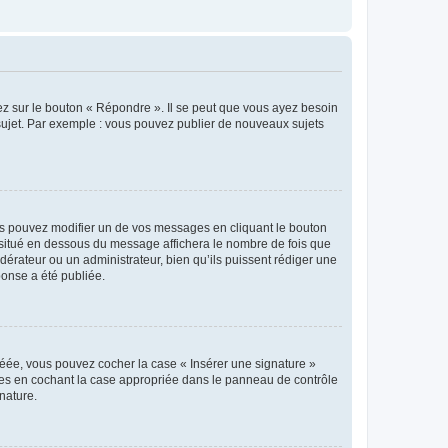
ez sur le bouton « Répondre ». Il se peut que vous ayez besoin
 sujet. Par exemple : vous pouvez publier de nouveaux sujets
s pouvez modifier un de vos messages en cliquant le bouton
e situé en dessous du message affichera le nombre de fois que
modérateur ou un administrateur, bien qu’ils puissent rédiger une
ponse a été publiée.
réée, vous pouvez cocher la case « Insérer une signature »
ages en cochant la case appropriée dans le panneau de contrôle
gnature.