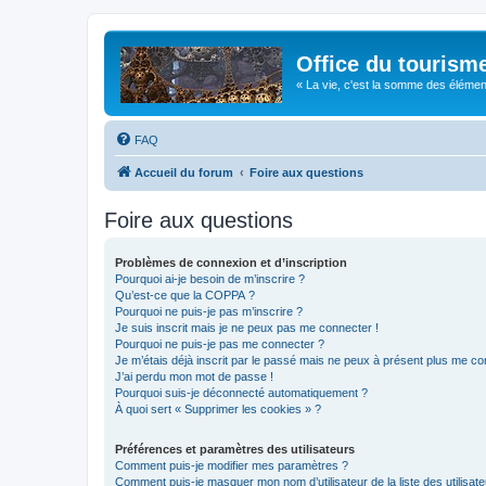
Office du tourism
« La vie, c'est la somme des éléments 
FAQ
Accueil du forum
Foire aux questions
Foire aux questions
Problèmes de connexion et d’inscription
Pourquoi ai-je besoin de m’inscrire ?
Qu’est-ce que la COPPA ?
Pourquoi ne puis-je pas m’inscrire ?
Je suis inscrit mais je ne peux pas me connecter !
Pourquoi ne puis-je pas me connecter ?
Je m’étais déjà inscrit par le passé mais ne peux à présent plus me co
J’ai perdu mon mot de passe !
Pourquoi suis-je déconnecté automatiquement ?
À quoi sert « Supprimer les cookies » ?
Préférences et paramètres des utilisateurs
Comment puis-je modifier mes paramètres ?
Comment puis-je masquer mon nom d’utilisateur de la liste des utilisate