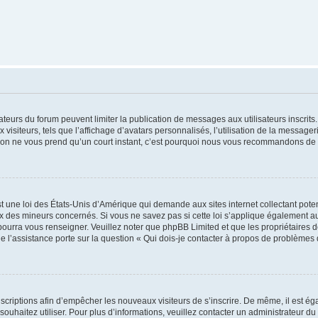
trateurs du forum peuvent limiter la publication de messages aux utilisateurs inscri
visiteurs, tels que l’affichage d’avatars personnalisés, l’utilisation de la messager
ription ne vous prend qu’un court instant, c’est pourquoi nous vous recommandons de l
t une loi des États-Unis d’Amérique qui demande aux sites internet collectant pot
 des mineurs concernés. Si vous ne savez pas si cette loi s’applique également au
 pourra vous renseigner. Veuillez noter que phpBB Limited et que les propriétaires
ue l’assistance porte sur la question « Qui dois-je contacter à propos de problèmes 
inscriptions afin d’empêcher les nouveaux visiteurs de s’inscrire. De même, il est é
s souhaitez utiliser. Pour plus d’informations, veuillez contacter un administrateur du