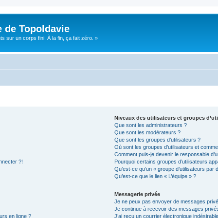
e de Topoldavie
sur un corps fini. À la fin, ça fait zéro. »
Niveaux des utilisateurs et groupes d’uti
Que sont les administrateurs ?
Que sont les modérateurs ?
Que sont les groupes d’utilisateurs ?
Où sont les groupes d’utilisateurs et commen
Comment puis-je devenir le responsable d’un
nnecter ?!
Pourquoi certains groupes d’utilisateurs app
Qu’est-ce qu’un « groupe d’utilisateurs par 
Qu’est-ce que le lien « L’équipe » ?
Messagerie privée
Je ne peux pas envoyer de messages privé
Je continue à recevoir des messages privés 
urs en ligne ?
J’ai reçu un courrier électronique indésirabl