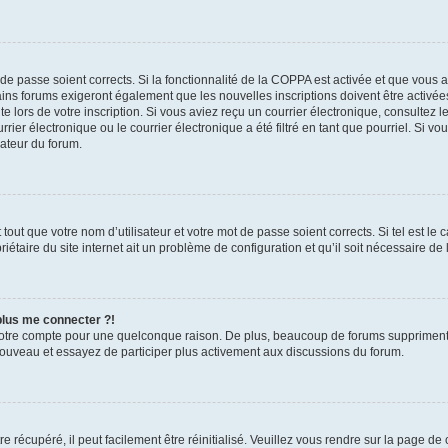
t de passe soient corrects. Si la fonctionnalité de la COPPA est activée et que vous 
ains forums exigeront également que les nouvelles inscriptions doivent être activée
te lors de votre inscription. Si vous aviez reçu un courrier électronique, consultez l
r électronique ou le courrier électronique a été filtré en tant que pourriel. Si vo
rateur du forum.
out que votre nom d’utilisateur et votre mot de passe soient corrects. Si tel est le
iétaire du site internet ait un problème de configuration et qu’il soit nécessaire de l
 plus me connecter ?!
votre compte pour une quelconque raison. De plus, beaucoup de forums suppriment pér
 nouveau et essayez de participer plus activement aux discussions du forum.
 récupéré, il peut facilement être réinitialisé. Veuillez vous rendre sur la page de