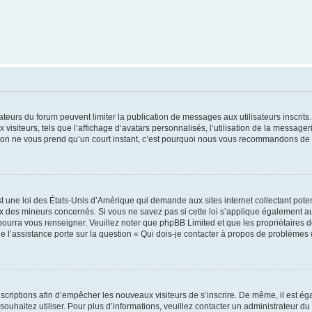
trateurs du forum peuvent limiter la publication de messages aux utilisateurs inscri
visiteurs, tels que l’affichage d’avatars personnalisés, l’utilisation de la messager
ription ne vous prend qu’un court instant, c’est pourquoi nous vous recommandons de l
t une loi des États-Unis d’Amérique qui demande aux sites internet collectant pot
 des mineurs concernés. Si vous ne savez pas si cette loi s’applique également au
 pourra vous renseigner. Veuillez noter que phpBB Limited et que les propriétaires
ue l’assistance porte sur la question « Qui dois-je contacter à propos de problèmes 
inscriptions afin d’empêcher les nouveaux visiteurs de s’inscrire. De même, il est é
s souhaitez utiliser. Pour plus d’informations, veuillez contacter un administrateur du