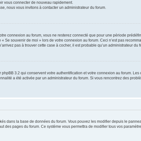
voir vous connecter de nouveau rapidement.
sse, nous vous invitons à contacter un administrateur du forum.
otre connexion au forum, vous ne resterez connecté que pour une période prédéfinie
se « Se souvenir de moi » lors de votre connexion au forum. Ceci n’est pas recomm
’arrivez pas à trouver cette case à cocher, il est probable qu’un administrateur du fo
 phpBB 3.2 qui conservent votre authentification et votre connexion au forum. Les 
tionnalité a été activée par un administrateur du forum. Si vous rencontrez des pro
ockés dans la base de données du forum. Vous pouvez les modifier depuis le panneau 
haut des pages du forum. Ce système vous permettra de modifier tous vos paramètre