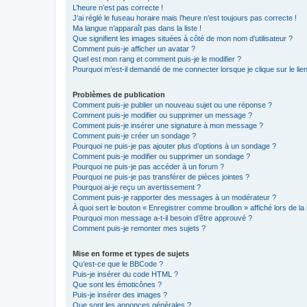
L’heure n’est pas correcte !
J’ai réglé le fuseau horaire mais l’heure n’est toujours pas correcte !
Ma langue n’apparaît pas dans la liste !
Que signifient les images situées à côté de mon nom d’utilisateur ?
Comment puis-je afficher un avatar ?
Quel est mon rang et comment puis-je le modifier ?
Pourquoi m’est-il demandé de me connecter lorsque je clique sur le lien 
Problèmes de publication
Comment puis-je publier un nouveau sujet ou une réponse ?
Comment puis-je modifier ou supprimer un message ?
Comment puis-je insérer une signature à mon message ?
Comment puis-je créer un sondage ?
Pourquoi ne puis-je pas ajouter plus d’options à un sondage ?
Comment puis-je modifier ou supprimer un sondage ?
Pourquoi ne puis-je pas accéder à un forum ?
Pourquoi ne puis-je pas transférer de pièces jointes ?
Pourquoi ai-je reçu un avertissement ?
Comment puis-je rapporter des messages à un modérateur ?
À quoi sert le bouton « Enregistrer comme brouillon » affiché lors de la 
Pourquoi mon message a-t-il besoin d’être approuvé ?
Comment puis-je remonter mes sujets ?
Mise en forme et types de sujets
Qu’est-ce que le BBCode ?
Puis-je insérer du code HTML ?
Que sont les émoticônes ?
Puis-je insérer des images ?
Que sont les annonces générales ?