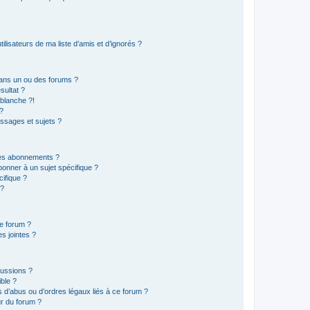
lisateurs de ma liste d’amis et d’ignorés ?
ans un ou des forums ?
sultat ?
blanche ?!
?
ssages et sujets ?
t les abonnements ?
onner à un sujet spécifique ?
ifique ?
 ?
ce forum ?
s jointes ?
cussions ?
ible ?
 d’abus ou d’ordres légaux liés à ce forum ?
r du forum ?