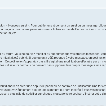
outon « Nouveau sujet ». Pour publier une réponse à un sujet ou un message, cliqu
 forum, une liste de vos permissions est affichée en bas de l’écran du forum ou du
ce forum, etc.
r du forum, vous ne pouvez modifier ou supprimer que vos propres messages. Vou
 initial ait été publié. Si quelqu’un a déjà répondu à votre message, un petit text
ion. Ce petit texte n’apparaîtra pas s’il s’agit d’une modification effectuée par un 
ue les utilisateurs normaux ne peuvent pas supprimer leur propre message si une ré
ut d’abord en créer une depuis le panneau de contrôle de l’utilisateur. Une fois c
ure. Vous pouvez également ajouter une signature qui sera insérée à tous vos mess
 vous sera plus utile de spécifier sur chaque message votre souhait d’insérer votre si