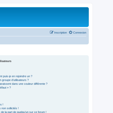
Inscription
Connexion
lisateurs
t puis-je en rejoindre un ?
 groupe d’utilisateurs ?
araissent dans une couleur différente ?
défaut » ?
s !
non sollicités !
e de la part de quelqu’un sur ce forum !