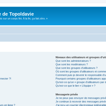
e de Topoldavie
sur un corps fini. À la fin, ça fait zéro. »
Niveaux des utilisateurs et groupes d’uti
Que sont les administrateurs ?
Que sont les modérateurs ?
Que sont les groupes d’utilisateurs ?
Où sont les groupes d’utilisateurs et commen
Comment puis-je devenir le responsable d’un
nnecter ?!
Pourquoi certains groupes d’utilisateurs app
Qu’est-ce qu’un « groupe d’utilisateurs par 
Qu’est-ce que le lien « L’équipe » ?
Messagerie privée
Je ne peux pas envoyer de messages privé
Je continue à recevoir des messages privés 
urs en ligne ?
J’ai reçu un courrier électronique indésirabl