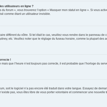
s utilisateurs en ligne ?
s du forum », vous trouverez l’option « Masquer mon statut en ligne ». Si vous activ
é comme étant un utilisateur invisible.
aire différent du vôtre. Si tel était le cas, veuillez vous rendre dans le panneau de co
ey, etc. Veuillez noter que le réglage du fuseau horaire, comme la plupart des autr
orrecte !
 mais que l’heure n’est toujours pas correcte, il est probable que l’horloge du serve
orum, soit le logiciel n’a pas encore été traduit dans votre langue. Essayez de deman
 n’existe pas, vous êtes libre de vous porter volontaire et commencer une nouvelle t