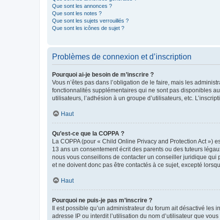
Que sont les annonces ?
Que sont les notes ?
Que sont les sujets verrouillés ?
Que sont les icônes de sujet ?
Problèmes de connexion et d’inscription
Pourquoi ai-je besoin de m’inscrire ?
Vous n’êtes pas dans l’obligation de le faire, mais les adminis
fonctionnalités supplémentaires qui ne sont pas disponibles aux 
utilisateurs, l’adhésion à un groupe d’utilisateurs, etc. L’insc
Haut
Qu’est-ce que la COPPA ?
La COPPA (pour « Child Online Privacy and Protection Act ») es
13 ans un consentement écrit des parents ou des tuteurs légaux
nous vous conseillons de contacter un conseiller juridique qui
et ne doivent donc pas être contactés à ce sujet, excepté lorsq
Haut
Pourquoi ne puis-je pas m’inscrire ?
Il est possible qu’un administrateur du forum ait désactivé les 
adresse IP ou interdit l’utilisation du nom d’utilisateur que vou