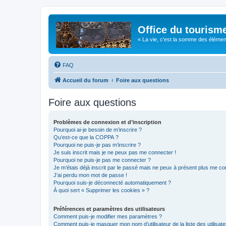
Office du tourism
« La vie, c'est la somme des éléments 
FAQ
Accueil du forum
Foire aux questions
Foire aux questions
Problèmes de connexion et d’inscription
Pourquoi ai-je besoin de m’inscrire ?
Qu’est-ce que la COPPA ?
Pourquoi ne puis-je pas m’inscrire ?
Je suis inscrit mais je ne peux pas me connecter !
Pourquoi ne puis-je pas me connecter ?
Je m’étais déjà inscrit par le passé mais ne peux à présent plus me co
J’ai perdu mon mot de passe !
Pourquoi suis-je déconnecté automatiquement ?
À quoi sert « Supprimer les cookies » ?
Préférences et paramètres des utilisateurs
Comment puis-je modifier mes paramètres ?
Comment puis-je masquer mon nom d’utilisateur de la liste des utilisate