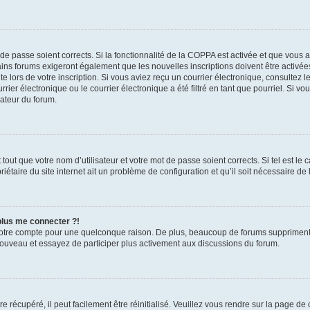
t de passe soient corrects. Si la fonctionnalité de la COPPA est activée et que vous 
ains forums exigeront également que les nouvelles inscriptions doivent être activée
te lors de votre inscription. Si vous aviez reçu un courrier électronique, consultez l
r électronique ou le courrier électronique a été filtré en tant que pourriel. Si vo
rateur du forum.
out que votre nom d’utilisateur et votre mot de passe soient corrects. Si tel est le
iétaire du site internet ait un problème de configuration et qu’il soit nécessaire de l
 plus me connecter ?!
votre compte pour une quelconque raison. De plus, beaucoup de forums suppriment pér
 nouveau et essayez de participer plus activement aux discussions du forum.
 récupéré, il peut facilement être réinitialisé. Veuillez vous rendre sur la page de