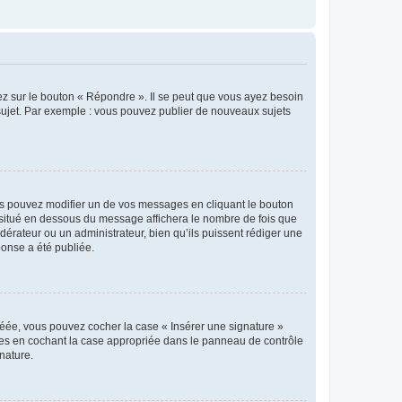
ez sur le bouton « Répondre ». Il se peut que vous ayez besoin
 sujet. Par exemple : vous pouvez publier de nouveaux sujets
s pouvez modifier un de vos messages en cliquant le bouton
e situé en dessous du message affichera le nombre de fois que
modérateur ou un administrateur, bien qu’ils puissent rédiger une
ponse a été publiée.
réée, vous pouvez cocher la case « Insérer une signature »
ages en cochant la case appropriée dans le panneau de contrôle
gnature.