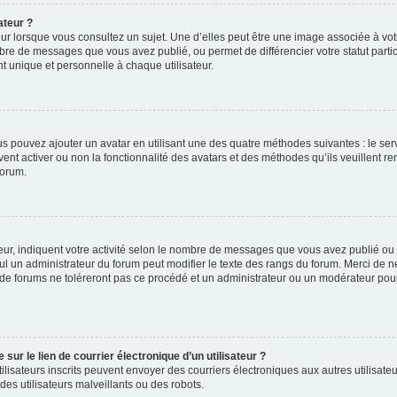
ateur ?
ur lorsque vous consultez un sujet. Une d’elles peut être une image associée à vo
mbre de messages que vous avez publié, ou permet de différencier votre statut parti
 unique et personnelle à chaque utilisateur.
ous pouvez ajouter un avatar en utilisant une des quatre méthodes suivantes : le serv
ent activer ou non la fonctionnalité des avatars et des méthodes qu’ils veuillent ren
forum.
ur, indiquent votre activité selon le nombre de messages que vous avez publié ou id
eul un administrateur du forum peut modifier le texte des rangs du forum. Merci de 
de forums ne toléreront pas ce procédé et un administrateur ou un modérateur pou
ur le lien de courrier électronique d’un utilisateur ?
s utilisateurs inscrits peuvent envoyer des courriers électroniques aux autres utili
es utilisateurs malveillants ou des robots.