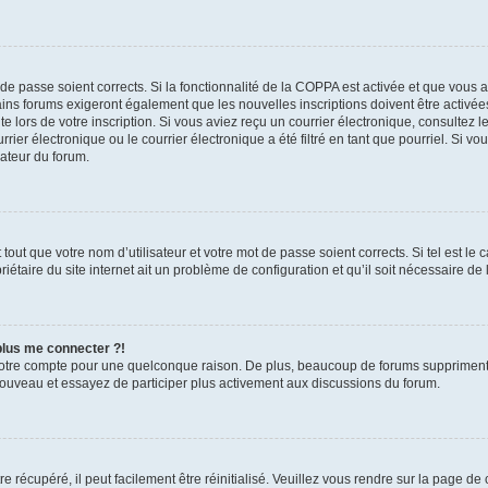
t de passe soient corrects. Si la fonctionnalité de la COPPA est activée et que vous 
ains forums exigeront également que les nouvelles inscriptions doivent être activée
te lors de votre inscription. Si vous aviez reçu un courrier électronique, consultez l
r électronique ou le courrier électronique a été filtré en tant que pourriel. Si vo
rateur du forum.
out que votre nom d’utilisateur et votre mot de passe soient corrects. Si tel est le
iétaire du site internet ait un problème de configuration et qu’il soit nécessaire de l
 plus me connecter ?!
votre compte pour une quelconque raison. De plus, beaucoup de forums suppriment pér
 nouveau et essayez de participer plus activement aux discussions du forum.
 récupéré, il peut facilement être réinitialisé. Veuillez vous rendre sur la page de