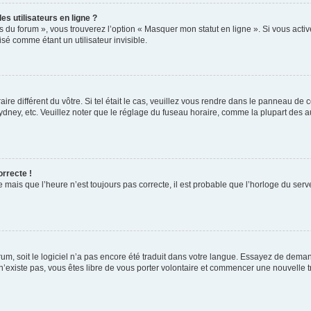
s utilisateurs en ligne ?
s du forum », vous trouverez l’option « Masquer mon statut en ligne ». Si vous activ
é comme étant un utilisateur invisible.
aire différent du vôtre. Si tel était le cas, veuillez vous rendre dans le panneau de co
ey, etc. Veuillez noter que le réglage du fuseau horaire, comme la plupart des autr
orrecte !
 mais que l’heure n’est toujours pas correcte, il est probable que l’horloge du serve
orum, soit le logiciel n’a pas encore été traduit dans votre langue. Essayez de deman
 n’existe pas, vous êtes libre de vous porter volontaire et commencer une nouvelle t