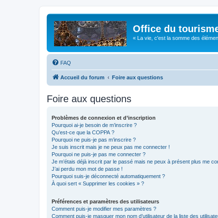
Office du tourism
« La vie, c'est la somme des éléments 
FAQ
Accueil du forum
Foire aux questions
Foire aux questions
Problèmes de connexion et d’inscription
Pourquoi ai-je besoin de m’inscrire ?
Qu’est-ce que la COPPA ?
Pourquoi ne puis-je pas m’inscrire ?
Je suis inscrit mais je ne peux pas me connecter !
Pourquoi ne puis-je pas me connecter ?
Je m’étais déjà inscrit par le passé mais ne peux à présent plus me co
J’ai perdu mon mot de passe !
Pourquoi suis-je déconnecté automatiquement ?
À quoi sert « Supprimer les cookies » ?
Préférences et paramètres des utilisateurs
Comment puis-je modifier mes paramètres ?
Comment puis-je masquer mon nom d’utilisateur de la liste des utilisate