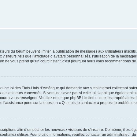
trateurs du forum peuvent limiter la publication de messages aux utilisateurs inscri
visiteurs, tels que l’affichage d’avatars personnalisés, l’utilisation de la messager
ription ne vous prend qu’un court instant, c’est pourquoi nous vous recommandons de l
t une loi des États-Unis d’Amérique qui demande aux sites internet collectant pot
 des mineurs concernés. Si vous ne savez pas si cette loi s’applique également au
 pourra vous renseigner. Veuillez noter que phpBB Limited et que les propriétaires
ue l’assistance porte sur la question « Qui dois-je contacter à propos de problèmes 
inscriptions afin d’empêcher les nouveaux visiteurs de s’inscrire. De même, il est é
s souhaitez utiliser. Pour plus d’informations, veuillez contacter un administrateur du