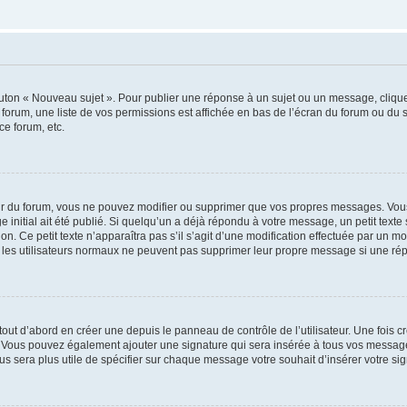
outon « Nouveau sujet ». Pour publier une réponse à un sujet ou un message, cliqu
 forum, une liste de vos permissions est affichée en bas de l’écran du forum ou du
ce forum, etc.
r du forum, vous ne pouvez modifier ou supprimer que vos propres messages. Vou
 initial ait été publié. Si quelqu’un a déjà répondu à votre message, un petit text
ion. Ce petit texte n’apparaîtra pas s’il s’agit d’une modification effectuée par un 
ue les utilisateurs normaux ne peuvent pas supprimer leur propre message si une ré
ut d’abord en créer une depuis le panneau de contrôle de l’utilisateur. Une fois c
ure. Vous pouvez également ajouter une signature qui sera insérée à tous vos mess
 vous sera plus utile de spécifier sur chaque message votre souhait d’insérer votre si