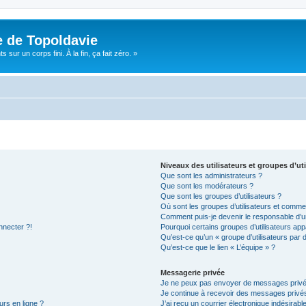
e de Topoldavie
sur un corps fini. À la fin, ça fait zéro. »
Niveaux des utilisateurs et groupes d’uti
Que sont les administrateurs ?
Que sont les modérateurs ?
Que sont les groupes d’utilisateurs ?
Où sont les groupes d’utilisateurs et commen
Comment puis-je devenir le responsable d’un
nnecter ?!
Pourquoi certains groupes d’utilisateurs app
Qu’est-ce qu’un « groupe d’utilisateurs par 
Qu’est-ce que le lien « L’équipe » ?
Messagerie privée
Je ne peux pas envoyer de messages privé
Je continue à recevoir des messages privés 
urs en ligne ?
J’ai reçu un courrier électronique indésirabl