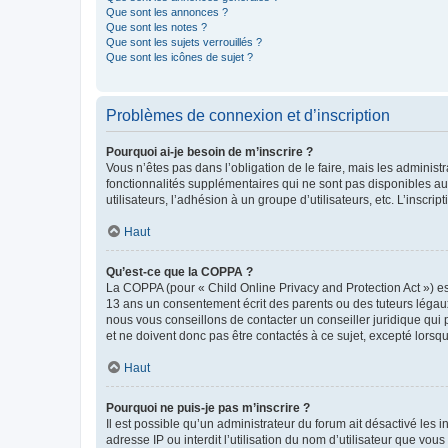
Que sont les annonces ?
Que sont les notes ?
Que sont les sujets verrouillés ?
Que sont les icônes de sujet ?
Problèmes de connexion et d’inscription
Pourquoi ai-je besoin de m’inscrire ?
Vous n’êtes pas dans l’obligation de le faire, mais les adminis
fonctionnalités supplémentaires qui ne sont pas disponibles aux 
utilisateurs, l’adhésion à un groupe d’utilisateurs, etc. L’insc
Haut
Qu’est-ce que la COPPA ?
La COPPA (pour « Child Online Privacy and Protection Act ») es
13 ans un consentement écrit des parents ou des tuteurs légaux
nous vous conseillons de contacter un conseiller juridique qui
et ne doivent donc pas être contactés à ce sujet, excepté lorsq
Haut
Pourquoi ne puis-je pas m’inscrire ?
Il est possible qu’un administrateur du forum ait désactivé les 
adresse IP ou interdit l’utilisation du nom d’utilisateur que vou