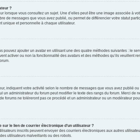
ateur ?
ur lorsque vous consultez un sujet. Une d’elles peut être une image associée à vo
mbre de messages que vous avez publié, ou permet de différencier votre statut parti
 unique et personnelle à chaque utilisateur.
ous pouvez ajouter un avatar en utilisant une des quatre méthodes suivantes : le serv
ent activer ou non la fonctionnalité des avatars et des méthodes qu’ils veuillent ren
forum.
ur, indiquent votre activité selon le nombre de messages que vous avez publié ou id
eul un administrateur du forum peut modifier le texte des rangs du forum. Merci de 
de forums ne toléreront pas ce procédé et un administrateur ou un modérateur pou
ur le lien de courrier électronique d’un utilisateur ?
s utilisateurs inscrits peuvent envoyer des courriers électroniques aux autres utili
es utilisateurs malveillants ou des robots.