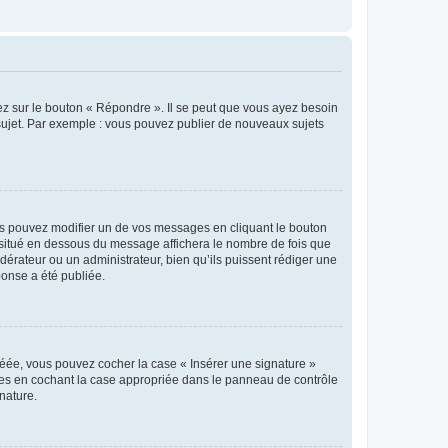
ez sur le bouton « Répondre ». Il se peut que vous ayez besoin
 sujet. Par exemple : vous pouvez publier de nouveaux sujets
s pouvez modifier un de vos messages en cliquant le bouton
e situé en dessous du message affichera le nombre de fois que
modérateur ou un administrateur, bien qu’ils puissent rédiger une
ponse a été publiée.
réée, vous pouvez cocher la case « Insérer une signature »
ages en cochant la case appropriée dans le panneau de contrôle
gnature.