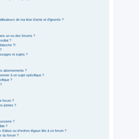
lisateurs de ma liste d’amis et d’ignorés ?
ans un ou des forums ?
sultat ?
blanche ?!
?
ssages et sujets ?
t les abonnements ?
onner à un sujet spécifique ?
ifique ?
 ?
ce forum ?
s jointes ?
cussions ?
ible ?
 d’abus ou d’ordres légaux liés à ce forum ?
r du forum ?