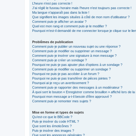
L’heure n’est pas correcte !
J’ai réglé le fuseau horaire mais l’heure n’est toujours pas correcte !
Ma langue n’apparaît pas dans la liste !
Que signifient les images situées à côté de mon nom d’utilisateur ?
Comment puis-je afficher un avatar ?
Quel est mon rang et comment puis-je le modifier ?
Pourquoi m’est-il demandé de me connecter lorsque je clique sur le lien 
Problèmes de publication
Comment puis-je publier un nouveau sujet ou une réponse ?
Comment puis-je modifier ou supprimer un message ?
Comment puis-je insérer une signature à mon message ?
Comment puis-je créer un sondage ?
Pourquoi ne puis-je pas ajouter plus d’options à un sondage ?
Comment puis-je modifier ou supprimer un sondage ?
Pourquoi ne puis-je pas accéder à un forum ?
Pourquoi ne puis-je pas transférer de pièces jointes ?
Pourquoi ai-je reçu un avertissement ?
Comment puis-je rapporter des messages à un modérateur ?
À quoi sert le bouton « Enregistrer comme brouillon » affiché lors de la 
Pourquoi mon message a-t-il besoin d’être approuvé ?
Comment puis-je remonter mes sujets ?
Mise en forme et types de sujets
Qu’est-ce que le BBCode ?
Puis-je insérer du code HTML ?
Que sont les émoticônes ?
Puis-je insérer des images ?
Que sont les annonces générales ?