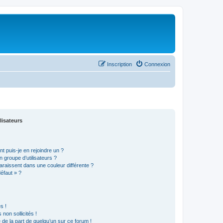
Inscription
Connexion
lisateurs
t puis-je en rejoindre un ?
 groupe d’utilisateurs ?
araissent dans une couleur différente ?
défaut » ?
s !
non sollicités !
e de la part de quelqu’un sur ce forum !