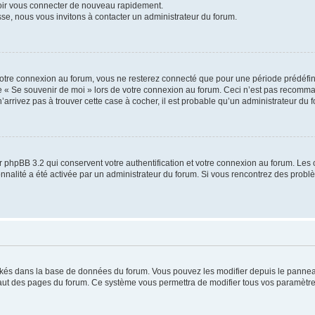
voir vous connecter de nouveau rapidement.
sse, nous vous invitons à contacter un administrateur du forum.
otre connexion au forum, vous ne resterez connecté que pour une période prédéfinie
se « Se souvenir de moi » lors de votre connexion au forum. Ceci n’est pas recomm
’arrivez pas à trouver cette case à cocher, il est probable qu’un administrateur du fo
 phpBB 3.2 qui conservent votre authentification et votre connexion au forum. Les 
tionnalité a été activée par un administrateur du forum. Si vous rencontrez des pro
ockés dans la base de données du forum. Vous pouvez les modifier depuis le panneau 
haut des pages du forum. Ce système vous permettra de modifier tous vos paramètre