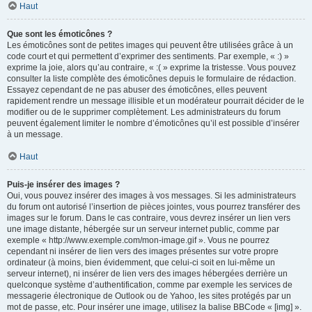
Haut
Que sont les émoticônes ?
Les émoticônes sont de petites images qui peuvent être utilisées grâce à un
code court et qui permettent d’exprimer des sentiments. Par exemple, « :) »
exprime la joie, alors qu’au contraire, « :( » exprime la tristesse. Vous pouvez
consulter la liste complète des émoticônes depuis le formulaire de rédaction.
Essayez cependant de ne pas abuser des émoticônes, elles peuvent
rapidement rendre un message illisible et un modérateur pourrait décider de le
modifier ou de le supprimer complètement. Les administrateurs du forum
peuvent également limiter le nombre d’émoticônes qu’il est possible d’insérer
à un message.
Haut
Puis-je insérer des images ?
Oui, vous pouvez insérer des images à vos messages. Si les administrateurs
du forum ont autorisé l’insertion de pièces jointes, vous pourrez transférer des
images sur le forum. Dans le cas contraire, vous devrez insérer un lien vers
une image distante, hébergée sur un serveur internet public, comme par
exemple « http://www.exemple.com/mon-image.gif ». Vous ne pourrez
cependant ni insérer de lien vers des images présentes sur votre propre
ordinateur (à moins, bien évidemment, que celui-ci soit en lui-même un
serveur internet), ni insérer de lien vers des images hébergées derrière un
quelconque système d’authentification, comme par exemple les services de
messagerie électronique de Outlook ou de Yahoo, les sites protégés par un
mot de passe, etc. Pour insérer une image, utilisez la balise BBCode « [img] ».