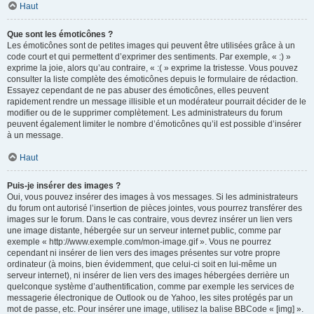
Haut
Que sont les émoticônes ?
Les émoticônes sont de petites images qui peuvent être utilisées grâce à un
code court et qui permettent d’exprimer des sentiments. Par exemple, « :) »
exprime la joie, alors qu’au contraire, « :( » exprime la tristesse. Vous pouvez
consulter la liste complète des émoticônes depuis le formulaire de rédaction.
Essayez cependant de ne pas abuser des émoticônes, elles peuvent
rapidement rendre un message illisible et un modérateur pourrait décider de le
modifier ou de le supprimer complètement. Les administrateurs du forum
peuvent également limiter le nombre d’émoticônes qu’il est possible d’insérer
à un message.
Haut
Puis-je insérer des images ?
Oui, vous pouvez insérer des images à vos messages. Si les administrateurs
du forum ont autorisé l’insertion de pièces jointes, vous pourrez transférer des
images sur le forum. Dans le cas contraire, vous devrez insérer un lien vers
une image distante, hébergée sur un serveur internet public, comme par
exemple « http://www.exemple.com/mon-image.gif ». Vous ne pourrez
cependant ni insérer de lien vers des images présentes sur votre propre
ordinateur (à moins, bien évidemment, que celui-ci soit en lui-même un
serveur internet), ni insérer de lien vers des images hébergées derrière un
quelconque système d’authentification, comme par exemple les services de
messagerie électronique de Outlook ou de Yahoo, les sites protégés par un
mot de passe, etc. Pour insérer une image, utilisez la balise BBCode « [img] ».