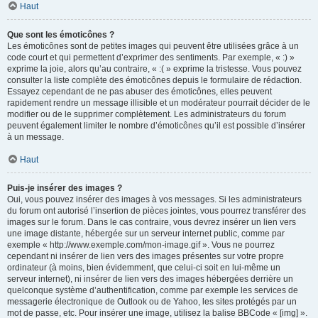
Haut
Que sont les émoticônes ?
Les émoticônes sont de petites images qui peuvent être utilisées grâce à un
code court et qui permettent d’exprimer des sentiments. Par exemple, « :) »
exprime la joie, alors qu’au contraire, « :( » exprime la tristesse. Vous pouvez
consulter la liste complète des émoticônes depuis le formulaire de rédaction.
Essayez cependant de ne pas abuser des émoticônes, elles peuvent
rapidement rendre un message illisible et un modérateur pourrait décider de le
modifier ou de le supprimer complètement. Les administrateurs du forum
peuvent également limiter le nombre d’émoticônes qu’il est possible d’insérer
à un message.
Haut
Puis-je insérer des images ?
Oui, vous pouvez insérer des images à vos messages. Si les administrateurs
du forum ont autorisé l’insertion de pièces jointes, vous pourrez transférer des
images sur le forum. Dans le cas contraire, vous devrez insérer un lien vers
une image distante, hébergée sur un serveur internet public, comme par
exemple « http://www.exemple.com/mon-image.gif ». Vous ne pourrez
cependant ni insérer de lien vers des images présentes sur votre propre
ordinateur (à moins, bien évidemment, que celui-ci soit en lui-même un
serveur internet), ni insérer de lien vers des images hébergées derrière un
quelconque système d’authentification, comme par exemple les services de
messagerie électronique de Outlook ou de Yahoo, les sites protégés par un
mot de passe, etc. Pour insérer une image, utilisez la balise BBCode « [img] ».