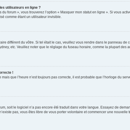
s utilisateurs en ligne ?
s du forum », vous trouverez l’option « Masquer mon statut en ligne ». Si vous activ
é comme étant un utilisateur invisible.
aire différent du vôtre. Si tel était le cas, veuillez vous rendre dans le panneau de co
ey, etc. Veuillez noter que le réglage du fuseau horaire, comme la plupart des autr
orrecte !
 mais que l’heure n’est toujours pas correcte, il est probable que l’horloge du serve
orum, soit le logiciel n’a pas encore été traduit dans votre langue. Essayez de deman
 n’existe pas, vous êtes libre de vous porter volontaire et commencer une nouvelle t