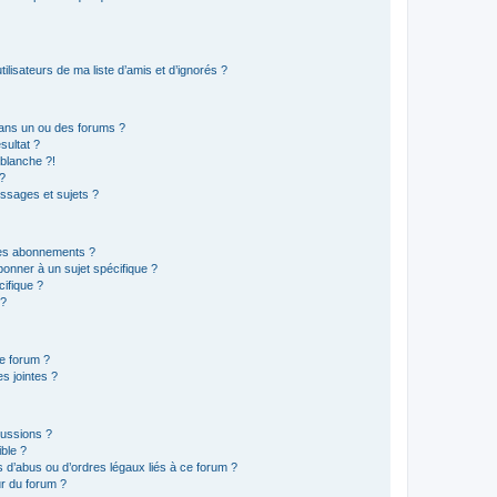
lisateurs de ma liste d’amis et d’ignorés ?
ans un ou des forums ?
sultat ?
blanche ?!
?
ssages et sujets ?
t les abonnements ?
onner à un sujet spécifique ?
ifique ?
 ?
ce forum ?
s jointes ?
cussions ?
ible ?
 d’abus ou d’ordres légaux liés à ce forum ?
r du forum ?