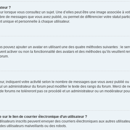
ateur ?
ur lorsque vous consultez un sujet. Une d’elles peut être une image associée à vo
mbre de messages que vous avez publié, ou permet de différencier votre statut parti
 unique et personnelle à chaque utilisateur.
ous pouvez ajouter un avatar en utilisant une des quatre méthodes suivantes : le serv
ent activer ou non la fonctionnalité des avatars et des méthodes qu’ils veuillent ren
forum.
ur, indiquent votre activité selon le nombre de messages que vous avez publié ou id
eul un administrateur du forum peut modifier le texte des rangs du forum. Merci de 
de forums ne toléreront pas ce procédé et un administrateur ou un modérateur pou
ur le lien de courrier électronique d’un utilisateur ?
s utilisateurs inscrits peuvent envoyer des courriers électroniques aux autres utili
es utilisateurs malveillants ou des robots.