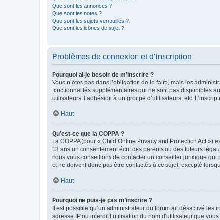
Que sont les annonces ?
Que sont les notes ?
Que sont les sujets verrouillés ?
Que sont les icônes de sujet ?
Problèmes de connexion et d’inscription
Pourquoi ai-je besoin de m’inscrire ?
Vous n’êtes pas dans l’obligation de le faire, mais les adminis
fonctionnalités supplémentaires qui ne sont pas disponibles aux 
utilisateurs, l’adhésion à un groupe d’utilisateurs, etc. L’insc
Haut
Qu’est-ce que la COPPA ?
La COPPA (pour « Child Online Privacy and Protection Act ») es
13 ans un consentement écrit des parents ou des tuteurs légaux
nous vous conseillons de contacter un conseiller juridique qui
et ne doivent donc pas être contactés à ce sujet, excepté lorsq
Haut
Pourquoi ne puis-je pas m’inscrire ?
Il est possible qu’un administrateur du forum ait désactivé les 
adresse IP ou interdit l’utilisation du nom d’utilisateur que vou