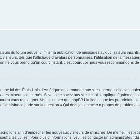
trateurs du forum peuvent limiter la publication de messages aux utilisateurs inscri
visiteurs, tels que l’affichage d’avatars personnalisés, l’utilisation de la messager
ription ne vous prend qu’un court instant, c’est pourquoi nous vous recommandons de l
t une loi des États-Unis d’Amérique qui demande aux sites internet collectant pot
 des mineurs concernés. Si vous ne savez pas si cette loi s’applique également au
 pourra vous renseigner. Veuillez noter que phpBB Limited et que les propriétaires
ue l’assistance porte sur la question « Qui dois-je contacter à propos de problèmes 
inscriptions afin d’empêcher les nouveaux visiteurs de s’inscrire. De même, il est é
s souhaitez utiliser. Pour plus d’informations, veuillez contacter un administrateur du