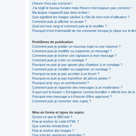
L’heure n’est pas correcte !
J’ai réglé le fuseau horaire mais l’heure n’est toujours pas correcte !
Ma langue n’apparaît pas dans la liste !
Que signifient les images situées à côté de mon nom d’utilisateur ?
Comment puis-je afficher un avatar ?
Quel est mon rang et comment puis-je le modifier ?
Pourquoi m’est-il demandé de me connecter lorsque je clique sur le lien 
Problèmes de publication
Comment puis-je publier un nouveau sujet ou une réponse ?
Comment puis-je modifier ou supprimer un message ?
Comment puis-je insérer une signature à mon message ?
Comment puis-je créer un sondage ?
Pourquoi ne puis-je pas ajouter plus d’options à un sondage ?
Comment puis-je modifier ou supprimer un sondage ?
Pourquoi ne puis-je pas accéder à un forum ?
Pourquoi ne puis-je pas transférer de pièces jointes ?
Pourquoi ai-je reçu un avertissement ?
Comment puis-je rapporter des messages à un modérateur ?
À quoi sert le bouton « Enregistrer comme brouillon » affiché lors de la 
Pourquoi mon message a-t-il besoin d’être approuvé ?
Comment puis-je remonter mes sujets ?
Mise en forme et types de sujets
Qu’est-ce que le BBCode ?
Puis-je insérer du code HTML ?
Que sont les émoticônes ?
Puis-je insérer des images ?
Que sont les annonces générales ?