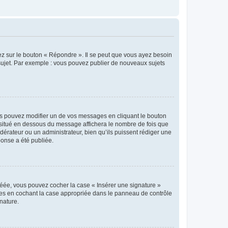
ez sur le bouton « Répondre ». Il se peut que vous ayez besoin
 sujet. Par exemple : vous pouvez publier de nouveaux sujets
s pouvez modifier un de vos messages en cliquant le bouton
e situé en dessous du message affichera le nombre de fois que
modérateur ou un administrateur, bien qu’ils puissent rédiger une
ponse a été publiée.
réée, vous pouvez cocher la case « Insérer une signature »
ages en cochant la case appropriée dans le panneau de contrôle
gnature.