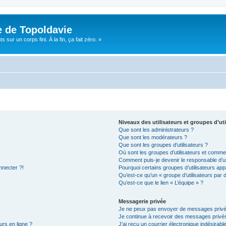
e de Topoldavie
sur un corps fini. À la fin, ça fait zéro. »
Niveaux des utilisateurs et groupes d’uti
Que sont les administrateurs ?
Que sont les modérateurs ?
Que sont les groupes d’utilisateurs ?
Où sont les groupes d’utilisateurs et commen
Comment puis-je devenir le responsable d’un
nnecter ?!
Pourquoi certains groupes d’utilisateurs app
Qu’est-ce qu’un « groupe d’utilisateurs par 
Qu’est-ce que le lien « L’équipe » ?
Messagerie privée
Je ne peux pas envoyer de messages privé
Je continue à recevoir des messages privés 
urs en ligne ?
J’ai reçu un courrier électronique indésirabl