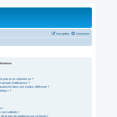
Inscription
Connexion
lisateurs
t puis-je en rejoindre un ?
 groupe d’utilisateurs ?
araissent dans une couleur différente ?
défaut » ?
s !
non sollicités !
e de la part de quelqu’un sur ce forum !