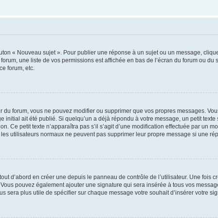
outon « Nouveau sujet ». Pour publier une réponse à un sujet ou un message, cliqu
 forum, une liste de vos permissions est affichée en bas de l’écran du forum ou du
ce forum, etc.
r du forum, vous ne pouvez modifier ou supprimer que vos propres messages. Vou
 initial ait été publié. Si quelqu’un a déjà répondu à votre message, un petit text
ion. Ce petit texte n’apparaîtra pas s’il s’agit d’une modification effectuée par un 
ue les utilisateurs normaux ne peuvent pas supprimer leur propre message si une ré
ut d’abord en créer une depuis le panneau de contrôle de l’utilisateur. Une fois c
ure. Vous pouvez également ajouter une signature qui sera insérée à tous vos mess
 vous sera plus utile de spécifier sur chaque message votre souhait d’insérer votre si