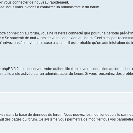
voir vous connecter de nouveau rapidement.
sse, nous vous invitons à contacter un administrateur du forum.
otre connexion au forum, vous ne resterez connecté que pour une période prédéfinie
se « Se souvenir de moi » lors de votre connexion au forum. Ceci n’est pas recomm
’arrivez pas à trouver cette case à cocher, il est probable qu’un administrateur du fo
 phpBB 3.2 qui conservent votre authentification et votre connexion au forum. Les 
tionnalité a été activée par un administrateur du forum. Si vous rencontrez des pro
ockés dans la base de données du forum. Vous pouvez les modifier depuis le panneau 
haut des pages du forum. Ce système vous permettra de modifier tous vos paramètre