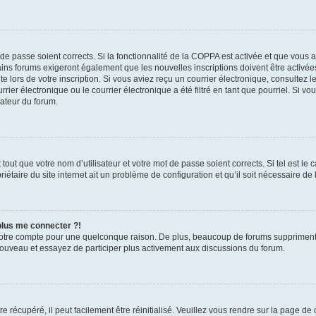
t de passe soient corrects. Si la fonctionnalité de la COPPA est activée et que vous 
ains forums exigeront également que les nouvelles inscriptions doivent être activée
te lors de votre inscription. Si vous aviez reçu un courrier électronique, consultez l
r électronique ou le courrier électronique a été filtré en tant que pourriel. Si vo
rateur du forum.
out que votre nom d’utilisateur et votre mot de passe soient corrects. Si tel est le
iétaire du site internet ait un problème de configuration et qu’il soit nécessaire de l
 plus me connecter ?!
votre compte pour une quelconque raison. De plus, beaucoup de forums suppriment pér
 nouveau et essayez de participer plus activement aux discussions du forum.
 récupéré, il peut facilement être réinitialisé. Veuillez vous rendre sur la page de