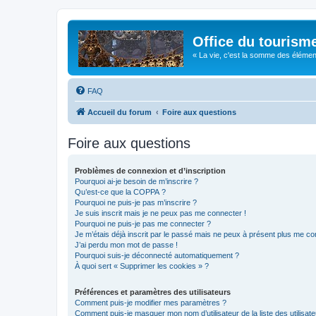
Office du tourism
« La vie, c'est la somme des éléments 
FAQ
Accueil du forum
Foire aux questions
Foire aux questions
Problèmes de connexion et d’inscription
Pourquoi ai-je besoin de m’inscrire ?
Qu’est-ce que la COPPA ?
Pourquoi ne puis-je pas m’inscrire ?
Je suis inscrit mais je ne peux pas me connecter !
Pourquoi ne puis-je pas me connecter ?
Je m’étais déjà inscrit par le passé mais ne peux à présent plus me co
J’ai perdu mon mot de passe !
Pourquoi suis-je déconnecté automatiquement ?
À quoi sert « Supprimer les cookies » ?
Préférences et paramètres des utilisateurs
Comment puis-je modifier mes paramètres ?
Comment puis-je masquer mon nom d’utilisateur de la liste des utilisate