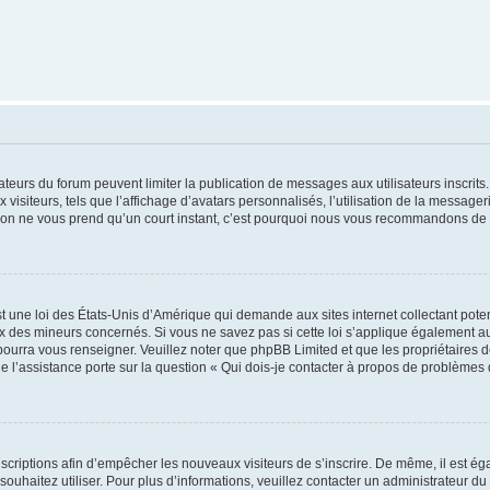
trateurs du forum peuvent limiter la publication de messages aux utilisateurs inscri
visiteurs, tels que l’affichage d’avatars personnalisés, l’utilisation de la messager
ription ne vous prend qu’un court instant, c’est pourquoi nous vous recommandons de l
t une loi des États-Unis d’Amérique qui demande aux sites internet collectant pot
 des mineurs concernés. Si vous ne savez pas si cette loi s’applique également au
 pourra vous renseigner. Veuillez noter que phpBB Limited et que les propriétaires
ue l’assistance porte sur la question « Qui dois-je contacter à propos de problèmes 
inscriptions afin d’empêcher les nouveaux visiteurs de s’inscrire. De même, il est é
s souhaitez utiliser. Pour plus d’informations, veuillez contacter un administrateur du