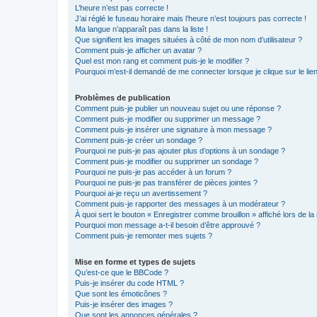
L’heure n’est pas correcte !
J’ai réglé le fuseau horaire mais l’heure n’est toujours pas correcte !
Ma langue n’apparaît pas dans la liste !
Que signifient les images situées à côté de mon nom d’utilisateur ?
Comment puis-je afficher un avatar ?
Quel est mon rang et comment puis-je le modifier ?
Pourquoi m’est-il demandé de me connecter lorsque je clique sur le lien 
Problèmes de publication
Comment puis-je publier un nouveau sujet ou une réponse ?
Comment puis-je modifier ou supprimer un message ?
Comment puis-je insérer une signature à mon message ?
Comment puis-je créer un sondage ?
Pourquoi ne puis-je pas ajouter plus d’options à un sondage ?
Comment puis-je modifier ou supprimer un sondage ?
Pourquoi ne puis-je pas accéder à un forum ?
Pourquoi ne puis-je pas transférer de pièces jointes ?
Pourquoi ai-je reçu un avertissement ?
Comment puis-je rapporter des messages à un modérateur ?
À quoi sert le bouton « Enregistrer comme brouillon » affiché lors de la 
Pourquoi mon message a-t-il besoin d’être approuvé ?
Comment puis-je remonter mes sujets ?
Mise en forme et types de sujets
Qu’est-ce que le BBCode ?
Puis-je insérer du code HTML ?
Que sont les émoticônes ?
Puis-je insérer des images ?
Que sont les annonces générales ?