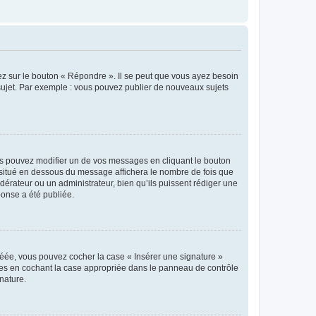
ez sur le bouton « Répondre ». Il se peut que vous ayez besoin
 sujet. Par exemple : vous pouvez publier de nouveaux sujets
s pouvez modifier un de vos messages en cliquant le bouton
e situé en dessous du message affichera le nombre de fois que
modérateur ou un administrateur, bien qu’ils puissent rédiger une
ponse a été publiée.
réée, vous pouvez cocher la case « Insérer une signature »
ages en cochant la case appropriée dans le panneau de contrôle
gnature.