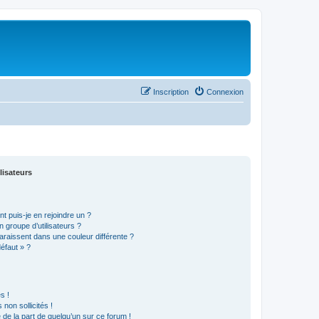
Inscription
Connexion
lisateurs
t puis-je en rejoindre un ?
 groupe d’utilisateurs ?
araissent dans une couleur différente ?
défaut » ?
s !
non sollicités !
e de la part de quelqu’un sur ce forum !