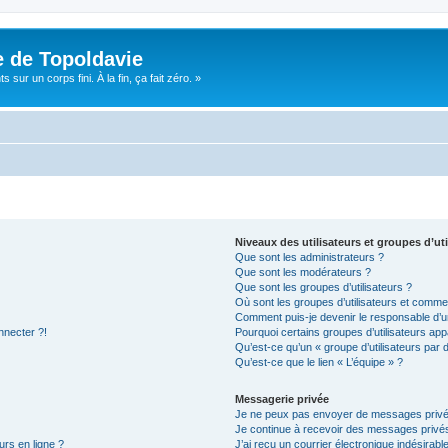
e de Topoldavie
sur un corps fini. À la fin, ça fait zéro. »
Niveaux des utilisateurs et groupes d’uti
Que sont les administrateurs ?
Que sont les modérateurs ?
Que sont les groupes d’utilisateurs ?
Où sont les groupes d’utilisateurs et commen
Comment puis-je devenir le responsable d’un
nnecter ?!
Pourquoi certains groupes d’utilisateurs app
Qu’est-ce qu’un « groupe d’utilisateurs par 
Qu’est-ce que le lien « L’équipe » ?
Messagerie privée
Je ne peux pas envoyer de messages privé
Je continue à recevoir des messages privés 
urs en ligne ?
J’ai reçu un courrier électronique indésirabl