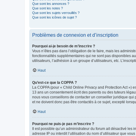
Que sont les annonces ?
Que sont les notes ?
Que sont les sujets verrouillés ?
Que sont les icônes de sujet ?
Problèmes de connexion et d’inscription
Pourquoi ai-je besoin de m’inscrire ?
Vous n’êtes pas dans l’obligation de le faire, mais les adminis
fonctionnalités supplémentaires qui ne sont pas disponibles aux 
utilisateurs, l’adhésion à un groupe d’utilisateurs, etc. L’insc
Haut
Qu’est-ce que la COPPA ?
La COPPA (pour « Child Online Privacy and Protection Act ») es
13 ans un consentement écrit des parents ou des tuteurs légaux
nous vous conseillons de contacter un conseiller juridique qui
et ne doivent donc pas être contactés à ce sujet, excepté lorsq
Haut
Pourquoi ne puis-je pas m’inscrire ?
Il est possible qu’un administrateur du forum ait désactivé les 
adresse IP ou interdit l’utilisation du nom d’utilisateur que vou