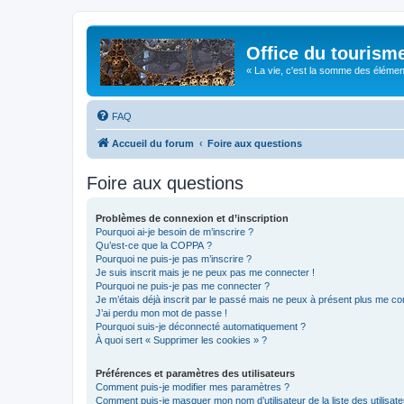
Office du tourism
« La vie, c'est la somme des éléments 
FAQ
Accueil du forum
Foire aux questions
Foire aux questions
Problèmes de connexion et d’inscription
Pourquoi ai-je besoin de m’inscrire ?
Qu’est-ce que la COPPA ?
Pourquoi ne puis-je pas m’inscrire ?
Je suis inscrit mais je ne peux pas me connecter !
Pourquoi ne puis-je pas me connecter ?
Je m’étais déjà inscrit par le passé mais ne peux à présent plus me co
J’ai perdu mon mot de passe !
Pourquoi suis-je déconnecté automatiquement ?
À quoi sert « Supprimer les cookies » ?
Préférences et paramètres des utilisateurs
Comment puis-je modifier mes paramètres ?
Comment puis-je masquer mon nom d’utilisateur de la liste des utilisate