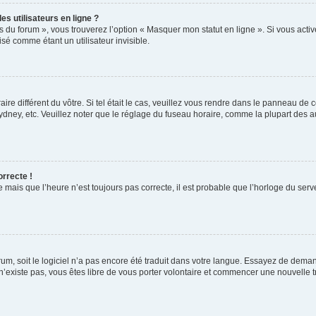
s utilisateurs en ligne ?
s du forum », vous trouverez l’option « Masquer mon statut en ligne ». Si vous activ
é comme étant un utilisateur invisible.
aire différent du vôtre. Si tel était le cas, veuillez vous rendre dans le panneau de co
ey, etc. Veuillez noter que le réglage du fuseau horaire, comme la plupart des autr
orrecte !
 mais que l’heure n’est toujours pas correcte, il est probable que l’horloge du serve
orum, soit le logiciel n’a pas encore été traduit dans votre langue. Essayez de deman
 n’existe pas, vous êtes libre de vous porter volontaire et commencer une nouvelle t