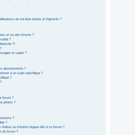
lisateurs de ma liste d’amis et d’ignorés ?
ans un ou des forums ?
sultat ?
blanche ?!
?
ssages et sujets ?
t les abonnements ?
onner à un sujet spécifique ?
ifique ?
 ?
ce forum ?
s jointes ?
cussions ?
ible ?
 d’abus ou d’ordres légaux liés à ce forum ?
r du forum ?