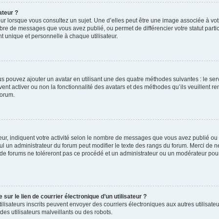
ateur ?
ur lorsque vous consultez un sujet. Une d’elles peut être une image associée à vo
mbre de messages que vous avez publié, ou permet de différencier votre statut parti
 unique et personnelle à chaque utilisateur.
ous pouvez ajouter un avatar en utilisant une des quatre méthodes suivantes : le serv
ent activer ou non la fonctionnalité des avatars et des méthodes qu’ils veuillent ren
forum.
ur, indiquent votre activité selon le nombre de messages que vous avez publié ou id
eul un administrateur du forum peut modifier le texte des rangs du forum. Merci de 
de forums ne toléreront pas ce procédé et un administrateur ou un modérateur pou
ur le lien de courrier électronique d’un utilisateur ?
s utilisateurs inscrits peuvent envoyer des courriers électroniques aux autres utili
es utilisateurs malveillants ou des robots.