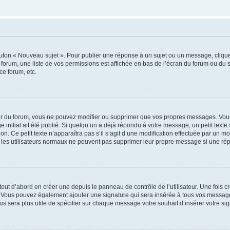
outon « Nouveau sujet ». Pour publier une réponse à un sujet ou un message, cliqu
 forum, une liste de vos permissions est affichée en bas de l’écran du forum ou du
ce forum, etc.
r du forum, vous ne pouvez modifier ou supprimer que vos propres messages. Vou
 initial ait été publié. Si quelqu’un a déjà répondu à votre message, un petit text
ion. Ce petit texte n’apparaîtra pas s’il s’agit d’une modification effectuée par un 
ue les utilisateurs normaux ne peuvent pas supprimer leur propre message si une ré
ut d’abord en créer une depuis le panneau de contrôle de l’utilisateur. Une fois c
ure. Vous pouvez également ajouter une signature qui sera insérée à tous vos mess
 vous sera plus utile de spécifier sur chaque message votre souhait d’insérer votre si