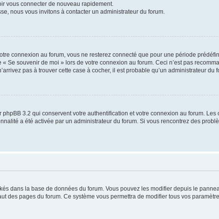
voir vous connecter de nouveau rapidement.
sse, nous vous invitons à contacter un administrateur du forum.
otre connexion au forum, vous ne resterez connecté que pour une période prédéfinie
se « Se souvenir de moi » lors de votre connexion au forum. Ceci n’est pas recomm
’arrivez pas à trouver cette case à cocher, il est probable qu’un administrateur du fo
 phpBB 3.2 qui conservent votre authentification et votre connexion au forum. Les 
tionnalité a été activée par un administrateur du forum. Si vous rencontrez des pro
ockés dans la base de données du forum. Vous pouvez les modifier depuis le panneau 
haut des pages du forum. Ce système vous permettra de modifier tous vos paramètre