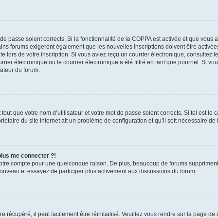
t de passe soient corrects. Si la fonctionnalité de la COPPA est activée et que vous 
ains forums exigeront également que les nouvelles inscriptions doivent être activée
te lors de votre inscription. Si vous aviez reçu un courrier électronique, consultez l
r électronique ou le courrier électronique a été filtré en tant que pourriel. Si vo
rateur du forum.
out que votre nom d’utilisateur et votre mot de passe soient corrects. Si tel est le
iétaire du site internet ait un problème de configuration et qu’il soit nécessaire de l
 plus me connecter ?!
votre compte pour une quelconque raison. De plus, beaucoup de forums suppriment pér
 nouveau et essayez de participer plus activement aux discussions du forum.
 récupéré, il peut facilement être réinitialisé. Veuillez vous rendre sur la page de