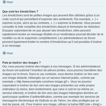
Haut
Que sont les émoticônes ?
Les émoticônes sont de petites images qui peuvent être utilisées grâce à un
code court et qui permettent d’exprimer des sentiments. Par exemple, « :) »
exprime la joie, alors qu’au contraire, « :( » exprime la tristesse. Vous pouvez
consulter la liste complète des émoticônes depuis le formulaire de rédaction.
Essayez cependant de ne pas abuser des émoticônes, elles peuvent
rapidement rendre un message illisible et un modérateur pourrait décider de le
modifier ou de le supprimer complètement. Les administrateurs du forum
peuvent également limiter le nombre d’émoticônes qu’il est possible d’insérer
à un message.
Haut
Puis-je insérer des images ?
Oui, vous pouvez insérer des images à vos messages. Si les administrateurs
du forum ont autorisé l’insertion de pièces jointes, vous pourrez transférer des
images sur le forum. Dans le cas contraire, vous devrez insérer un lien vers
une image distante, hébergée sur un serveur internet public, comme par
exemple « http://www.exemple.com/mon-image.gif ». Vous ne pourrez
cependant ni insérer de lien vers des images présentes sur votre propre
ordinateur (à moins, bien évidemment, que celui-ci soit en lui-même un
serveur internet), ni insérer de lien vers des images hébergées derrière un
quelconque système d’authentification, comme par exemple les services de
messagerie électronique de Outlook ou de Yahoo, les sites protégés par un
mot de passe, etc. Pour insérer une image, utilisez la balise BBCode « [img] ».