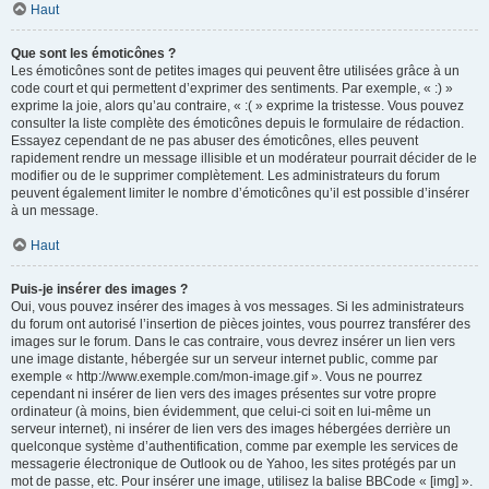
Haut
Que sont les émoticônes ?
Les émoticônes sont de petites images qui peuvent être utilisées grâce à un
code court et qui permettent d’exprimer des sentiments. Par exemple, « :) »
exprime la joie, alors qu’au contraire, « :( » exprime la tristesse. Vous pouvez
consulter la liste complète des émoticônes depuis le formulaire de rédaction.
Essayez cependant de ne pas abuser des émoticônes, elles peuvent
rapidement rendre un message illisible et un modérateur pourrait décider de le
modifier ou de le supprimer complètement. Les administrateurs du forum
peuvent également limiter le nombre d’émoticônes qu’il est possible d’insérer
à un message.
Haut
Puis-je insérer des images ?
Oui, vous pouvez insérer des images à vos messages. Si les administrateurs
du forum ont autorisé l’insertion de pièces jointes, vous pourrez transférer des
images sur le forum. Dans le cas contraire, vous devrez insérer un lien vers
une image distante, hébergée sur un serveur internet public, comme par
exemple « http://www.exemple.com/mon-image.gif ». Vous ne pourrez
cependant ni insérer de lien vers des images présentes sur votre propre
ordinateur (à moins, bien évidemment, que celui-ci soit en lui-même un
serveur internet), ni insérer de lien vers des images hébergées derrière un
quelconque système d’authentification, comme par exemple les services de
messagerie électronique de Outlook ou de Yahoo, les sites protégés par un
mot de passe, etc. Pour insérer une image, utilisez la balise BBCode « [img] ».