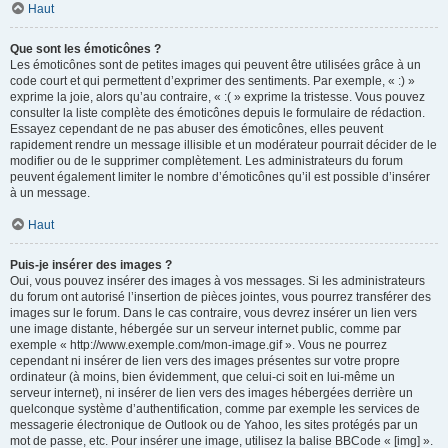
Haut
Que sont les émoticônes ?
Les émoticônes sont de petites images qui peuvent être utilisées grâce à un
code court et qui permettent d’exprimer des sentiments. Par exemple, « :) »
exprime la joie, alors qu’au contraire, « :( » exprime la tristesse. Vous pouvez
consulter la liste complète des émoticônes depuis le formulaire de rédaction.
Essayez cependant de ne pas abuser des émoticônes, elles peuvent
rapidement rendre un message illisible et un modérateur pourrait décider de le
modifier ou de le supprimer complètement. Les administrateurs du forum
peuvent également limiter le nombre d’émoticônes qu’il est possible d’insérer
à un message.
Haut
Puis-je insérer des images ?
Oui, vous pouvez insérer des images à vos messages. Si les administrateurs
du forum ont autorisé l’insertion de pièces jointes, vous pourrez transférer des
images sur le forum. Dans le cas contraire, vous devrez insérer un lien vers
une image distante, hébergée sur un serveur internet public, comme par
exemple « http://www.exemple.com/mon-image.gif ». Vous ne pourrez
cependant ni insérer de lien vers des images présentes sur votre propre
ordinateur (à moins, bien évidemment, que celui-ci soit en lui-même un
serveur internet), ni insérer de lien vers des images hébergées derrière un
quelconque système d’authentification, comme par exemple les services de
messagerie électronique de Outlook ou de Yahoo, les sites protégés par un
mot de passe, etc. Pour insérer une image, utilisez la balise BBCode « [img] ».