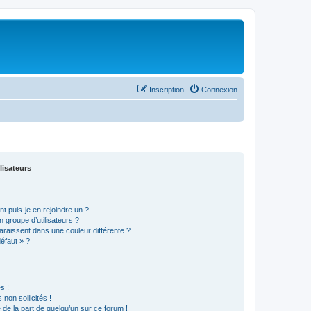
Inscription
Connexion
lisateurs
t puis-je en rejoindre un ?
 groupe d’utilisateurs ?
araissent dans une couleur différente ?
défaut » ?
s !
non sollicités !
e de la part de quelqu’un sur ce forum !