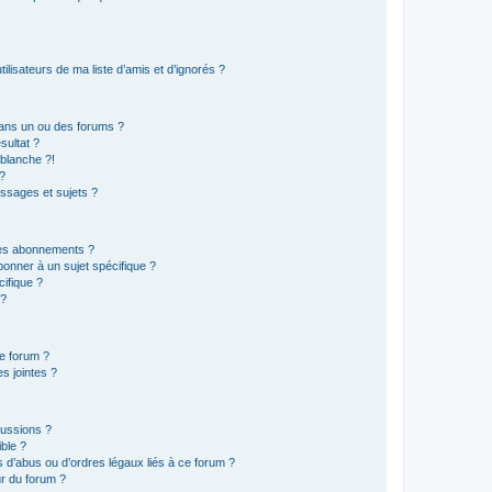
lisateurs de ma liste d’amis et d’ignorés ?
ans un ou des forums ?
sultat ?
blanche ?!
?
ssages et sujets ?
t les abonnements ?
onner à un sujet spécifique ?
ifique ?
 ?
ce forum ?
s jointes ?
cussions ?
ible ?
 d’abus ou d’ordres légaux liés à ce forum ?
r du forum ?