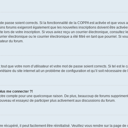
t de passe soient corrects. Si la fonctionnalité de la COPPA est activée et que vous 
ains forums exigeront également que les nouvelles inscriptions doivent être activée
te lors de votre inscription. Si vous aviez reçu un courrier électronique, consultez l
r électronique ou le courrier électronique a été filtré en tant que pourriel. Si vo
rateur du forum.
out que votre nom d’utilisateur et votre mot de passe soient corrects. Si tel est le
iétaire du site internet ait un problème de configuration et qu’il soit nécessaire de l
 plus me connecter ?!
votre compte pour une quelconque raison. De plus, beaucoup de forums suppriment pér
 nouveau et essayez de participer plus activement aux discussions du forum.
 récupéré, il peut facilement être réinitialisé. Veuillez vous rendre sur la page de