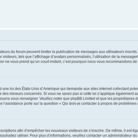
trateurs du forum peuvent limiter la publication de messages aux utilisateurs inscri
visiteurs, tels que l’affichage d’avatars personnalisés, l’utilisation de la messager
ription ne vous prend qu’un court instant, c’est pourquoi nous vous recommandons de l
t une loi des États-Unis d’Amérique qui demande aux sites internet collectant pot
 des mineurs concernés. Si vous ne savez pas si cette loi s’applique également au
 pourra vous renseigner. Veuillez noter que phpBB Limited et que les propriétaires
ue l’assistance porte sur la question « Qui dois-je contacter à propos de problèmes 
inscriptions afin d’empêcher les nouveaux visiteurs de s’inscrire. De même, il est é
s souhaitez utiliser. Pour plus d’informations, veuillez contacter un administrateur du