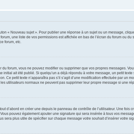
outon « Nouveau sujet ». Pour publier une réponse à un sujet ou un message, cliqu
 forum, une liste de vos permissions est affichée en bas de l’écran du forum ou du
ce forum, etc.
r du forum, vous ne pouvez modifier ou supprimer que vos propres messages. Vou
 initial ait été publié. Si quelqu’un a déjà répondu à votre message, un petit text
ion. Ce petit texte n’apparaîtra pas s’il s’agit d’une modification effectuée par un 
ue les utilisateurs normaux ne peuvent pas supprimer leur propre message si une ré
ut d’abord en créer une depuis le panneau de contrôle de l’utilisateur. Une fois c
ure. Vous pouvez également ajouter une signature qui sera insérée à tous vos mess
 vous sera plus utile de spécifier sur chaque message votre souhait d’insérer votre si