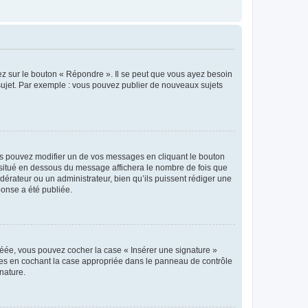
ez sur le bouton « Répondre ». Il se peut que vous ayez besoin
 sujet. Par exemple : vous pouvez publier de nouveaux sujets
s pouvez modifier un de vos messages en cliquant le bouton
e situé en dessous du message affichera le nombre de fois que
modérateur ou un administrateur, bien qu’ils puissent rédiger une
ponse a été publiée.
réée, vous pouvez cocher la case « Insérer une signature »
ages en cochant la case appropriée dans le panneau de contrôle
gnature.