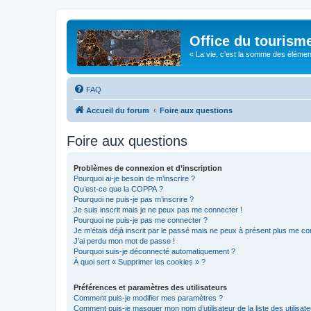
Office du tourism
« La vie, c'est la somme des éléments 
FAQ
Accueil du forum
Foire aux questions
Foire aux questions
Problèmes de connexion et d’inscription
Pourquoi ai-je besoin de m’inscrire ?
Qu’est-ce que la COPPA ?
Pourquoi ne puis-je pas m’inscrire ?
Je suis inscrit mais je ne peux pas me connecter !
Pourquoi ne puis-je pas me connecter ?
Je m’étais déjà inscrit par le passé mais ne peux à présent plus me co
J’ai perdu mon mot de passe !
Pourquoi suis-je déconnecté automatiquement ?
À quoi sert « Supprimer les cookies » ?
Préférences et paramètres des utilisateurs
Comment puis-je modifier mes paramètres ?
Comment puis-je masquer mon nom d’utilisateur de la liste des utilisate