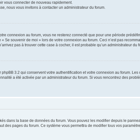
voir vous connecter de nouveau rapidement.
sse, nous vous invitons à contacter un administrateur du forum.
otre connexion au forum, vous ne resterez connecté que pour une période prédéfinie
se « Se souvenir de moi » lors de votre connexion au forum. Ceci n’est pas recomm
’arrivez pas à trouver cette case à cocher, il est probable qu’un administrateur du fo
 phpBB 3.2 qui conservent votre authentification et votre connexion au forum. Les 
tionnalité a été activée par un administrateur du forum. Si vous rencontrez des pro
ockés dans la base de données du forum. Vous pouvez les modifier depuis le panneau 
haut des pages du forum. Ce système vous permettra de modifier tous vos paramètre