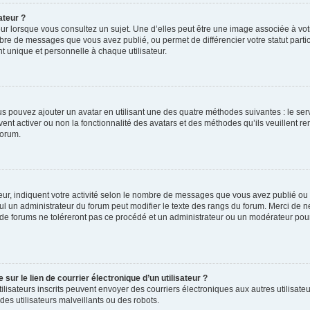
ateur ?
ur lorsque vous consultez un sujet. Une d’elles peut être une image associée à vo
mbre de messages que vous avez publié, ou permet de différencier votre statut parti
 unique et personnelle à chaque utilisateur.
ous pouvez ajouter un avatar en utilisant une des quatre méthodes suivantes : le serv
ent activer ou non la fonctionnalité des avatars et des méthodes qu’ils veuillent ren
forum.
ur, indiquent votre activité selon le nombre de messages que vous avez publié ou id
eul un administrateur du forum peut modifier le texte des rangs du forum. Merci de 
de forums ne toléreront pas ce procédé et un administrateur ou un modérateur pou
ur le lien de courrier électronique d’un utilisateur ?
s utilisateurs inscrits peuvent envoyer des courriers électroniques aux autres utili
es utilisateurs malveillants ou des robots.