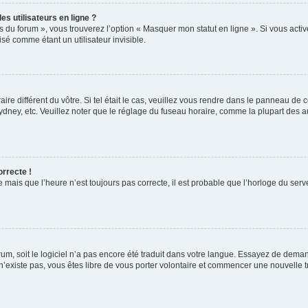
s utilisateurs en ligne ?
s du forum », vous trouverez l’option « Masquer mon statut en ligne ». Si vous activ
é comme étant un utilisateur invisible.
aire différent du vôtre. Si tel était le cas, veuillez vous rendre dans le panneau de co
ey, etc. Veuillez noter que le réglage du fuseau horaire, comme la plupart des autr
orrecte !
 mais que l’heure n’est toujours pas correcte, il est probable que l’horloge du serve
orum, soit le logiciel n’a pas encore été traduit dans votre langue. Essayez de deman
 n’existe pas, vous êtes libre de vous porter volontaire et commencer une nouvelle t