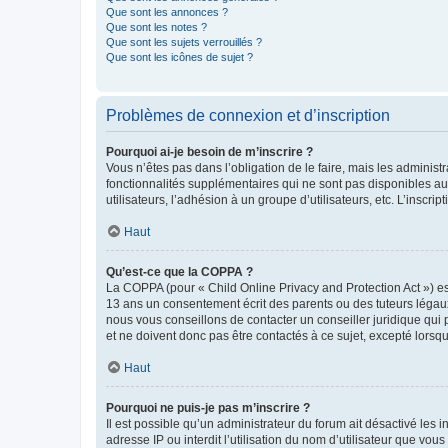
Que sont les annonces ?
Que sont les notes ?
Que sont les sujets verrouillés ?
Que sont les icônes de sujet ?
Problèmes de connexion et d’inscription
Pourquoi ai-je besoin de m’inscrire ?
Vous n’êtes pas dans l’obligation de le faire, mais les adminis
fonctionnalités supplémentaires qui ne sont pas disponibles aux 
utilisateurs, l’adhésion à un groupe d’utilisateurs, etc. L’insc
Haut
Qu’est-ce que la COPPA ?
La COPPA (pour « Child Online Privacy and Protection Act ») es
13 ans un consentement écrit des parents ou des tuteurs légaux
nous vous conseillons de contacter un conseiller juridique qui
et ne doivent donc pas être contactés à ce sujet, excepté lorsq
Haut
Pourquoi ne puis-je pas m’inscrire ?
Il est possible qu’un administrateur du forum ait désactivé les 
adresse IP ou interdit l’utilisation du nom d’utilisateur que vou