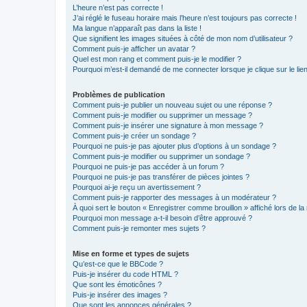
L’heure n’est pas correcte !
J’ai réglé le fuseau horaire mais l’heure n’est toujours pas correcte !
Ma langue n’apparaît pas dans la liste !
Que signifient les images situées à côté de mon nom d’utilisateur ?
Comment puis-je afficher un avatar ?
Quel est mon rang et comment puis-je le modifier ?
Pourquoi m’est-il demandé de me connecter lorsque je clique sur le lien 
Problèmes de publication
Comment puis-je publier un nouveau sujet ou une réponse ?
Comment puis-je modifier ou supprimer un message ?
Comment puis-je insérer une signature à mon message ?
Comment puis-je créer un sondage ?
Pourquoi ne puis-je pas ajouter plus d’options à un sondage ?
Comment puis-je modifier ou supprimer un sondage ?
Pourquoi ne puis-je pas accéder à un forum ?
Pourquoi ne puis-je pas transférer de pièces jointes ?
Pourquoi ai-je reçu un avertissement ?
Comment puis-je rapporter des messages à un modérateur ?
À quoi sert le bouton « Enregistrer comme brouillon » affiché lors de la 
Pourquoi mon message a-t-il besoin d’être approuvé ?
Comment puis-je remonter mes sujets ?
Mise en forme et types de sujets
Qu’est-ce que le BBCode ?
Puis-je insérer du code HTML ?
Que sont les émoticônes ?
Puis-je insérer des images ?
Que sont les annonces générales ?