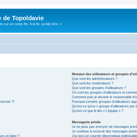
e de Topoldavie
sur un corps fini. À la fin, ça fait zéro. »
Niveaux des utilisateurs et groupes d’uti
Que sont les administrateurs ?
Que sont les modérateurs ?
Que sont les groupes d’utilisateurs ?
Où sont les groupes d’utilisateurs et commen
Comment puis-je devenir le responsable d’un
nnecter ?!
Pourquoi certains groupes d’utilisateurs app
Qu’est-ce qu’un « groupe d’utilisateurs par 
Qu’est-ce que le lien « L’équipe » ?
Messagerie privée
Je ne peux pas envoyer de messages privé
Je continue à recevoir des messages privés 
urs en ligne ?
J’ai reçu un courrier électronique indésirabl