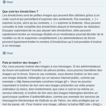
Haut
Que sont les émoticônes ?
Les émoticônes sont de petites images qui peuvent être utilisées grâce à un
code court et qui permettent d’exprimer des sentiments. Par exemple, « :) »
exprime la joie, alors qu’au contraire, « :( » exprime la tristesse. Vous pouvez
consulter la liste complète des émoticônes depuis le formulaire de rédaction.
Essayez cependant de ne pas abuser des émoticônes, elles peuvent
rapidement rendre un message illisible et un modérateur pourrait décider de le
modifier ou de le supprimer complètement. Les administrateurs du forum
peuvent également limiter le nombre d’émoticônes qu’il est possible d’insérer
à un message.
Haut
Puis-je insérer des images ?
Oui, vous pouvez insérer des images à vos messages. Si les administrateurs
du forum ont autorisé l’insertion de pièces jointes, vous pourrez transférer des
images sur le forum. Dans le cas contraire, vous devrez insérer un lien vers
une image distante, hébergée sur un serveur internet public, comme par
exemple « http://www.exemple.com/mon-image.gif ». Vous ne pourrez
cependant ni insérer de lien vers des images présentes sur votre propre
ordinateur (à moins, bien évidemment, que celui-ci soit en lui-même un
serveur internet), ni insérer de lien vers des images hébergées derrière un
quelconque système d’authentification, comme par exemple les services de
messagerie électronique de Outlook ou de Yahoo, les sites protégés par un
mot de passe, etc. Pour insérer une image, utilisez la balise BBCode « [img] ».