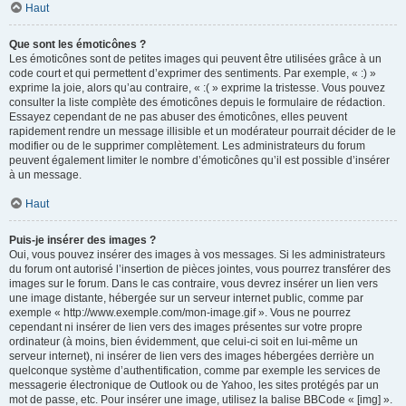
Haut
Que sont les émoticônes ?
Les émoticônes sont de petites images qui peuvent être utilisées grâce à un
code court et qui permettent d’exprimer des sentiments. Par exemple, « :) »
exprime la joie, alors qu’au contraire, « :( » exprime la tristesse. Vous pouvez
consulter la liste complète des émoticônes depuis le formulaire de rédaction.
Essayez cependant de ne pas abuser des émoticônes, elles peuvent
rapidement rendre un message illisible et un modérateur pourrait décider de le
modifier ou de le supprimer complètement. Les administrateurs du forum
peuvent également limiter le nombre d’émoticônes qu’il est possible d’insérer
à un message.
Haut
Puis-je insérer des images ?
Oui, vous pouvez insérer des images à vos messages. Si les administrateurs
du forum ont autorisé l’insertion de pièces jointes, vous pourrez transférer des
images sur le forum. Dans le cas contraire, vous devrez insérer un lien vers
une image distante, hébergée sur un serveur internet public, comme par
exemple « http://www.exemple.com/mon-image.gif ». Vous ne pourrez
cependant ni insérer de lien vers des images présentes sur votre propre
ordinateur (à moins, bien évidemment, que celui-ci soit en lui-même un
serveur internet), ni insérer de lien vers des images hébergées derrière un
quelconque système d’authentification, comme par exemple les services de
messagerie électronique de Outlook ou de Yahoo, les sites protégés par un
mot de passe, etc. Pour insérer une image, utilisez la balise BBCode « [img] ».