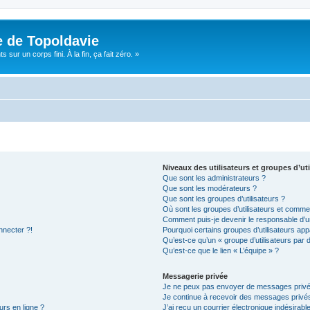
e de Topoldavie
sur un corps fini. À la fin, ça fait zéro. »
Niveaux des utilisateurs et groupes d’uti
Que sont les administrateurs ?
Que sont les modérateurs ?
Que sont les groupes d’utilisateurs ?
Où sont les groupes d’utilisateurs et commen
Comment puis-je devenir le responsable d’un
nnecter ?!
Pourquoi certains groupes d’utilisateurs app
Qu’est-ce qu’un « groupe d’utilisateurs par 
Qu’est-ce que le lien « L’équipe » ?
Messagerie privée
Je ne peux pas envoyer de messages privé
Je continue à recevoir des messages privés 
urs en ligne ?
J’ai reçu un courrier électronique indésirabl