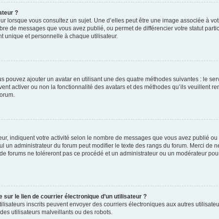
ateur ?
ur lorsque vous consultez un sujet. Une d’elles peut être une image associée à vo
mbre de messages que vous avez publié, ou permet de différencier votre statut parti
 unique et personnelle à chaque utilisateur.
ous pouvez ajouter un avatar en utilisant une des quatre méthodes suivantes : le serv
ent activer ou non la fonctionnalité des avatars et des méthodes qu’ils veuillent ren
forum.
ur, indiquent votre activité selon le nombre de messages que vous avez publié ou id
eul un administrateur du forum peut modifier le texte des rangs du forum. Merci de 
de forums ne toléreront pas ce procédé et un administrateur ou un modérateur pou
ur le lien de courrier électronique d’un utilisateur ?
s utilisateurs inscrits peuvent envoyer des courriers électroniques aux autres utili
es utilisateurs malveillants ou des robots.