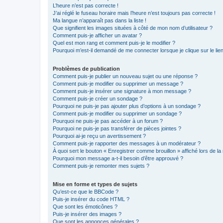
L’heure n’est pas correcte !
J’ai réglé le fuseau horaire mais l’heure n’est toujours pas correcte !
Ma langue n’apparaît pas dans la liste !
Que signifient les images situées à côté de mon nom d’utilisateur ?
Comment puis-je afficher un avatar ?
Quel est mon rang et comment puis-je le modifier ?
Pourquoi m’est-il demandé de me connecter lorsque je clique sur le lien 
Problèmes de publication
Comment puis-je publier un nouveau sujet ou une réponse ?
Comment puis-je modifier ou supprimer un message ?
Comment puis-je insérer une signature à mon message ?
Comment puis-je créer un sondage ?
Pourquoi ne puis-je pas ajouter plus d’options à un sondage ?
Comment puis-je modifier ou supprimer un sondage ?
Pourquoi ne puis-je pas accéder à un forum ?
Pourquoi ne puis-je pas transférer de pièces jointes ?
Pourquoi ai-je reçu un avertissement ?
Comment puis-je rapporter des messages à un modérateur ?
À quoi sert le bouton « Enregistrer comme brouillon » affiché lors de la 
Pourquoi mon message a-t-il besoin d’être approuvé ?
Comment puis-je remonter mes sujets ?
Mise en forme et types de sujets
Qu’est-ce que le BBCode ?
Puis-je insérer du code HTML ?
Que sont les émoticônes ?
Puis-je insérer des images ?
Que sont les annonces générales ?