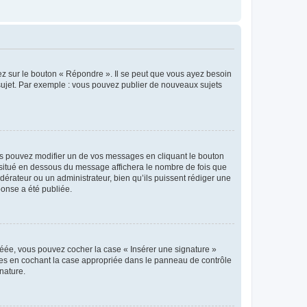
ez sur le bouton « Répondre ». Il se peut que vous ayez besoin
 sujet. Par exemple : vous pouvez publier de nouveaux sujets
s pouvez modifier un de vos messages en cliquant le bouton
e situé en dessous du message affichera le nombre de fois que
modérateur ou un administrateur, bien qu’ils puissent rédiger une
ponse a été publiée.
réée, vous pouvez cocher la case « Insérer une signature »
ages en cochant la case appropriée dans le panneau de contrôle
gnature.