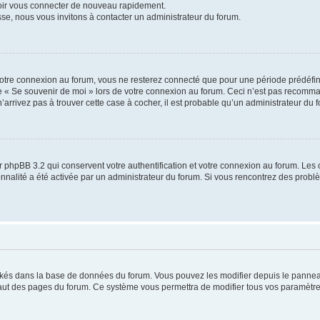
voir vous connecter de nouveau rapidement.
sse, nous vous invitons à contacter un administrateur du forum.
otre connexion au forum, vous ne resterez connecté que pour une période prédéfinie
se « Se souvenir de moi » lors de votre connexion au forum. Ceci n’est pas recomm
’arrivez pas à trouver cette case à cocher, il est probable qu’un administrateur du fo
 phpBB 3.2 qui conservent votre authentification et votre connexion au forum. Les 
tionnalité a été activée par un administrateur du forum. Si vous rencontrez des pro
ockés dans la base de données du forum. Vous pouvez les modifier depuis le panneau 
haut des pages du forum. Ce système vous permettra de modifier tous vos paramètre