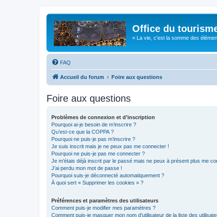
Office du tourism
« La vie, c'est la somme des éléments 
FAQ
Accueil du forum
Foire aux questions
Foire aux questions
Problèmes de connexion et d’inscription
Pourquoi ai-je besoin de m’inscrire ?
Qu’est-ce que la COPPA ?
Pourquoi ne puis-je pas m’inscrire ?
Je suis inscrit mais je ne peux pas me connecter !
Pourquoi ne puis-je pas me connecter ?
Je m’étais déjà inscrit par le passé mais ne peux à présent plus me co
J’ai perdu mon mot de passe !
Pourquoi suis-je déconnecté automatiquement ?
À quoi sert « Supprimer les cookies » ?
Préférences et paramètres des utilisateurs
Comment puis-je modifier mes paramètres ?
Comment puis-je masquer mon nom d’utilisateur de la liste des utilisate