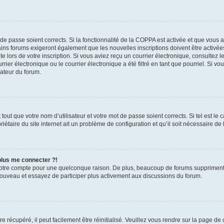
t de passe soient corrects. Si la fonctionnalité de la COPPA est activée et que vous 
ains forums exigeront également que les nouvelles inscriptions doivent être activée
te lors de votre inscription. Si vous aviez reçu un courrier électronique, consultez l
r électronique ou le courrier électronique a été filtré en tant que pourriel. Si vo
rateur du forum.
out que votre nom d’utilisateur et votre mot de passe soient corrects. Si tel est le
iétaire du site internet ait un problème de configuration et qu’il soit nécessaire de l
 plus me connecter ?!
votre compte pour une quelconque raison. De plus, beaucoup de forums suppriment pér
 nouveau et essayez de participer plus activement aux discussions du forum.
 récupéré, il peut facilement être réinitialisé. Veuillez vous rendre sur la page de