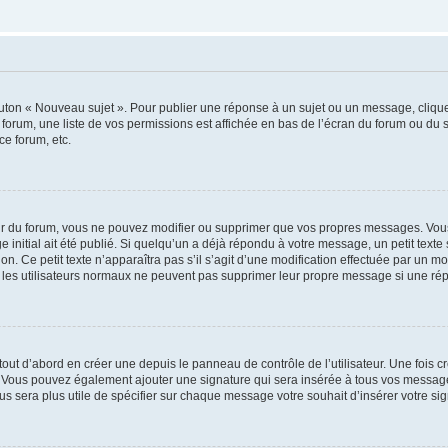
outon « Nouveau sujet ». Pour publier une réponse à un sujet ou un message, cliqu
 forum, une liste de vos permissions est affichée en bas de l’écran du forum ou du
ce forum, etc.
r du forum, vous ne pouvez modifier ou supprimer que vos propres messages. Vou
 initial ait été publié. Si quelqu’un a déjà répondu à votre message, un petit text
ion. Ce petit texte n’apparaîtra pas s’il s’agit d’une modification effectuée par un 
ue les utilisateurs normaux ne peuvent pas supprimer leur propre message si une ré
ut d’abord en créer une depuis le panneau de contrôle de l’utilisateur. Une fois c
ure. Vous pouvez également ajouter une signature qui sera insérée à tous vos mess
 vous sera plus utile de spécifier sur chaque message votre souhait d’insérer votre si