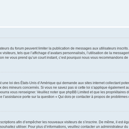
trateurs du forum peuvent limiter la publication de messages aux utilisateurs inscri
visiteurs, tels que l’affichage d’avatars personnalisés, l’utilisation de la messager
ription ne vous prend qu’un court instant, c’est pourquoi nous vous recommandons de l
t une loi des États-Unis d’Amérique qui demande aux sites internet collectant pot
 des mineurs concernés. Si vous ne savez pas si cette loi s’applique également au
 pourra vous renseigner. Veuillez noter que phpBB Limited et que les propriétaires
ue l’assistance porte sur la question « Qui dois-je contacter à propos de problèmes 
inscriptions afin d’empêcher les nouveaux visiteurs de s’inscrire. De même, il est é
s souhaitez utiliser. Pour plus d’informations, veuillez contacter un administrateur du