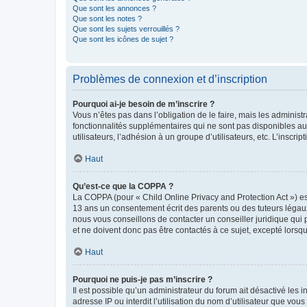
Que sont les annonces ?
Que sont les notes ?
Que sont les sujets verrouillés ?
Que sont les icônes de sujet ?
Problèmes de connexion et d’inscription
Pourquoi ai-je besoin de m’inscrire ?
Vous n’êtes pas dans l’obligation de le faire, mais les adminis
fonctionnalités supplémentaires qui ne sont pas disponibles aux 
utilisateurs, l’adhésion à un groupe d’utilisateurs, etc. L’insc
Haut
Qu’est-ce que la COPPA ?
La COPPA (pour « Child Online Privacy and Protection Act ») es
13 ans un consentement écrit des parents ou des tuteurs légaux
nous vous conseillons de contacter un conseiller juridique qui
et ne doivent donc pas être contactés à ce sujet, excepté lorsq
Haut
Pourquoi ne puis-je pas m’inscrire ?
Il est possible qu’un administrateur du forum ait désactivé les 
adresse IP ou interdit l’utilisation du nom d’utilisateur que vou