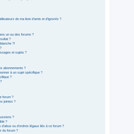
lisateurs de ma liste d’amis et d’ignorés ?
ans un ou des forums ?
sultat ?
blanche ?!
?
ssages et sujets ?
t les abonnements ?
onner à un sujet spécifique ?
ifique ?
 ?
ce forum ?
s jointes ?
cussions ?
ible ?
 d’abus ou d’ordres légaux liés à ce forum ?
r du forum ?