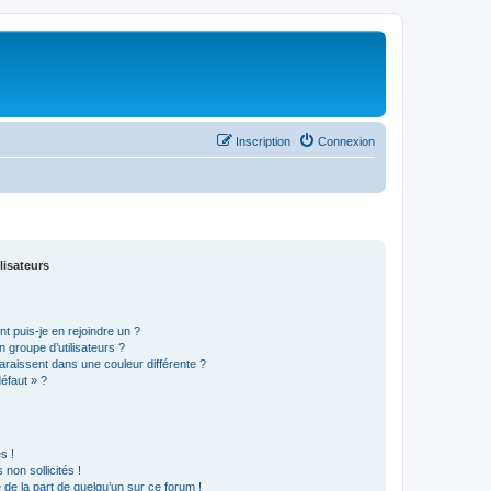
Inscription
Connexion
lisateurs
t puis-je en rejoindre un ?
 groupe d’utilisateurs ?
araissent dans une couleur différente ?
défaut » ?
s !
non sollicités !
e de la part de quelqu’un sur ce forum !