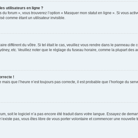
s utilisateurs en ligne ?
s du forum », vous trouverez l’option « Masquer mon statut en ligne ». Si vous activ
é comme étant un utilisateur invisible.
aire différent du vôtre. Si tel était le cas, veuillez vous rendre dans le panneau de co
ey, etc. Veuillez noter que le réglage du fuseau horaire, comme la plupart des autr
orrecte !
 mais que l’heure n’est toujours pas correcte, il est probable que l’horloge du serve
orum, soit le logiciel n’a pas encore été traduit dans votre langue. Essayez de deman
 n’existe pas, vous êtes libre de vous porter volontaire et commencer une nouvelle t