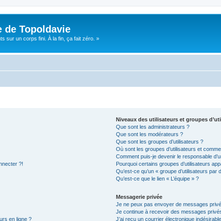
e de Topoldavie
sur un corps fini. À la fin, ça fait zéro. »
Niveaux des utilisateurs et groupes d’uti
Que sont les administrateurs ?
Que sont les modérateurs ?
Que sont les groupes d’utilisateurs ?
Où sont les groupes d’utilisateurs et commen
Comment puis-je devenir le responsable d’un
nnecter ?!
Pourquoi certains groupes d’utilisateurs app
Qu’est-ce qu’un « groupe d’utilisateurs par 
Qu’est-ce que le lien « L’équipe » ?
Messagerie privée
Je ne peux pas envoyer de messages privé
Je continue à recevoir des messages privés 
urs en ligne ?
J’ai reçu un courrier électronique indésirabl