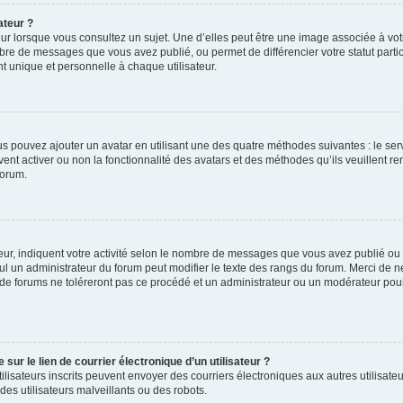
ateur ?
ur lorsque vous consultez un sujet. Une d’elles peut être une image associée à vo
mbre de messages que vous avez publié, ou permet de différencier votre statut parti
 unique et personnelle à chaque utilisateur.
ous pouvez ajouter un avatar en utilisant une des quatre méthodes suivantes : le serv
ent activer ou non la fonctionnalité des avatars et des méthodes qu’ils veuillent ren
forum.
ur, indiquent votre activité selon le nombre de messages que vous avez publié ou id
eul un administrateur du forum peut modifier le texte des rangs du forum. Merci de 
de forums ne toléreront pas ce procédé et un administrateur ou un modérateur pou
ur le lien de courrier électronique d’un utilisateur ?
s utilisateurs inscrits peuvent envoyer des courriers électroniques aux autres utili
es utilisateurs malveillants ou des robots.