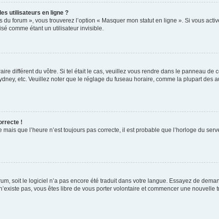
s utilisateurs en ligne ?
s du forum », vous trouverez l’option « Masquer mon statut en ligne ». Si vous activ
é comme étant un utilisateur invisible.
aire différent du vôtre. Si tel était le cas, veuillez vous rendre dans le panneau de co
ey, etc. Veuillez noter que le réglage du fuseau horaire, comme la plupart des autr
orrecte !
 mais que l’heure n’est toujours pas correcte, il est probable que l’horloge du serve
orum, soit le logiciel n’a pas encore été traduit dans votre langue. Essayez de deman
 n’existe pas, vous êtes libre de vous porter volontaire et commencer une nouvelle t