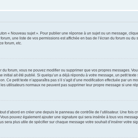
outon « Nouveau sujet ». Pour publier une réponse à un sujet ou un message, cliqu
 forum, une liste de vos permissions est affichée en bas de l’écran du forum ou du
ce forum, etc.
r du forum, vous ne pouvez modifier ou supprimer que vos propres messages. Vou
 initial ait été publié. Si quelqu’un a déjà répondu à votre message, un petit text
ion. Ce petit texte n’apparaîtra pas s’il s’agit d’une modification effectuée par un 
ue les utilisateurs normaux ne peuvent pas supprimer leur propre message si une ré
ut d’abord en créer une depuis le panneau de contrôle de l’utilisateur. Une fois c
ure. Vous pouvez également ajouter une signature qui sera insérée à tous vos mess
 vous sera plus utile de spécifier sur chaque message votre souhait d’insérer votre si