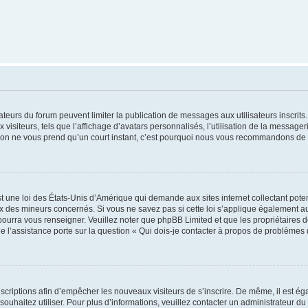
trateurs du forum peuvent limiter la publication de messages aux utilisateurs inscri
visiteurs, tels que l’affichage d’avatars personnalisés, l’utilisation de la messager
ription ne vous prend qu’un court instant, c’est pourquoi nous vous recommandons de l
t une loi des États-Unis d’Amérique qui demande aux sites internet collectant pot
 des mineurs concernés. Si vous ne savez pas si cette loi s’applique également au
 pourra vous renseigner. Veuillez noter que phpBB Limited et que les propriétaires
ue l’assistance porte sur la question « Qui dois-je contacter à propos de problèmes 
inscriptions afin d’empêcher les nouveaux visiteurs de s’inscrire. De même, il est é
s souhaitez utiliser. Pour plus d’informations, veuillez contacter un administrateur du