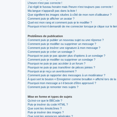
L’heure n’est pas correcte !
J’ai réglé le fuseau horaire mais l’heure n’est toujours pas correcte !
Ma langue n’apparaît pas dans la liste !
Que signifient les images situées à côté de mon nom d’utilisateur ?
Comment puis-je afficher un avatar ?
Quel est mon rang et comment puis-je le modifier ?
Pourquoi m’est-il demandé de me connecter lorsque je clique sur le lien 
Problèmes de publication
Comment puis-je publier un nouveau sujet ou une réponse ?
Comment puis-je modifier ou supprimer un message ?
Comment puis-je insérer une signature à mon message ?
Comment puis-je créer un sondage ?
Pourquoi ne puis-je pas ajouter plus d’options à un sondage ?
Comment puis-je modifier ou supprimer un sondage ?
Pourquoi ne puis-je pas accéder à un forum ?
Pourquoi ne puis-je pas transférer de pièces jointes ?
Pourquoi ai-je reçu un avertissement ?
Comment puis-je rapporter des messages à un modérateur ?
À quoi sert le bouton « Enregistrer comme brouillon » affiché lors de la 
Pourquoi mon message a-t-il besoin d’être approuvé ?
Comment puis-je remonter mes sujets ?
Mise en forme et types de sujets
Qu’est-ce que le BBCode ?
Puis-je insérer du code HTML ?
Que sont les émoticônes ?
Puis-je insérer des images ?
Que sont les annonces générales ?