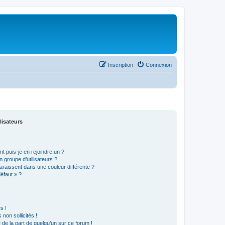
Inscription
Connexion
lisateurs
t puis-je en rejoindre un ?
 groupe d’utilisateurs ?
araissent dans une couleur différente ?
défaut » ?
s !
non sollicités !
e de la part de quelqu’un sur ce forum !