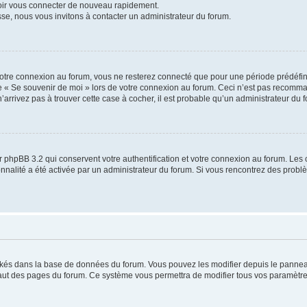
voir vous connecter de nouveau rapidement.
sse, nous vous invitons à contacter un administrateur du forum.
otre connexion au forum, vous ne resterez connecté que pour une période prédéfinie
se « Se souvenir de moi » lors de votre connexion au forum. Ceci n’est pas recomm
’arrivez pas à trouver cette case à cocher, il est probable qu’un administrateur du fo
 phpBB 3.2 qui conservent votre authentification et votre connexion au forum. Les 
tionnalité a été activée par un administrateur du forum. Si vous rencontrez des pro
ockés dans la base de données du forum. Vous pouvez les modifier depuis le panneau 
haut des pages du forum. Ce système vous permettra de modifier tous vos paramètre