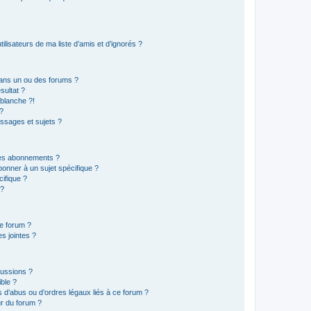
lisateurs de ma liste d’amis et d’ignorés ?
ans un ou des forums ?
sultat ?
blanche ?!
?
ssages et sujets ?
t les abonnements ?
onner à un sujet spécifique ?
ifique ?
 ?
ce forum ?
s jointes ?
cussions ?
ible ?
 d’abus ou d’ordres légaux liés à ce forum ?
r du forum ?