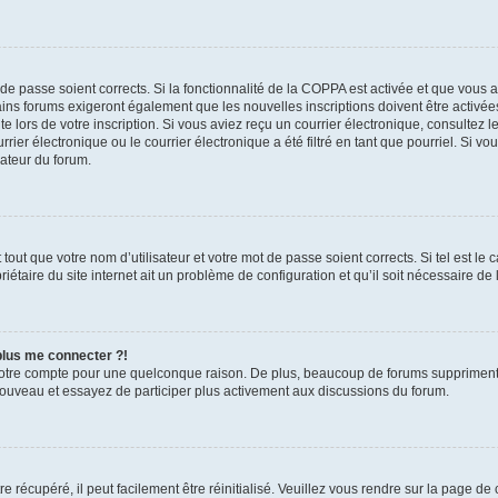
t de passe soient corrects. Si la fonctionnalité de la COPPA est activée et que vous 
ains forums exigeront également que les nouvelles inscriptions doivent être activée
te lors de votre inscription. Si vous aviez reçu un courrier électronique, consultez l
r électronique ou le courrier électronique a été filtré en tant que pourriel. Si vo
rateur du forum.
out que votre nom d’utilisateur et votre mot de passe soient corrects. Si tel est le
iétaire du site internet ait un problème de configuration et qu’il soit nécessaire de l
 plus me connecter ?!
votre compte pour une quelconque raison. De plus, beaucoup de forums suppriment pér
 nouveau et essayez de participer plus activement aux discussions du forum.
 récupéré, il peut facilement être réinitialisé. Veuillez vous rendre sur la page de