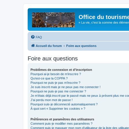
Office du tourism
« La vie, c'est la somme des éléments 
FAQ
Accueil du forum
Foire aux questions
Foire aux questions
Problèmes de connexion et d’inscription
Pourquoi ai-je besoin de m’inscrire ?
Qu’est-ce que la COPPA ?
Pourquoi ne puis-je pas m’inscrire ?
Je suis inscrit mais je ne peux pas me connecter !
Pourquoi ne puis-je pas me connecter ?
Je m’étais déjà inscrit par le passé mais ne peux à présent plus me co
J’ai perdu mon mot de passe !
Pourquoi suis-je déconnecté automatiquement ?
À quoi sert « Supprimer les cookies » ?
Préférences et paramètres des utilisateurs
Comment puis-je modifier mes paramètres ?
Comment puis-je masquer mon nom d’utilisateur de la liste des utilisate