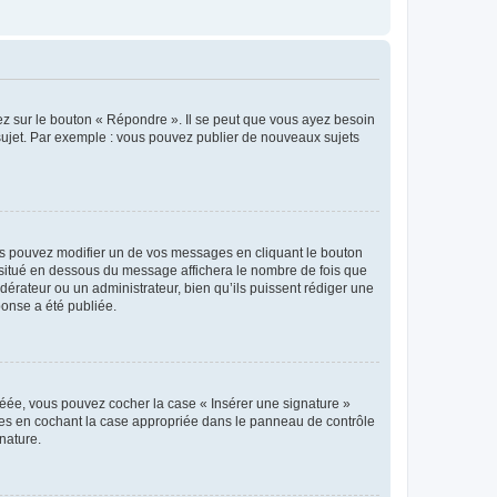
ez sur le bouton « Répondre ». Il se peut que vous ayez besoin
 sujet. Par exemple : vous pouvez publier de nouveaux sujets
s pouvez modifier un de vos messages en cliquant le bouton
e situé en dessous du message affichera le nombre de fois que
modérateur ou un administrateur, bien qu’ils puissent rédiger une
ponse a été publiée.
réée, vous pouvez cocher la case « Insérer une signature »
ages en cochant la case appropriée dans le panneau de contrôle
gnature.