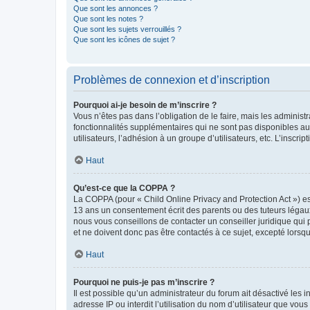
Que sont les annonces ?
Que sont les notes ?
Que sont les sujets verrouillés ?
Que sont les icônes de sujet ?
Problèmes de connexion et d’inscription
Pourquoi ai-je besoin de m’inscrire ?
Vous n’êtes pas dans l’obligation de le faire, mais les adminis
fonctionnalités supplémentaires qui ne sont pas disponibles aux 
utilisateurs, l’adhésion à un groupe d’utilisateurs, etc. L’insc
Haut
Qu’est-ce que la COPPA ?
La COPPA (pour « Child Online Privacy and Protection Act ») es
13 ans un consentement écrit des parents ou des tuteurs légaux
nous vous conseillons de contacter un conseiller juridique qui
et ne doivent donc pas être contactés à ce sujet, excepté lorsq
Haut
Pourquoi ne puis-je pas m’inscrire ?
Il est possible qu’un administrateur du forum ait désactivé les 
adresse IP ou interdit l’utilisation du nom d’utilisateur que vou