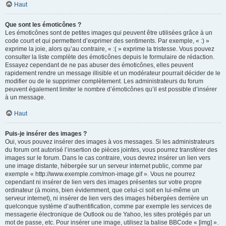
Haut
Que sont les émoticônes ?
Les émoticônes sont de petites images qui peuvent être utilisées grâce à un
code court et qui permettent d’exprimer des sentiments. Par exemple, « :) »
exprime la joie, alors qu’au contraire, « :( » exprime la tristesse. Vous pouvez
consulter la liste complète des émoticônes depuis le formulaire de rédaction.
Essayez cependant de ne pas abuser des émoticônes, elles peuvent
rapidement rendre un message illisible et un modérateur pourrait décider de le
modifier ou de le supprimer complètement. Les administrateurs du forum
peuvent également limiter le nombre d’émoticônes qu’il est possible d’insérer
à un message.
Haut
Puis-je insérer des images ?
Oui, vous pouvez insérer des images à vos messages. Si les administrateurs
du forum ont autorisé l’insertion de pièces jointes, vous pourrez transférer des
images sur le forum. Dans le cas contraire, vous devrez insérer un lien vers
une image distante, hébergée sur un serveur internet public, comme par
exemple « http://www.exemple.com/mon-image.gif ». Vous ne pourrez
cependant ni insérer de lien vers des images présentes sur votre propre
ordinateur (à moins, bien évidemment, que celui-ci soit en lui-même un
serveur internet), ni insérer de lien vers des images hébergées derrière un
quelconque système d’authentification, comme par exemple les services de
messagerie électronique de Outlook ou de Yahoo, les sites protégés par un
mot de passe, etc. Pour insérer une image, utilisez la balise BBCode « [img] ».