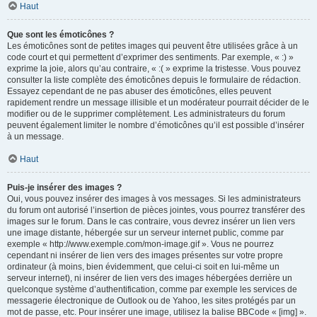
Haut
Que sont les émoticônes ?
Les émoticônes sont de petites images qui peuvent être utilisées grâce à un
code court et qui permettent d’exprimer des sentiments. Par exemple, « :) »
exprime la joie, alors qu’au contraire, « :( » exprime la tristesse. Vous pouvez
consulter la liste complète des émoticônes depuis le formulaire de rédaction.
Essayez cependant de ne pas abuser des émoticônes, elles peuvent
rapidement rendre un message illisible et un modérateur pourrait décider de le
modifier ou de le supprimer complètement. Les administrateurs du forum
peuvent également limiter le nombre d’émoticônes qu’il est possible d’insérer
à un message.
Haut
Puis-je insérer des images ?
Oui, vous pouvez insérer des images à vos messages. Si les administrateurs
du forum ont autorisé l’insertion de pièces jointes, vous pourrez transférer des
images sur le forum. Dans le cas contraire, vous devrez insérer un lien vers
une image distante, hébergée sur un serveur internet public, comme par
exemple « http://www.exemple.com/mon-image.gif ». Vous ne pourrez
cependant ni insérer de lien vers des images présentes sur votre propre
ordinateur (à moins, bien évidemment, que celui-ci soit en lui-même un
serveur internet), ni insérer de lien vers des images hébergées derrière un
quelconque système d’authentification, comme par exemple les services de
messagerie électronique de Outlook ou de Yahoo, les sites protégés par un
mot de passe, etc. Pour insérer une image, utilisez la balise BBCode « [img] ».